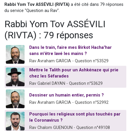
Rabbi Yom Tov ASSÉVILI (RIVTA)
a été cité dans 79 réponses
13 personnes viennent de demander une bénédiction
du service "Question au Rav".
30 personnes viennent de faire un don pour Sauvez la jambe de Yohan
Rabbi Yom Tov ASSÉVILI
Il reste 49 places pour étudier en groupe sur Zoom
12 nouvelles musiques dans Torah-Box Music
(RIVTA) : 79 réponses
29 personnes viennent de demander une bénédiction
Dans le train, faire mes Birkot Hacha'har
sans m'être lavé les mains ?
Rav Avraham GARCIA - Question n°53529
Mettre le Talith pour un Ashkénaze qui prie
chez les Séfarades
Rav Gabriel DAYAN - Question n°53629
Dessiner un humain entier, permis ?
Rav Avraham GARCIA - Question n°52992
Pourquoi les religieux sont plus touchés par
le Coronavirus ?
Rav Chalom GUENOUN - Question n°49108