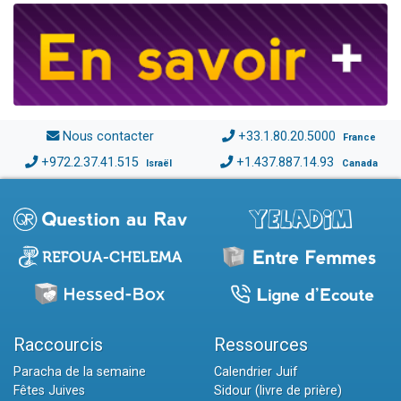
Nous contacter
+33.1.80.20.5000
France
+972.2.37.41.515
+1.437.887.14.93
Israël
Canada
Raccourcis
Ressources
Paracha de la semaine
Calendrier Juif
Fêtes Juives
Sidour (livre de prière)