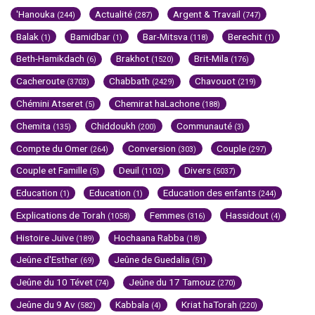
'Hanouka
Actualité
Argent & Travail
(244)
(287)
(747)
Balak
Bamidbar
Bar-Mitsva
Berechit
(1)
(1)
(118)
(1)
Beth-Hamikdach
Brakhot
Brit-Mila
(6)
(1520)
(176)
Cacheroute
Chabbath
Chavouot
(3703)
(2429)
(219)
Chémini Atseret
Chemirat haLachone
(5)
(188)
Chemita
Chiddoukh
Communauté
(135)
(200)
(3)
Compte du Omer
Conversion
Couple
(264)
(303)
(297)
Couple et Famille
Deuil
Divers
(5)
(1102)
(5037)
Education
Education
Education des enfants
(1)
(1)
(244)
Explications de Torah
Femmes
Hassidout
(1058)
(316)
(4)
Histoire Juive
Hochaana Rabba
(189)
(18)
Jeûne d'Esther
Jeûne de Guedalia
(69)
(51)
Jeûne du 10 Tévet
Jeûne du 17 Tamouz
(74)
(270)
Jeûne du 9 Av
Kabbala
Kriat haTorah
(582)
(4)
(220)