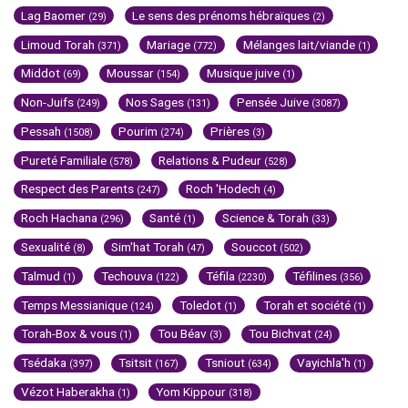
Lag Baomer
Le sens des prénoms hébraïques
(29)
(2)
Limoud Torah
Mariage
Mélanges lait/viande
(371)
(772)
(1)
Middot
Moussar
Musique juive
(69)
(154)
(1)
Non-Juifs
Nos Sages
Pensée Juive
(249)
(131)
(3087)
Pessah
Pourim
Prières
(1508)
(274)
(3)
Pureté Familiale
Relations & Pudeur
(578)
(528)
Respect des Parents
Roch 'Hodech
(247)
(4)
Roch Hachana
Santé
Science & Torah
(296)
(1)
(33)
Sexualité
Sim'hat Torah
Souccot
(8)
(47)
(502)
Talmud
Techouva
Téfila
Téfilines
(1)
(122)
(2230)
(356)
Temps Messianique
Toledot
Torah et société
(124)
(1)
(1)
Torah-Box & vous
Tou Béav
Tou Bichvat
(1)
(3)
(24)
Tsédaka
Tsitsit
Tsniout
Vayichla'h
(397)
(167)
(634)
(1)
Vézot Haberakha
Yom Kippour
(1)
(318)