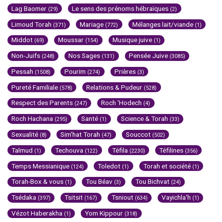
Lag Baomer
Le sens des prénoms hébraïques
(29)
(2)
Limoud Torah
Mariage
Mélanges lait/viande
(371)
(772)
(1)
Middot
Moussar
Musique juive
(69)
(154)
(1)
Non-Juifs
Nos Sages
Pensée Juive
(248)
(131)
(3085)
Pessah
Pourim
Prières
(1508)
(274)
(3)
Pureté Familiale
Relations & Pudeur
(578)
(528)
Respect des Parents
Roch 'Hodech
(247)
(4)
Roch Hachana
Santé
Science & Torah
(295)
(1)
(33)
Sexualité
Sim'hat Torah
Souccot
(8)
(47)
(502)
Talmud
Techouva
Téfila
Téfilines
(1)
(122)
(2230)
(356)
Temps Messianique
Toledot
Torah et société
(124)
(1)
(1)
Torah-Box & vous
Tou Béav
Tou Bichvat
(1)
(3)
(24)
Tsédaka
Tsitsit
Tsniout
Vayichla'h
(397)
(167)
(634)
(1)
Vézot Haberakha
Yom Kippour
(1)
(318)