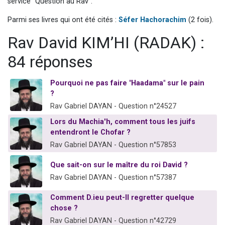
service "Question au Rav".
Dovan vient de donner son Maasser
Parmi ses livres qui ont été cités :
Séfer Hachorachim
(2 fois).
2 personnes viennent de nous rejoindre sur WhatsApp
Rav David KIM’HI (RADAK) :
2 personnes viennent de nous rejoindre sur WhatsApp
Malgorzata vient de donner son Maasser
84 réponses
3 personnes viennent de nous rejoindre sur WhatsApp
Pourquoi ne pas faire "Haadama" sur le pain
?
Rav Gabriel DAYAN - Question n°24527
Lors du Machia'h, comment tous les juifs
entendront le Chofar ?
Rav Gabriel DAYAN - Question n°57853
Que sait-on sur le maître du roi David ?
Rav Gabriel DAYAN - Question n°57387
Comment D.ieu peut-Il regretter quelque
chose ?
Rav Gabriel DAYAN - Question n°42729