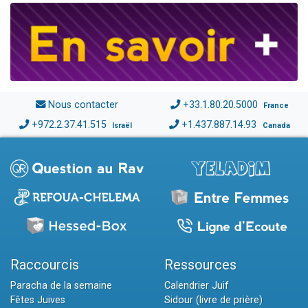
Nous contacter
+33.1.80.20.5000
France
+972.2.37.41.515
+1.437.887.14.93
Israël
Canada
Raccourcis
Ressources
Paracha de la semaine
Calendrier Juif
Fêtes Juives
Sidour (livre de prière)