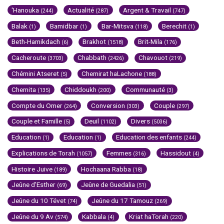
'Hanouka
Actualité
Argent & Travail
(244)
(287)
(747)
Balak
Bamidbar
Bar-Mitsva
Berechit
(1)
(1)
(118)
(1)
Beth-Hamikdach
Brakhot
Brit-Mila
(6)
(1518)
(176)
Cacheroute
Chabbath
Chavouot
(3703)
(2426)
(219)
Chémini Atseret
Chemirat haLachone
(5)
(188)
Chemita
Chiddoukh
Communauté
(135)
(200)
(3)
Compte du Omer
Conversion
Couple
(264)
(303)
(297)
Couple et Famille
Deuil
Divers
(5)
(1102)
(5036)
Education
Education
Education des enfants
(1)
(1)
(244)
Explications de Torah
Femmes
Hassidout
(1057)
(316)
(4)
Histoire Juive
Hochaana Rabba
(189)
(18)
Jeûne d'Esther
Jeûne de Guedalia
(69)
(51)
Jeûne du 10 Tévet
Jeûne du 17 Tamouz
(74)
(269)
Jeûne du 9 Av
Kabbala
Kriat haTorah
(574)
(4)
(220)