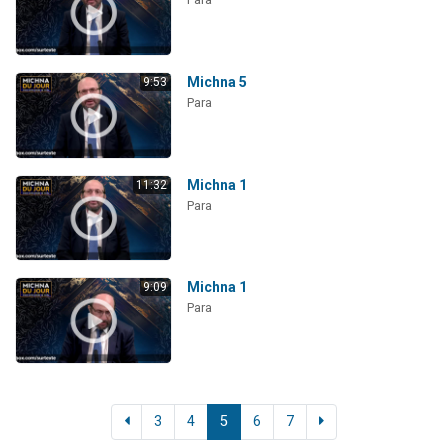
Michna 5
9:53
Para
Michna 1
11:32
Para
Michna 1
9:09
Para
3
4
5
6
7