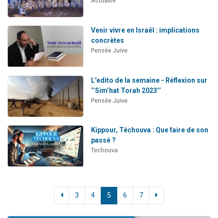
Actualité
Venir vivre en Israël : implications
concrètes
Pensée Juive
L'edito de la semaine - Réflexion sur
‘’Sim’hat Torah 2023’’
Pensée Juive
Kippour, Téchouva : Que faire de son
passé ?
Techouva
3
4
5
6
7