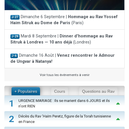
Dimanche 6 Septembre |
Hommage au Rav Yossef
J-27
Haim Sitruk au Dome de Paris
(Paris)
Mardi 8 Septembre |
Dinner d'hommage au Rav
J-29
Sitruk à Londres — 10 ans déjà
(Londres)
Dimanche 16 Août |
Venez rencontrer le Admour
J-6
de Ungvar à Natanya!
Voir tous les événements à venir
+ Populaires
Cours
Questions au Rav
1
URGENCE MARIAGE : Ils se marient dans 6 JOURS et ils
n'ont RIEN
2
Décès du Rav ‘Haïm Peretz, figure de la Torah tunisienne
en France