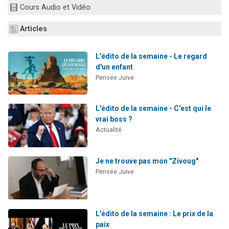
Cours Audio et Vidéo
3 personnes viennent de faire un don pour Événements Torah-Box
3 personnes viennent de nous rejoindre sur WhatsApp
Articles
11 personnes viennent de demander une bénédiction
Il reste 49 places pour étudier en groupe sur Zoom
L'édito de la semaine - Le regard
d'un enfant
2 personnes viennent de nous rejoindre sur WhatsApp
Pensée Juive
L'édito de la semaine - C'est qui le
vrai boss ?
Actualité
Je ne trouve pas mon "Zivoug"
Pensée Juive
L'édito de la semaine : Le prix de la
paix