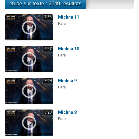
étude sur texte : 3549 résultats
Michna 11
7:56
Para
Michna 10
5:47
Para
Michna 9
7:04
Para
Michna 8
6:20
Para