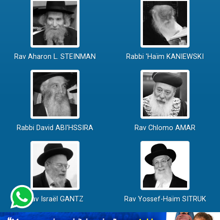
Rav Aharon L. STEINMAN
Rabbi 'Haïm KANIEWSKI
Rabbi David ABI'HSSIRA
Rav Chlomo AMAR
Rav Israël GANTZ
Rav Yossef-Haïm SITRUK