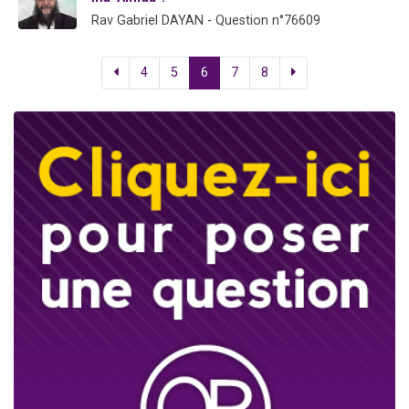
Rav Gabriel DAYAN - Question n°76609
4
5
6
7
8