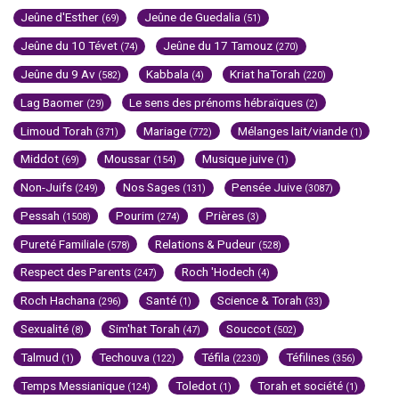
Jeûne d'Esther
Jeûne de Guedalia
(69)
(51)
Jeûne du 10 Tévet
Jeûne du 17 Tamouz
(74)
(270)
Jeûne du 9 Av
Kabbala
Kriat haTorah
(582)
(4)
(220)
Lag Baomer
Le sens des prénoms hébraïques
(29)
(2)
Limoud Torah
Mariage
Mélanges lait/viande
(371)
(772)
(1)
Middot
Moussar
Musique juive
(69)
(154)
(1)
Non-Juifs
Nos Sages
Pensée Juive
(249)
(131)
(3087)
Pessah
Pourim
Prières
(1508)
(274)
(3)
Pureté Familiale
Relations & Pudeur
(578)
(528)
Respect des Parents
Roch 'Hodech
(247)
(4)
Roch Hachana
Santé
Science & Torah
(296)
(1)
(33)
Sexualité
Sim'hat Torah
Souccot
(8)
(47)
(502)
Talmud
Techouva
Téfila
Téfilines
(1)
(122)
(2230)
(356)
Temps Messianique
Toledot
Torah et société
(124)
(1)
(1)