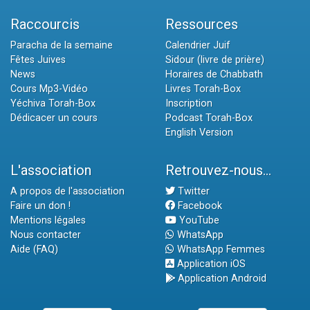
Raccourcis
Ressources
Paracha de la semaine
Calendrier Juif
Fêtes Juives
Sidour (livre de prière)
News
Horaires de Chabbath
Cours Mp3-Vidéo
Livres Torah-Box
Yéchiva Torah-Box
Inscription
Dédicacer un cours
Podcast Torah-Box
English Version
L'association
Retrouvez-nous...
A propos de l'association
Twitter
Faire un don !
Facebook
Mentions légales
YouTube
Nous contacter
WhatsApp
Aide (FAQ)
WhatsApp Femmes
Application iOS
Application Android