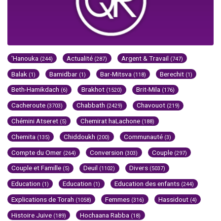
'Hanouka
Actualité
Argent & Travail
(244)
(287)
(747)
Balak
Bamidbar
Bar-Mitsva
Berechit
(1)
(1)
(118)
(1)
Beth-Hamikdach
Brakhot
Brit-Mila
(6)
(1520)
(176)
Cacheroute
Chabbath
Chavouot
(3703)
(2429)
(219)
Chémini Atseret
Chemirat haLachone
(5)
(188)
Chemita
Chiddoukh
Communauté
(135)
(200)
(3)
Compte du Omer
Conversion
Couple
(264)
(303)
(297)
Couple et Famille
Deuil
Divers
(5)
(1102)
(5037)
Education
Education
Education des enfants
(1)
(1)
(244)
Explications de Torah
Femmes
Hassidout
(1058)
(316)
(4)
Histoire Juive
Hochaana Rabba
(189)
(18)