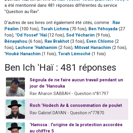
Il reste 49 places pour étudier en groupe sur Zoom
a été mentionné dans 481 réponses différentes du service
"Question au Rav".
12 nouvelles musiques dans Torah-Box Music
D'autres de ses livres ont également été cités, comme :
Rav
3 personnes viennent de nous rejoindre sur WhatsApp
Péalim
(100 fois),
Torah Lichma
(70 fois),
Ben Yéhoyada
(27
2 personnes viennent de nous rejoindre sur WhatsApp
fois),
'Od Yossef 'Haï
(12 fois),
Sod Yécharim
(9 fois),
2 personnes viennent de nous rejoindre sur WhatsApp
Bénayahou
(6 fois),
Rav Brakhot
(3 fois),
Even Chlomo
(2
fois),
Lachone 'Hakhamim
(2 fois),
Mitsvat Hanachim
(2 fois),
'Houké Hanachim
(1 fois),
Torah Lémoché
(1 fois).
Ben Ich 'Haï : 481 réponses
Ségoula de ne faire aucun travail pendant un
jour de 'Hanouka
Rav Aharon SABBAH - Question n°81797
Roch 'Hodech Av & consommation de poulet
Rav Gabriel DAYAN - Question n°77870
'Hamssa : l'origine de la protection accordée
au chiffre 5