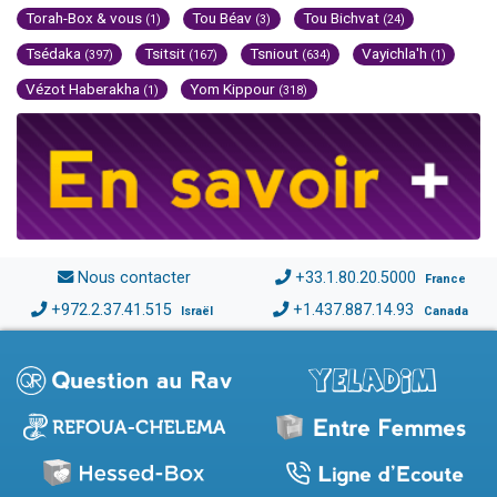
Torah-Box & vous
Tou Béav
Tou Bichvat
(1)
(3)
(24)
Tsédaka
Tsitsit
Tsniout
Vayichla'h
(397)
(167)
(634)
(1)
Vézot Haberakha
Yom Kippour
(1)
(318)
Nous contacter
+33.1.80.20.5000
France
+972.2.37.41.515
+1.437.887.14.93
Israël
Canada