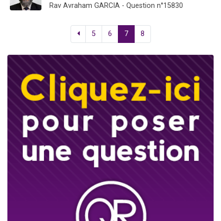
Rav Avraham GARCIA - Question n°15830
5
6
7
8