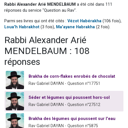
Rabbi Alexander Arié MENDELBAUM
a été cité dans 111
Ariel vient de donner son Maasser
réponses du service "Question au Rav".
Il reste 49 places pour étudier en groupe sur Zoom
Parmi ses livres qui ont été cités :
Vézot Habérakha
(106 fois),
Nathaniel vient de donner son Maasser
Loua'h Habrakhot
(3 fois),
Ma'ayane Habrakha
(2 fois).
6 personnes viennent de faire un don pour 5 enfants déjà orphelins risquent de perdre leur maman
Rabbi Alexander Arié
3 personnes viennent de nous rejoindre sur WhatsApp
MENDELBAUM : 108
réponses
Brakha de corn-flakes enrobés de chocolat
Rav Gabriel DAYAN - Question n°17751
Séder et légumes qui poussent hors-sol
Rav Gabriel DAYAN - Question n°27512
Brakha des légumes qui poussent sur l'eau
Rav Gabriel DAYAN - Question n°5875