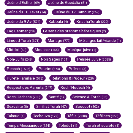
Jeûne d'Esther
Jeûne de Guedalia
(69)
(51)
Jeûne du 10 Tévet
Jeûne du 17 Tamouz
(74)
(269)
Jeûne du 9 Av
Kabbala
Kriat haTorah
(574)
(4)
(220)
Lag Baomer
Le sens des prénoms hébraïques
(29)
(2)
Limoud Torah
Mariage
Mélanges lait/viande
(371)
(772)
(1)
Middot
Moussar
Musique juive
(69)
(154)
(1)
Non-Juifs
Nos Sages
Pensée Juive
(248)
(131)
(3085)
Pessah
Pourim
Prières
(1508)
(274)
(3)
Pureté Familiale
Relations & Pudeur
(578)
(528)
Respect des Parents
Roch 'Hodech
(247)
(4)
Roch Hachana
Santé
Science & Torah
(295)
(1)
(33)
Sexualité
Sim'hat Torah
Souccot
(8)
(47)
(502)
Talmud
Techouva
Téfila
Téfilines
(1)
(122)
(2230)
(356)
Temps Messianique
Toledot
Torah et société
(124)
(1)
(1)