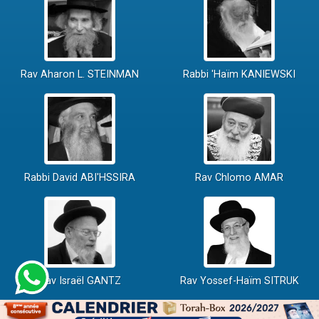
Rav Aharon L. STEINMAN
Rabbi 'Haïm KANIEWSKI
Rabbi David ABI'HSSIRA
Rav Chlomo AMAR
Rav Israël GANTZ
Rav Yossef-Haïm SITRUK