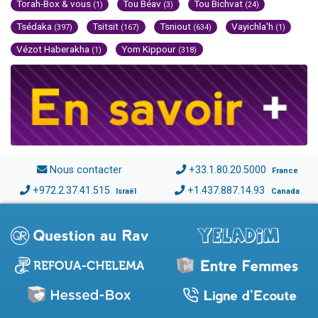
Torah-Box & vous
Tou Béav
Tou Bichvat
(1)
(3)
(24)
Tsédaka
Tsitsit
Tsniout
Vayichla'h
(397)
(167)
(634)
(1)
Vézot Haberakha
Yom Kippour
(1)
(318)
Nous contacter
+33.1.80.20.5000
France
+972.2.37.41.515
+1.437.887.14.93
Israël
Canada