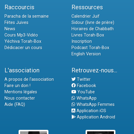
Raccourcis
Ressources
Paracha de la semaine
Calendrier Juif
Fêtes Juives
Sidour (livre de prière)
News
Horaires de Chabbath
Cours Mp3-Vidéo
Livres Torah-Box
Yéchiva Torah-Box
Inscription
Dédicacer un cours
Podcast Torah-Box
English Version
L'association
Retrouvez-nous...
A propos de l'association
Twitter
Faire un don !
Facebook
Mentions légales
YouTube
Nous contacter
WhatsApp
Aide (FAQ)
WhatsApp Femmes
Application iOS
Application Android