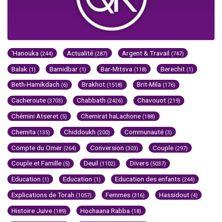
'Hanouka
Actualité
Argent & Travail
(244)
(287)
(747)
Balak
Bamidbar
Bar-Mitsva
Berechit
(1)
(1)
(118)
(1)
Beth-Hamikdach
Brakhot
Brit-Mila
(6)
(1518)
(176)
Cacheroute
Chabbath
Chavouot
(3703)
(2426)
(219)
Chémini Atseret
Chemirat haLachone
(5)
(188)
Chemita
Chiddoukh
Communauté
(135)
(200)
(3)
Compte du Omer
Conversion
Couple
(264)
(303)
(297)
Couple et Famille
Deuil
Divers
(5)
(1102)
(5037)
Education
Education
Education des enfants
(1)
(1)
(244)
Explications de Torah
Femmes
Hassidout
(1057)
(316)
(4)
Histoire Juive
Hochaana Rabba
(189)
(18)