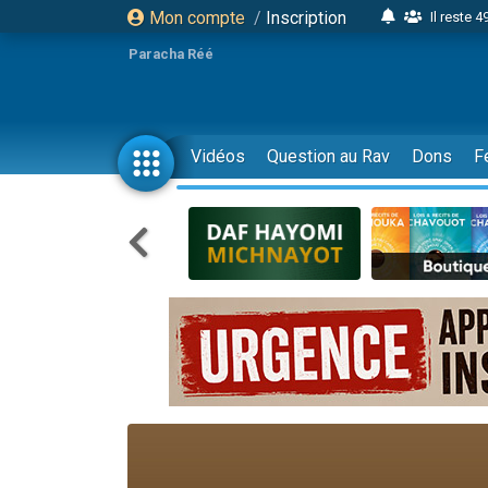
Mon compte
/
Inscription
Il reste 
16 person
Paracha Réé
2 personnes 
6 personnes 
4 personn
Vidéos
Question au Rav
Dons
F
2 personn
17 personnes
4 personnes 
Il reste 
Eva vient de
4 personnes 
3 personnes 
Odaya vient 
3 personn
2 personnes 