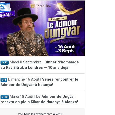
Mardi 8 Septembre |
Dinner d'hommage
J-31
au Rav Sitruk à Londres — 10 ans déjà
Dimanche 16 Août |
Venez rencontrer le
J-8
Admour de Ungvar à Natanya!
Mardi 18 Août |
Le Admour de Ungvar
J-10
recevra en plein Kikar de Natanya à Alonzo!
Voir tous les événements à venir