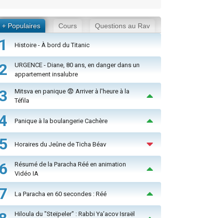
+ Populaires
Cours
Questions au Rav
1
Histoire - À bord du Titanic
2
URGENCE - Diane, 80 ans, en danger dans un
appartement insalubre
3
Mitsva en panique 😨 Arriver à l'heure à la
Téfila
4
Panique à la boulangerie Cachère
5
Horaires du Jeûne de Ticha Béav
6
Résumé de la Paracha Réé en animation
Vidéo IA
7
La Paracha en 60 secondes : Réé
Hiloula du "Steïpeler" : Rabbi Ya’acov Israël