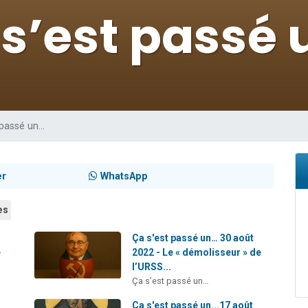
 viennent de demander une bénédiction
nnes viennent de faire un don pour Sauvez la jambe de Yohan
49 places pour étudier en groupe sur Zoom
lles musiques dans Torah-Box Music
 viennent de demander une bénédiction
 passé un…
er
WhatsApp
es
Ça s'est passé un… 30 août
e
2022 - Le « démolisseur » de
l’URSS...
Ça s’est passé un…
Ça s'est passé un...17 août