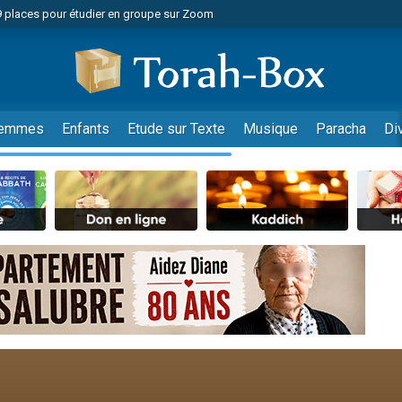
49 places pour étudier en groupe sur Zoom
nes viennent de faire un don pour Diane, 80 ans, dans un appartement insalu
viennent de nous rejoindre sur WhatsApp
viennent de nous rejoindre sur WhatsApp
es viennent de faire un don pour Reloger Rivka, 6 enfants, victime de violences
emmes
Enfants
Etude sur Texte
Musique
Paracha
Di
es viennent de faire un don pour 1 Journée de Vacances Pour les Enfants
 viennent de demander une bénédiction
viennent de nous rejoindre sur WhatsApp
49 places pour étudier en groupe sur Zoom
 donner son Maasser
viennent de nous rejoindre sur WhatsApp
viennent de nous rejoindre sur WhatsApp
de donner son Maasser
es viennent de faire un don pour 5 jours de vacances aux Orphelins
viennent de nous rejoindre sur WhatsApp