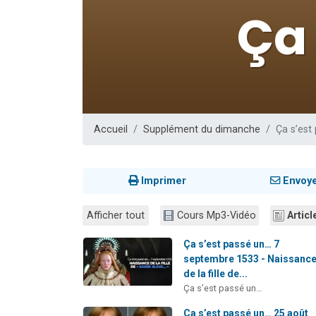
13 personnes
30 perso
Il reste 
12 nouve
29 personnes
Accueil
Supplément du dimanche
Ça s’est
Imprimer
Envoy
Afficher tout
Cours Mp3-Vidéo
Articl
Ça s’est passé un… 7
septembre 1533 - Naissanc
de la fille de...
Ça s’est passé un…
Ça s’est passé un… 25 août