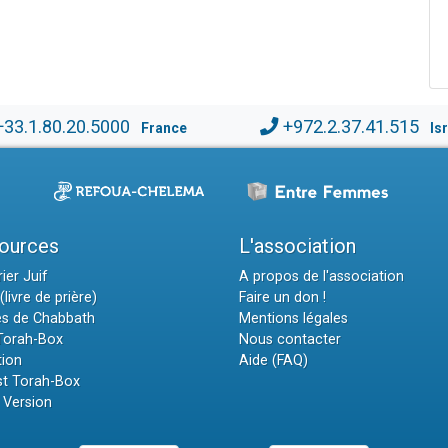
+33.1.80.20.5000
+972.2.37.41.515
France
Is
ources
L'association
ier Juif
A propos de l'association
(livre de prière)
Faire un don !
es de Chabbath
Mentions légales
 Torah-Box
Nous contacter
tion
Aide (FAQ)
t Torah-Box
 Version