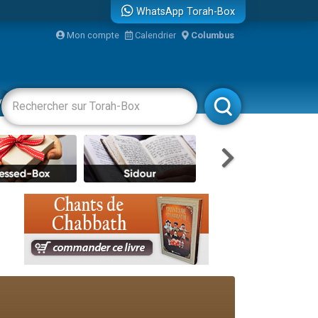
WhatsApp Torah-Box
bre
Mon compte
Calendrier
Columbus
...
vertissements
Livres
Rabbanim