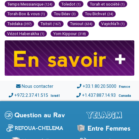
Temps Messianique
Toledot
Torah et société
(124)
(1)
(1)
Torah-Box & vous
Tou Béav
Tou Bichvat
(1)
(3)
(24)
Tsédaka
Tsitsit
Tsniout
Vayichla'h
(397)
(167)
(634)
(1)
Vézot Haberakha
Yom Kippour
(1)
(318)
Nous contacter
+33.1.80.20.5000
France
+972.2.37.41.515
+1.437.887.14.93
Israël
Canada