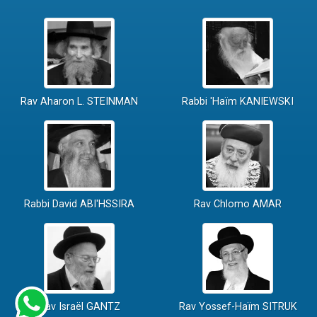
Rav Aharon L. STEINMAN
Rabbi 'Haïm KANIEWSKI
Rabbi David ABI'HSSIRA
Rav Chlomo AMAR
Rav Israël GANTZ
Rav Yossef-Haïm SITRUK