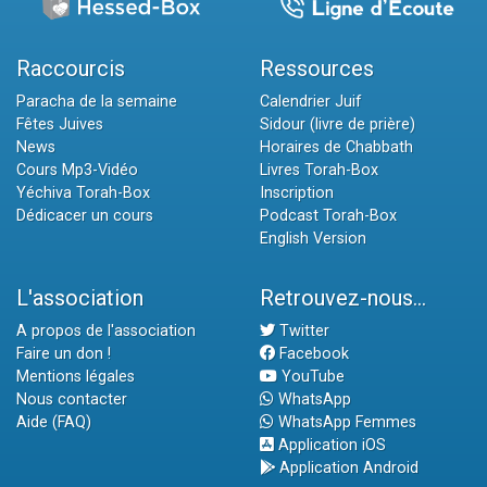
Raccourcis
Ressources
Paracha de la semaine
Calendrier Juif
Fêtes Juives
Sidour (livre de prière)
News
Horaires de Chabbath
Cours Mp3-Vidéo
Livres Torah-Box
Yéchiva Torah-Box
Inscription
Dédicacer un cours
Podcast Torah-Box
English Version
L'association
Retrouvez-nous...
A propos de l'association
Twitter
Faire un don !
Facebook
Mentions légales
YouTube
Nous contacter
WhatsApp
Aide (FAQ)
WhatsApp Femmes
Application iOS
Application Android