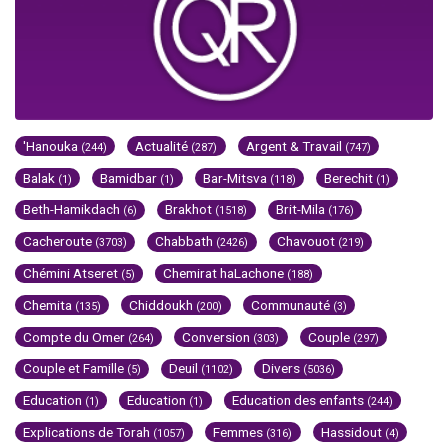
'Hanouka
Actualité
Argent & Travail
(244)
(287)
(747)
Balak
Bamidbar
Bar-Mitsva
Berechit
(1)
(1)
(118)
(1)
Beth-Hamikdach
Brakhot
Brit-Mila
(6)
(1518)
(176)
Cacheroute
Chabbath
Chavouot
(3703)
(2426)
(219)
Chémini Atseret
Chemirat haLachone
(5)
(188)
Chemita
Chiddoukh
Communauté
(135)
(200)
(3)
Compte du Omer
Conversion
Couple
(264)
(303)
(297)
Couple et Famille
Deuil
Divers
(5)
(1102)
(5036)
Education
Education
Education des enfants
(1)
(1)
(244)
Explications de Torah
Femmes
Hassidout
(1057)
(316)
(4)