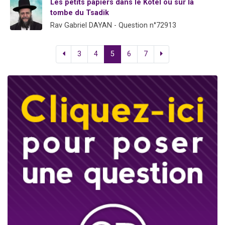
Les petits papiers dans le Kotel ou sur la
tombe du Tsadik
Rav Gabriel DAYAN - Question n°72913
3
4
5
6
7