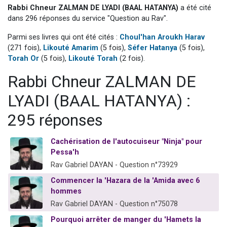
Rabbi Chneur ZALMAN DE LYADI (BAAL HATANYA)
a été cité
6 personnes viennent de faire un don pour 5 enfants déjà orphelins risquent de perdre leur maman
dans 296 réponses du service "Question au Rav".
2 personnes viennent de faire un don pour Reloger Rivka, 6 enfants, victime de violences...
Parmi ses livres qui ont été cités :
Choul'han Aroukh Harav
10 personnes viennent de demander une bénédiction
(271 fois),
Likouté Amarim
(5 fois),
Séfer Hatanya
(5 fois),
Il reste 49 places pour étudier en groupe sur Zoom
Torah Or
(5 fois),
Likouté Torah
(2 fois).
3 personnes viennent de faire un don pour Diane, 80 ans, dans un appartement insalubre
Rabbi Chneur ZALMAN DE
LYADI (BAAL HATANYA) :
295 réponses
Cachérisation de l'autocuiseur "Ninja" pour
Pessa'h
Rav Gabriel DAYAN - Question n°73929
Commencer la 'Hazara de la 'Amida avec 6
hommes
Rav Gabriel DAYAN - Question n°75078
Pourquoi arrêter de manger du 'Hamets la