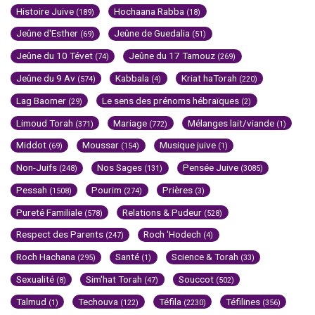
Histoire Juive
Hochaana Rabba
(189)
(18)
Jeûne d'Esther
Jeûne de Guedalia
(69)
(51)
Jeûne du 10 Tévet
Jeûne du 17 Tamouz
(74)
(269)
Jeûne du 9 Av
Kabbala
Kriat haTorah
(574)
(4)
(220)
Lag Baomer
Le sens des prénoms hébraïques
(29)
(2)
Limoud Torah
Mariage
Mélanges lait/viande
(371)
(772)
(1)
Middot
Moussar
Musique juive
(69)
(154)
(1)
Non-Juifs
Nos Sages
Pensée Juive
(248)
(131)
(3085)
Pessah
Pourim
Prières
(1508)
(274)
(3)
Pureté Familiale
Relations & Pudeur
(578)
(528)
Respect des Parents
Roch 'Hodech
(247)
(4)
Roch Hachana
Santé
Science & Torah
(295)
(1)
(33)
Sexualité
Sim'hat Torah
Souccot
(8)
(47)
(502)
Talmud
Techouva
Téfila
Téfilines
(1)
(122)
(2230)
(356)