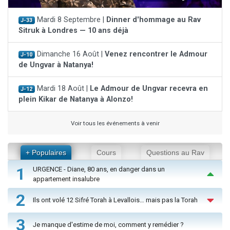
Mardi 8 Septembre |
Dinner d'hommage au Rav
J-33
Sitruk à Londres — 10 ans déjà
Dimanche 16 Août |
Venez rencontrer le Admour
J-10
de Ungvar à Natanya!
Mardi 18 Août |
Le Admour de Ungvar recevra en
J-12
plein Kikar de Natanya à Alonzo!
Voir tous les événements à venir
+ Populaires
Cours
Questions au Rav
1
URGENCE - Diane, 80 ans, en danger dans un
appartement insalubre
2
Ils ont volé 12 Sifré Torah à Levallois… mais pas la Torah
3
Je manque d'estime de moi, comment y remédier ?