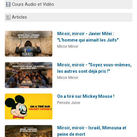
Cours Audio et Vidéo
Ariel vient de donner son Maasser
Il reste 49 places pour étudier en groupe sur Zoom
Articles
Nathaniel vient de donner son Maasser
6 personnes viennent de faire un don pour 5 enfants déjà orphelins risquent de perdre leur maman
Miroir, miroir - Javier Milei :
"L'homme qui aimait les Juifs"
3 personnes viennent de nous rejoindre sur WhatsApp
Miroir Miroir
Miroir, miroir - "Soyez vous-mêmes,
les autres sont déjà pris !"
Miroir Miroir
On a tiré sur Mickey Mouse !
Pensée Juive
Miroir, miroir - Israël, Mimouna et
peine de mort