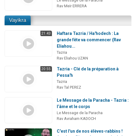
Le Message de la Paracha
Rav Meïr ERRERA
Vayikra
Haftara Tazria / Ha'hodech : La
21:43
grande fête va commencer (Rav
Eliahou...
Tazria
Rav Eliahou UZAN
Tazria - Clé de la préparation à
20:55
Pessa'h
Tazria
Rav Tal PEREZ
Le Message de la Paracha - Tazria :
l’âme et le corps
Le Message de la Paracha
Rav Avraham KADOCH
C'est l'un de nos élèves-rabbins !