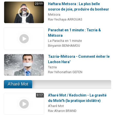
Haftara Metsora : La plus belle
23:11
source de joie, produire du bonheur
Metsora
Rav Yechaya ARROUAS
Parachat en 1 minute : Tazria &
Métsora
La Paracha en 1 minute
Binyamin BENHAMOU
Tazria-Métsora - Comment éviter le
Lachon Hara'
Tazria
Rav Yehonathan GEFEN
A'haré Mot
A'haré Mot / Kedochim - La gravité
9:17
du Molé'h (la pratique idolâtre)
A'haré Mot
Rav Aharon BRAND