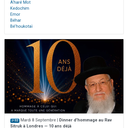
A'haré Mot
Kedochim
Emor
Béhar
Bé'houkotaï
Mardi 8 Septembre |
Dinner d'hommage au Rav
J-32
Sitruk à Londres — 10 ans déjà