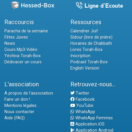
Raccourcis
Ressources
Paracha de la semaine
Calendrier Juif
Fêtes Juives
Sidour (livre de prière)
News
Horaires de Chabbath
Cours Mp3-Vidéo
Livres Torah-Box
Yéchiva Torah-Box
Inscription
Dédicacer un cours
Podcast Torah-Box
English Version
L'association
Retrouvez-nous...
A propos de l'association
Twitter
Faire un don !
Facebook
Mentions légales
YouTube
Nous contacter
WhatsApp
Aide (FAQ)
WhatsApp Femmes
Application iOS
Application Android