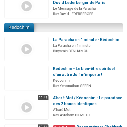
Dovid Lederberger de Paris
Le Message de la Paracha
Rav David LEDERBERGER
Kedochim
La Paracha en 1 minute - Kédochim
La Paracha en 1 minute
Binyamin BENHAMOU
Kedochim - Le bien-être spirituel
d’un autre Juif m'importe !
Kedochim
Rav Yehonathan GEFEN
A'haré Mot / Kédochim - Le paradoxe
20:43
des 2 boucs identiques
A'haré Mot
Rav Avraham BISMUTH
Benny prépare Chabbath
19:51