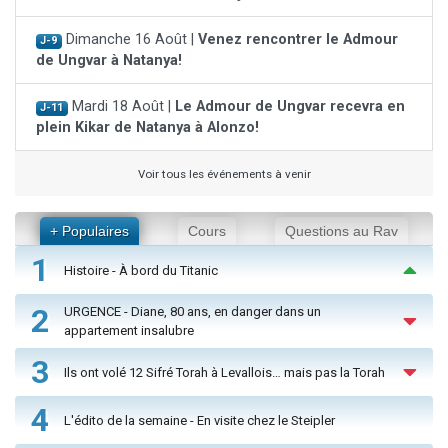
Dimanche 16 Août |
Venez rencontrer le Admour
J-9
de Ungvar à Natanya!
Mardi 18 Août |
Le Admour de Ungvar recevra en
J-11
plein Kikar de Natanya à Alonzo!
Voir tous les événements à venir
+ Populaires
Cours
Questions au Rav
1
Histoire - À bord du Titanic
2
URGENCE - Diane, 80 ans, en danger dans un
appartement insalubre
3
Ils ont volé 12 Sifré Torah à Levallois… mais pas la Torah
4
L'édito de la semaine - En visite chez le Steipler