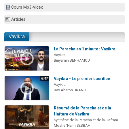
2 personnes viennent de nous rejoindre sur WhatsApp
Cours Mp3-Vidéo
3 personnes viennent de nous rejoindre sur WhatsApp
Articles
2 nouvelles musiques dans Torah-Box Music
4 personnes viennent de faire un don pour Reloger Rivka, 6 enfants, victime de violences...
Vayikra
2 personnes viennent de faire un don pour 1 Journée de Vacances Pour les Enfants
La Paracha en 1 minute : Vayikra
Vayikra
Binyamin BENHAMOU
Vayikra - Le premier sacrifice
6:47
Vayikra
Rav Aharon BRAND
Résumé de la Paracha et de la
Haftara de Vayikra
Synthèse de la Paracha et de la Haftara
Moshé 'Haïm SEBBAH