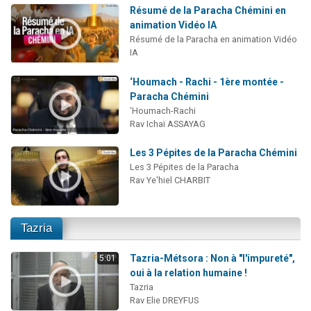
Résumé de la Paracha Chémini en
animation Vidéo IA
Résumé de la Paracha en animation Vidéo
IA
‘Houmach - Rachi - 1ère montée -
Paracha Chémini
‘Houmach-Rachi
Rav Ichaï ASSAYAG
Les 3 Pépites de la Paracha Chémini
Les 3 Pépites de la Paracha
Rav Ye'hiel CHARBIT
Tazria
Tazria-Métsora : Non à "l'impureté",
5:01
oui à la relation humaine !
Tazria
Rav Elie DREYFUS