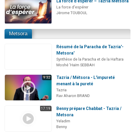
La force d’espérer – Tazria Métsora
La force d'espérer
Jérome TOUBOUL
Metsora
Résumé de la Paracha de Tazria'-
Metsora'
Synthèse de la Paracha et de la Haftara
Moshé 'Haïm SEBBAH
Tazria / Métsora - L'impureté
9:32
menant à la pureté
Tazria
Rav Aharon BRAND
Benny prépare Chabbat - Tazria /
17:19
Metsora
Yeladim
Benny