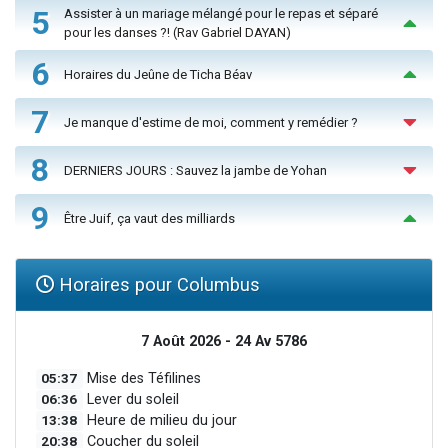
5
Assister à un mariage mélangé pour le repas et séparé
pour les danses ?! (Rav Gabriel DAYAN)
6
Horaires du Jeûne de Ticha Béav
7
Je manque d'estime de moi, comment y remédier ?
8
DERNIERS JOURS : Sauvez la jambe de Yohan
9
Être Juif, ça vaut des milliards
Horaires pour Columbus
7 Août 2026 - 24 Av 5786
05:37
Mise des Téfilines
06:36
Lever du soleil
13:38
Heure de milieu du jour
20:38
Coucher du soleil