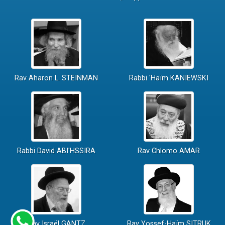
Rav Aharon L. STEINMAN
Rabbi 'Haïm KANIEWSKI
Rabbi David ABI'HSSIRA
Rav Chlomo AMAR
Rav Israël GANTZ
Rav Yossef-Haïm SITRUK