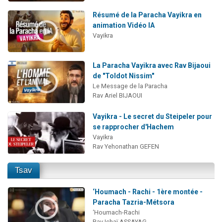
Résumé de la Paracha Vayikra en
animation Vidéo IA
Vayikra
La Paracha Vayikra avec Rav Bijaoui
de "Toldot Nissim"
Le Message de la Paracha
Rav Ariel BIJAOUI
Vayikra - Le secret du Steipeler pour
se rapprocher d'Hachem
Vayikra
Rav Yehonathan GEFEN
Tsav
‘Houmach - Rachi - 1ère montée -
Paracha Tazria-Métsora
‘Houmach-Rachi
Rav Ichaï ASSAYAG