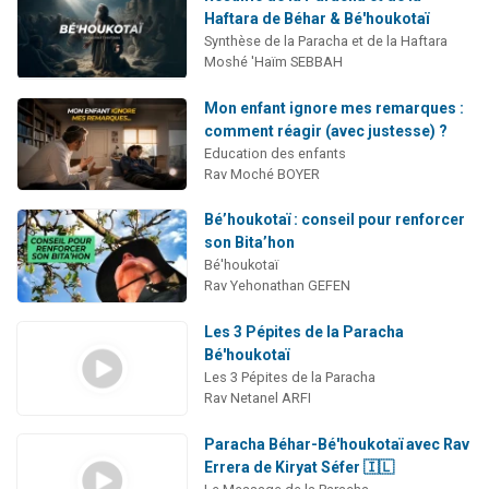
Haftara de Béhar & Bé'houkotaï
Synthèse de la Paracha et de la Haftara
Moshé 'Haïm SEBBAH
Mon enfant ignore mes remarques :
comment réagir (avec justesse) ?
Education des enfants
Rav Moché BOYER
Bé’houkotaï : conseil pour renforcer
son Bita’hon
Bé'houkotaï
Rav Yehonathan GEFEN
Les 3 Pépites de la Paracha
Bé'houkotaï
Les 3 Pépites de la Paracha
Rav Netanel ARFI
Paracha Béhar-Bé'houkotaï avec Rav
Errera de Kiryat Séfer 🇮🇱