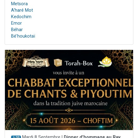
Metsora
A'haré Mot
Kedochim
Emor
Béhar
Bé'houkotaï
Mardi 8 Septembre |
Dinner d'hommage au Rav
J-30