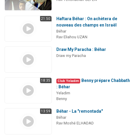
Haftara Béhar : On achètera de
21:50
nouveau des champs en Israël
Béhar
Rav Eliahou UZAN
Draw My Paracha : Béhar
Draw my Paracha
Benny prépare Chabbath
18:35
Club Yeladim
: Béhar
Yeladim
Benny
Béhar - La "remontada"
13:59
Béhar
Rav Moshé ELHADAD