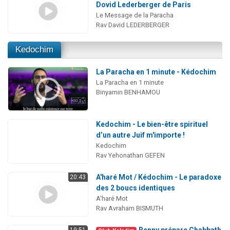
Dovid Lederberger de Paris
Le Message de la Paracha
Rav David LEDERBERGER
Kedochim
La Paracha en 1 minute - Kédochim
La Paracha en 1 minute
Binyamin BENHAMOU
Kedochim - Le bien-être spirituel
d’un autre Juif m'importe !
Kedochim
Rav Yehonathan GEFEN
A'haré Mot / Kédochim - Le paradoxe
20:43
des 2 boucs identiques
A'haré Mot
Rav Avraham BISMUTH
Benny prépare Chabbath
19:51