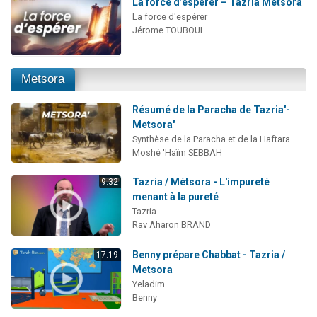
La force d’espérer – Tazria Métsora
La force d'espérer
Jérome TOUBOUL
Metsora
Résumé de la Paracha de Tazria'-
Metsora'
Synthèse de la Paracha et de la Haftara
Moshé 'Haïm SEBBAH
Tazria / Métsora - L'impureté
9:32
menant à la pureté
Tazria
Rav Aharon BRAND
Benny prépare Chabbat - Tazria /
17:19
Metsora
Yeladim
Benny