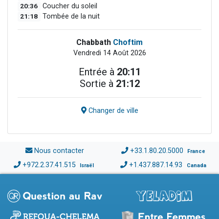
20:36
Coucher du soleil
21:18
Tombée de la nuit
Chabbath
Choftim
Vendredi 14 Août 2026
Entrée à
20:11
Sortie à
21:12
Changer de ville
Nous contacter
+33.1.80.20.5000
France
+972.2.37.41.515
+1.437.887.14.93
Israël
Canada