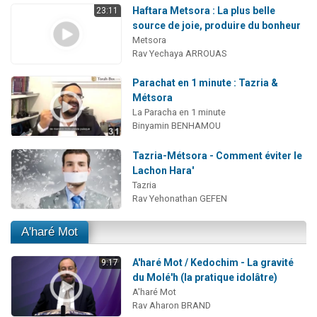
Haftara Metsora : La plus belle
23:11
source de joie, produire du bonheur
Metsora
Rav Yechaya ARROUAS
Parachat en 1 minute : Tazria &
Métsora
La Paracha en 1 minute
Binyamin BENHAMOU
Tazria-Métsora - Comment éviter le
Lachon Hara'
Tazria
Rav Yehonathan GEFEN
A'haré Mot
A'haré Mot / Kedochim - La gravité
9:17
du Molé'h (la pratique idolâtre)
A'haré Mot
Rav Aharon BRAND