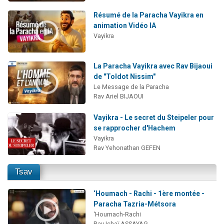
Résumé de la Paracha Vayikra en
animation Vidéo IA
Vayikra
La Paracha Vayikra avec Rav Bijaoui
de "Toldot Nissim"
Le Message de la Paracha
Rav Ariel BIJAOUI
Vayikra - Le secret du Steipeler pour
se rapprocher d'Hachem
Vayikra
Rav Yehonathan GEFEN
Tsav
‘Houmach - Rachi - 1ère montée -
Paracha Tazria-Métsora
‘Houmach-Rachi
Rav Ichaï ASSAYAG