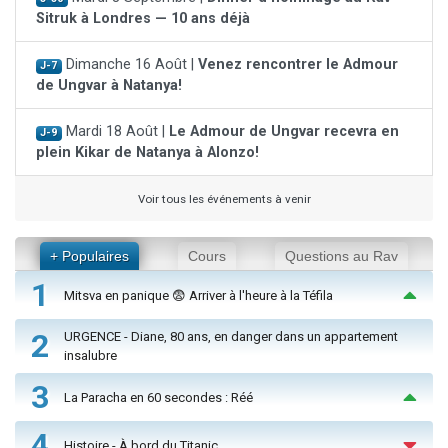
Sitruk à Londres — 10 ans déjà
Dimanche 16 Août |
Venez rencontrer le Admour
J-7
de Ungvar à Natanya!
Mardi 18 Août |
Le Admour de Ungvar recevra en
J-9
plein Kikar de Natanya à Alonzo!
Voir tous les événements à venir
+ Populaires
Cours
Questions au Rav
1
Mitsva en panique 😨 Arriver à l'heure à la Téfila
2
URGENCE - Diane, 80 ans, en danger dans un appartement
insalubre
3
La Paracha en 60 secondes : Réé
4
Histoire - À bord du Titanic