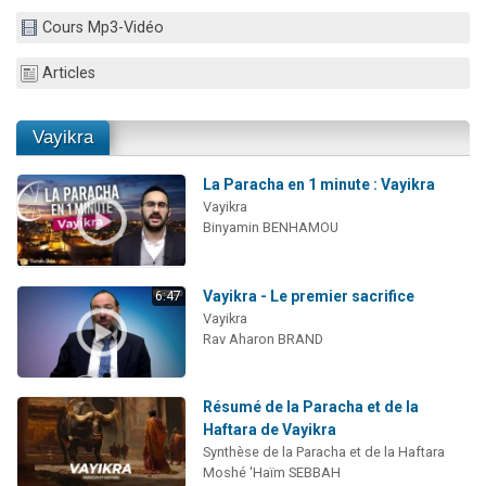
2 personnes viennent de nous rejoindre sur WhatsApp
Cours Mp3-Vidéo
13 personnes viennent de demander une bénédiction
Articles
Il reste 49 places pour étudier en groupe sur Zoom
12 nouvelles musiques dans Torah-Box Music
Vayikra
2 personnes viennent de nous rejoindre sur WhatsApp
La Paracha en 1 minute : Vayikra
Vayikra
Binyamin BENHAMOU
Vayikra - Le premier sacrifice
6:47
Vayikra
Rav Aharon BRAND
Résumé de la Paracha et de la
Haftara de Vayikra
Synthèse de la Paracha et de la Haftara
Moshé 'Haïm SEBBAH