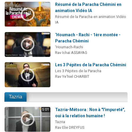
Résumé de la Paracha Chémini en
animation Vidéo IA
Résumé de la Paracha en animation Vidéo
IA
‘Houmach - Rachi - 1ère montée -
Paracha Chémini
‘Houmach-Rachi
Rav Ichaï ASSAYAG
Les 3 Pépites de la Paracha Chémini
Les 3 Pépites de la Paracha
Rav Ye'hiel CHARBIT
Tazria
Tazria-Métsora : Non à "l'impureté",
5:01
oui à la relation humaine !
Tazria
Rav Elie DREYFUS