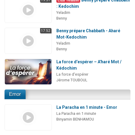
Club Yeladim
: Kedochim
Yeladim
Benny
Benny prépare Chabbath - Aharé
17:52
Mot-Kedochim
Yeladim
Benny
La force d’espérer – A'haré Mot /
Kédochim
La force d'espérer
Jérome TOUBOUL
Emor
La Paracha en 1 minute - Emor
La Paracha en 1 minute
Binyamin BENHAMOU