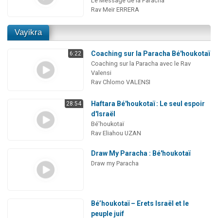
Le Message de la Paracha
Rav Meïr ERRERA
Vayikra
Coaching sur la Paracha Bé'houkotaï
6:22
Coaching sur la Paracha avec le Rav
Valensi
Rav Chlomo VALENSI
Haftara Bé'houkotaï : Le seul espoir
28:54
d'Israël
Bé'houkotaï
Rav Eliahou UZAN
Draw My Paracha : Bé'houkotaï
Draw my Paracha
Bé’houkotaï – Erets Israël et le
peuple juif