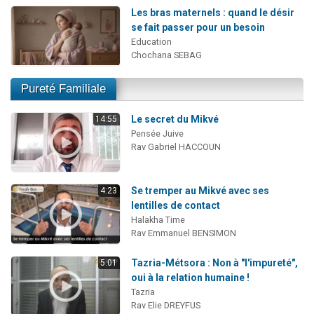
Les bras maternels : quand le désir
se fait passer pour un besoin
Education
Chochana SEBAG
Pureté Familiale
Le secret du Mikvé
14:55
Pensée Juive
Rav Gabriel HACCOUN
Se tremper au Mikvé avec ses
4:23
lentilles de contact
Halakha Time
Rav Emmanuel BENSIMON
Tazria-Métsora : Non à "l'impureté",
5:01
oui à la relation humaine !
Tazria
Rav Elie DREYFUS