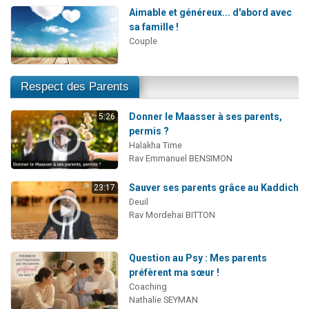
Aimable et généreux... d'abord avec
sa famille !
Couple
Respect des Parents
Donner le Maasser à ses parents,
5:26
permis ?
Halakha Time
Rav Emmanuel BENSIMON
Sauver ses parents grâce au Kaddich
23:17
Deuil
Rav Mordehai BITTON
Question au Psy : Mes parents
préfèrent ma sœur !
Coaching
Nathalie SEYMAN