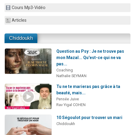
13 personnes viennent de demander une bénédiction
Cours Mp3-Vidéo
30 personnes viennent de faire un don pour Sauvez la jambe de Yohan
Articles
Il reste 49 places pour étudier en groupe sur Zoom
12 nouvelles musiques dans Torah-Box Music
Chiddoukh
29 personnes viennent de demander une bénédiction
Question au Psy : Je ne trouve pas
mon Mazal... Qu'est-ce qui ne va
pas...
Coaching
Nathalie SEYMAN
Tu ne te marieras pas grâce à ta
beauté, mais...
Pensée Juive
Rav Yigal COHEN
10 Ségoulot pour trouver un mari
Chiddoukh