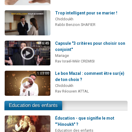
Trop intelligent pour se marier !
Chiddoukh
Rabbi Benzion SHAFIER
Capsule "3 critères pour choisir son
6:45
conjoint"
Mariage
Rav Israël-Méïr CREMISI
Le bon Mazal : comment être sur(e)
1:03:00
de ton choix ?
Chiddoukh
Rav Réouven ATTAL
Education des enfants
Éducation - que signifie le mot
"’Hinoukh" ?
Education des enfants