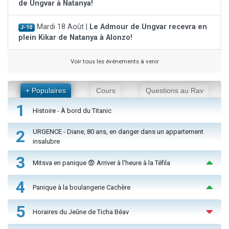
de Ungvar à Natanya!
Mardi 18 Août |
Le Admour de Ungvar recevra en
J-10
plein Kikar de Natanya à Alonzo!
Voir tous les événements à venir
+ Populaires
Cours
Questions au Rav
1
Histoire - À bord du Titanic
2
URGENCE - Diane, 80 ans, en danger dans un appartement
insalubre
3
Mitsva en panique 😨 Arriver à l'heure à la Téfila
4
Panique à la boulangerie Cachère
5
Horaires du Jeûne de Ticha Béav