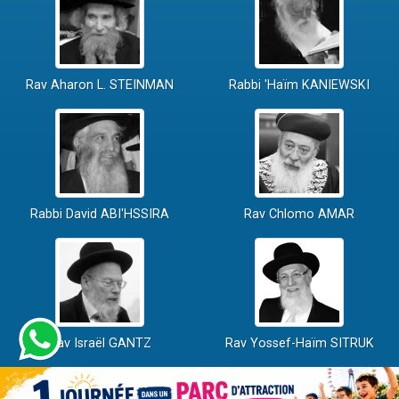
Rav Aharon L. STEINMAN
Rabbi 'Haïm KANIEWSKI
Rabbi David ABI'HSSIRA
Rav Chlomo AMAR
Rav Israël GANTZ
Rav Yossef-Haïm SITRUK