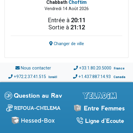
Chabbath
Choftim
Vendredi 14 Août 2026
Entrée à
20:11
Sortie à
21:12
Changer de ville
Nous contacter
+33.1.80.20.5000
France
+972.2.37.41.515
+1.437.887.14.93
Israël
Canada