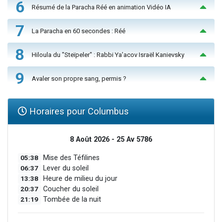
6
Résumé de la Paracha Réé en animation Vidéo IA
7
La Paracha en 60 secondes : Réé
8
Hiloula du "Steïpeler" : Rabbi Ya’acov Israël Kanievsky
9
Avaler son propre sang, permis ?
Horaires pour Columbus
8 Août 2026 - 25 Av 5786
05:38
Mise des Téfilines
06:37
Lever du soleil
13:38
Heure de milieu du jour
20:37
Coucher du soleil
21:19
Tombée de la nuit