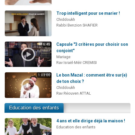
Trop intelligent pour se marier !
Chiddoukh
Rabbi Benzion SHAFIER
Capsule "3 critères pour choisir son
6:45
conjoint"
Mariage
Rav Israël-Méïr CREMISI
Le bon Mazal : comment être sur(e)
1:03:00
de ton choix ?
Chiddoukh
Rav Réouven ATTAL
Education des enfants
4 ans et elle dirige déjà la maison !
Education des enfants