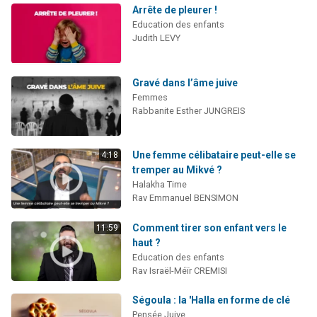
Arrête de pleurer !
Education des enfants
Judith LEVY
Gravé dans l’âme juive
Femmes
Rabbanite Esther JUNGREIS
Une femme célibataire peut-elle se
4:18
tremper au Mikvé ?
Halakha Time
Rav Emmanuel BENSIMON
Comment tirer son enfant vers le
11:59
haut ?
Education des enfants
Rav Israël-Méïr CREMISI
Ségoula : la 'Halla en forme de clé
Pensée Juive