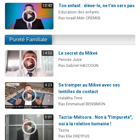
Ton enfant : élève-le, ne t'en sers pas
10:42
Education des enfants
Rav Israël-Méïr CREMISI
Pureté Familiale
Le secret du Mikvé
14:55
Pensée Juive
Rav Gabriel HACCOUN
Se tremper au Mikvé avec ses
4:23
lentilles de contact
Halakha Time
Rav Emmanuel BENSIMON
Tazria-Métsora : Non à "l'impureté",
5:01
oui à la relation humaine !
Tazria
Rav Elie DREYFUS