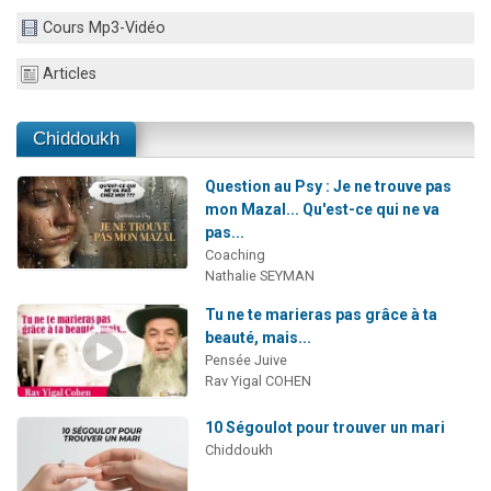
Ariel vient de donner son Maasser
Cours Mp3-Vidéo
Il reste 49 places pour étudier en groupe sur Zoom
Articles
Nathaniel vient de donner son Maasser
6 personnes viennent de faire un don pour 5 enfants déjà orphelins risquent de perdre leur maman
Chiddoukh
3 personnes viennent de nous rejoindre sur WhatsApp
Question au Psy : Je ne trouve pas
mon Mazal... Qu'est-ce qui ne va
pas...
Coaching
Nathalie SEYMAN
Tu ne te marieras pas grâce à ta
beauté, mais...
Pensée Juive
Rav Yigal COHEN
10 Ségoulot pour trouver un mari
Chiddoukh