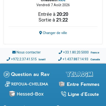
Vendredi 7 Août 2026
Entrée à
20:20
Sortie à
21:22
Changer de ville
Nous contacter
+33.1.80.20.5000
France
+972.2.37.41.515
+1.437.887.14.93
Israël
Canada