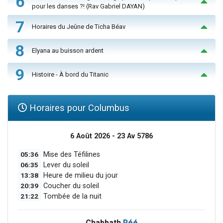
6
pour les danses ?! (Rav Gabriel DAYAN)
7
Horaires du Jeûne de Ticha Béav
8
Elyana au buisson ardent
9
Histoire - À bord du Titanic
Horaires pour Columbus
6 Août 2026 - 23 Av 5786
05:36
Mise des Téfilines
06:35
Lever du soleil
13:38
Heure de milieu du jour
20:39
Coucher du soleil
21:22
Tombée de la nuit
Chabbath
Réé