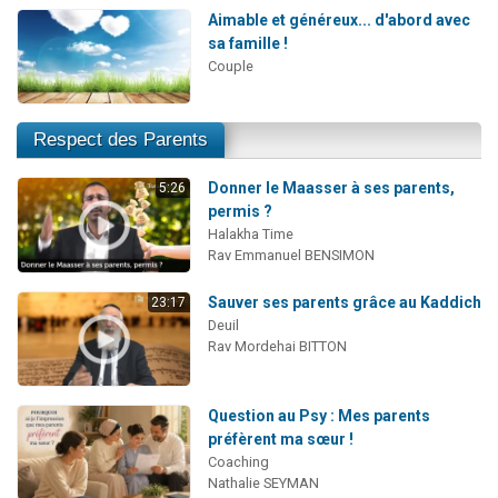
Aimable et généreux... d'abord avec
sa famille !
Couple
Respect des Parents
Donner le Maasser à ses parents,
5:26
permis ?
Halakha Time
Rav Emmanuel BENSIMON
Sauver ses parents grâce au Kaddich
23:17
Deuil
Rav Mordehai BITTON
Question au Psy : Mes parents
préfèrent ma sœur !
Coaching
Nathalie SEYMAN