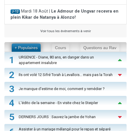
Mardi 18 Août |
Le Admour de Ungvar recevra en
J-12
plein Kikar de Natanya à Alonzo!
Voir tous les événements à venir
+ Populaires
Cours
Questions au Rav
1
URGENCE - Diane, 80 ans, en danger dans un
appartement insalubre
2
Ils ont volé 12 Sifré Torah à Levallois… mais pas la Torah
3
Je manque d'estime de moi, comment y remédier ?
4
L'édito de la semaine - En visite chez le Steipler
5
DERNIERS JOURS : Sauvez la jambe de Yohan
Assister à un mariage mélangé pour le repas et séparé