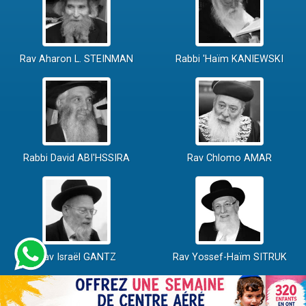
Rav Aharon L. STEINMAN
Rabbi 'Haïm KANIEWSKI
Rabbi David ABI'HSSIRA
Rav Chlomo AMAR
Rav Israël GANTZ
Rav Yossef-Haïm SITRUK