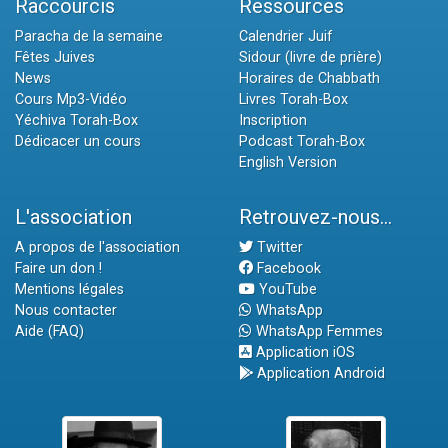
Raccourcis
Ressources
Paracha de la semaine
Calendrier Juif
Fêtes Juives
Sidour (livre de prière)
News
Horaires de Chabbath
Cours Mp3-Vidéo
Livres Torah-Box
Yéchiva Torah-Box
Inscription
Dédicacer un cours
Podcast Torah-Box
English Version
L'association
Retrouvez-nous...
A propos de l'association
Twitter
Faire un don !
Facebook
Mentions légales
YouTube
Nous contacter
WhatsApp
Aide (FAQ)
WhatsApp Femmes
Application iOS
Application Android