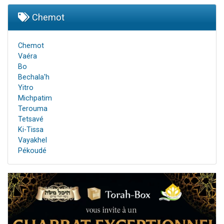
Chemot
Chemot
Vaéra
Bo
Bechala'h
Yitro
Michpatim
Terouma
Tetsavé
Ki-Tissa
Vayakhel
Pékoudé