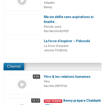
Yeladim
Benny
Ma vie défile sans aspirations ni
finalité...
Pensée Juive
Rav Moché BOYER
La force d’espérer – Pékoudé
La force d'espérer
Jérome TOUBOUL
Chemot
Yitro & les relations humaines
4:56
Yitro
Rav Elie DREYFUS
Benny prépare Chabbath
18:10
Club Yeladim