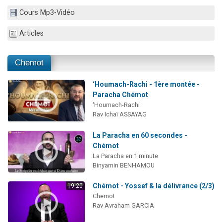
3 personnes viennent de nous rejoindre sur WhatsApp
Cours Mp3-Vidéo
3 personnes viennent de faire un don pour 5 jours de vacances aux Orphelins
Articles
Odaya vient de donner son Maasser
13 personnes viennent de demander une bénédiction
Chemot
3 personnes viennent de nous rejoindre sur WhatsApp
‘Houmach-Rachi - 1ère montée -
Paracha Chémot
‘Houmach-Rachi
Rav Ichaï ASSAYAG
La Paracha en 60 secondes -
Chémot
La Paracha en 1 minute
Binyamin BENHAMOU
Chémot - Yossef & la délivrance (2/3)
19:20
Chemot
Rav Avraham GARCIA