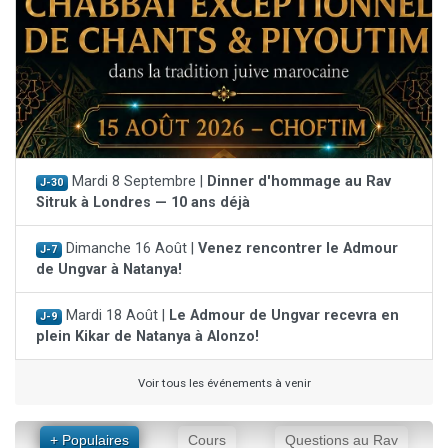
Mardi 8 Septembre |
Dinner d'hommage au Rav
J-30
Sitruk à Londres — 10 ans déjà
Dimanche 16 Août |
Venez rencontrer le Admour
J-7
de Ungvar à Natanya!
Mardi 18 Août |
Le Admour de Ungvar recevra en
J-9
plein Kikar de Natanya à Alonzo!
Voir tous les événements à venir
+ Populaires
Cours
Questions au Rav