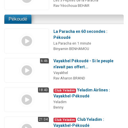
Les 3 Pépites de la Paracha
Rav Yéochoua BEHAR
Pékoudé
La Paracha en 60 secondes :
Pékoudé
La Paracha en 1 minute
Binyamin BENHAMOU
Vayakhel Pékoudé - Si le peuple
6:46
n'avait pas offert...
Vayakhel
Rav Aharon BRAND
Yeladim Airlines :
18:40
Club Yeladim
Vayakhel-Pékoudé
Yeladim
Benny
Club Yeladim :
21:04
Club Yeladim
Vayakhel-Pékoudé