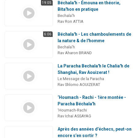
Béchala'h - Émouna en théorie,
19:05
Bita'hon en pratique
Bechala'h
Rav Ron ATTIA
Béchala'h - Les chamboulements de
6:06
la nature & de l'homme
Bechala'h
Rav Aharon BRAND
La Paracha Bechala'h le Chalia'h de
Shanghai, Rav Aouizerat !
Le Message de la Paracha
Rav Shlomo AOUIZERAT
‘Houmach - Rachi - 1ère montée -
Paracha Béchala'h
‘Houmach-Rachi
Rav Ichaï ASSAYAG
Après des années d’échecs, peut-on
encore s’en sortir ?