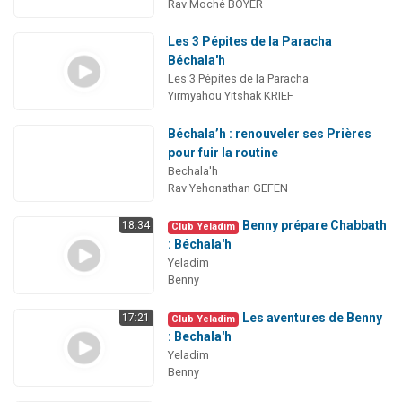
Rav Moché BOYER
Les 3 Pépites de la Paracha
Béchala'h
Les 3 Pépites de la Paracha
Yirmyahou Yitshak KRIEF
Béchala’h : renouveler ses Prières
pour fuir la routine
Bechala'h
Rav Yehonathan GEFEN
Benny prépare Chabbath
18:34
Club Yeladim
: Béchala'h
Yeladim
Benny
Les aventures de Benny
17:21
Club Yeladim
: Bechala'h
Yeladim
Benny