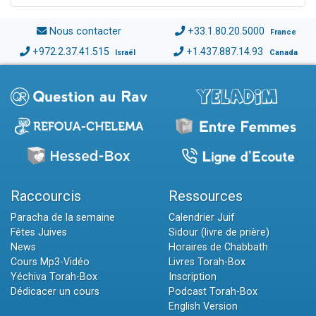
Nous contacter
+33.1.80.20.5000
France
+972.2.37.41.515
+1.437.887.14.93
Israël
Canada
Raccourcis
Ressources
Paracha de la semaine
Calendrier Juif
Fêtes Juives
Sidour (livre de prière)
News
Horaires de Chabbath
Cours Mp3-Vidéo
Livres Torah-Box
Yéchiva Torah-Box
Inscription
Dédicacer un cours
Podcast Torah-Box
English Version