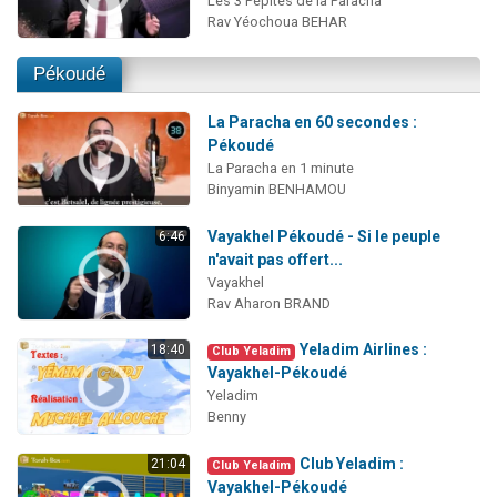
Les 3 Pépites de la Paracha
Rav Yéochoua BEHAR
Pékoudé
La Paracha en 60 secondes :
Pékoudé
La Paracha en 1 minute
Binyamin BENHAMOU
Vayakhel Pékoudé - Si le peuple
6:46
n'avait pas offert...
Vayakhel
Rav Aharon BRAND
Yeladim Airlines :
18:40
Club Yeladim
Vayakhel-Pékoudé
Yeladim
Benny
Club Yeladim :
21:04
Club Yeladim
Vayakhel-Pékoudé