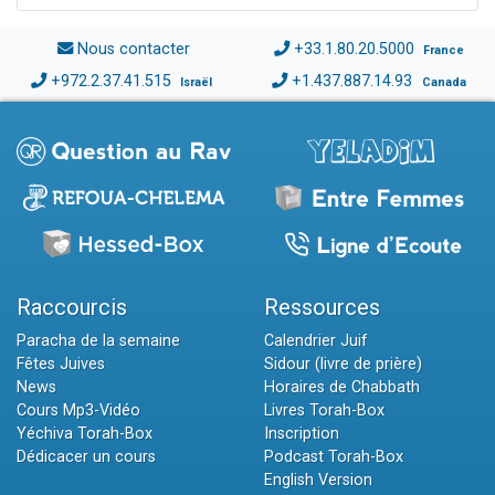
Nous contacter
+33.1.80.20.5000
France
+972.2.37.41.515
+1.437.887.14.93
Israël
Canada
Raccourcis
Ressources
Paracha de la semaine
Calendrier Juif
Fêtes Juives
Sidour (livre de prière)
News
Horaires de Chabbath
Cours Mp3-Vidéo
Livres Torah-Box
Yéchiva Torah-Box
Inscription
Dédicacer un cours
Podcast Torah-Box
English Version