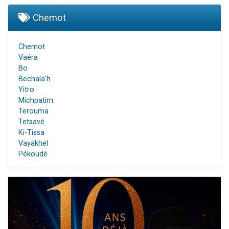
Chemot
Chemot
Vaéra
Bo
Bechala'h
Yitro
Michpatim
Terouma
Tetsavé
Ki-Tissa
Vayakhel
Pékoudé