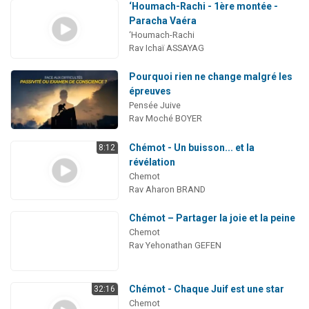
‘Houmach-Rachi - 1ère montée -
Paracha Vaéra
‘Houmach-Rachi
Rav Ichaï ASSAYAG
Pourquoi rien ne change malgré les
épreuves
Pensée Juive
Rav Moché BOYER
Chémot - Un buisson... et la
8:12
révélation
Chemot
Rav Aharon BRAND
Chémot – Partager la joie et la peine
Chemot
Rav Yehonathan GEFEN
Chémot - Chaque Juif est une star
32:16
Chemot