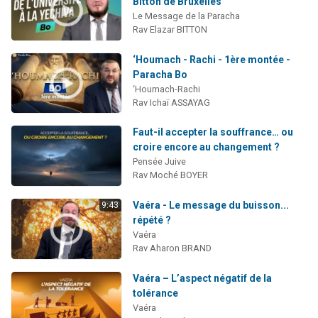
Bitton de Bruxelles
Le Message de la Paracha
Rav Elazar BITTON
‘Houmach - Rachi - 1ère montée -
Paracha Bo
‘Houmach-Rachi
Rav Ichaï ASSAYAG
Faut-il accepter la souffrance… ou
croire encore au changement ?
Pensée Juive
Rav Moché BOYER
Vaéra - Le message du buisson...
9:43
répété ?
Vaéra
Rav Aharon BRAND
Vaéra – L’aspect négatif de la
tolérance
Vaéra