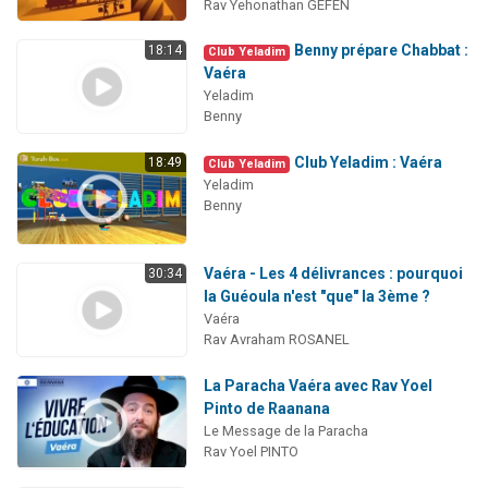
Rav Yehonathan GEFEN
Benny prépare Chabbat :
18:14
Club Yeladim
Vaéra
Yeladim
Benny
Club Yeladim : Vaéra
18:49
Club Yeladim
Yeladim
Benny
Vaéra - Les 4 délivrances : pourquoi
30:34
la Guéoula n'est "que" la 3ème ?
Vaéra
Rav Avraham ROSANEL
La Paracha Vaéra avec Rav Yoel
Pinto de Raanana
Le Message de la Paracha
Rav Yoel PINTO