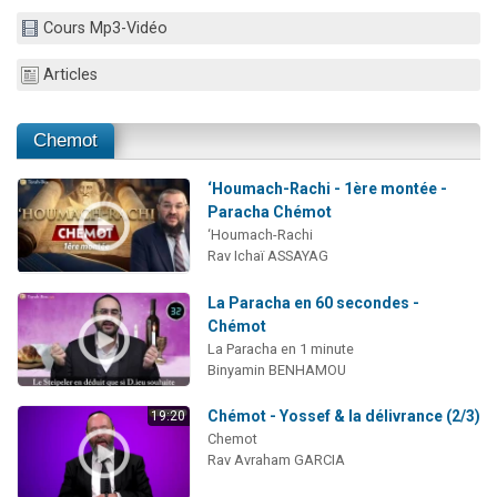
3 personnes viennent de nous rejoindre sur WhatsApp
Cours Mp3-Vidéo
3 personnes viennent de faire un don pour 5 jours de vacances aux Orphelins
Articles
Odaya vient de donner son Maasser
13 personnes viennent de demander une bénédiction
Chemot
3 personnes viennent de nous rejoindre sur WhatsApp
‘Houmach-Rachi - 1ère montée -
Paracha Chémot
‘Houmach-Rachi
Rav Ichaï ASSAYAG
La Paracha en 60 secondes -
Chémot
La Paracha en 1 minute
Binyamin BENHAMOU
Chémot - Yossef & la délivrance (2/3)
19:20
Chemot
Rav Avraham GARCIA