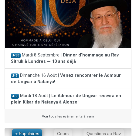
Mardi 8 Septembre |
Dinner d'hommage au Rav
J-30
Sitruk à Londres — 10 ans déjà
Dimanche 16 Août |
Venez rencontrer le Admour
J-7
de Ungvar à Natanya!
Mardi 18 Août |
Le Admour de Ungvar recevra en
J-9
plein Kikar de Natanya à Alonzo!
Voir tous les événements à venir
+ Populaires
Cours
Questions au Rav