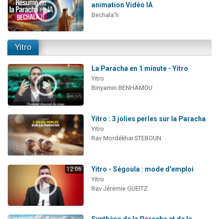
animation Vidéo IA
Bechala'h
Yitro
La Paracha en 1 minute - Yitro
Yitro
Binyamin BENHAMOU
Yitro : 3 jolies perles sur la Paracha
Yitro
Rav Mordékhai STEBOUN
Yitro - Ségoula : mode d'emploi
12:06
Yitro
Rav Jérémie GUEITZ