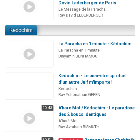
Dovid Lederberger de Paris
Le Message de la Paracha
Rav David LEDERBERGER
Kedochim
La Paracha en 1 minute - Kédochim
La Paracha en 1 minute
Binyamin BENHAMOU
Kedochim - Le bien-être spirituel
d’un autre Juif m'importe !
Kedochim
Rav Yehonathan GEFEN
A'haré Mot / Kédochim - Le paradoxe
20:43
des 2 boucs identiques
A'haré Mot
Rav Avraham BISMUTH
Benny prépare Chabbath
19:51