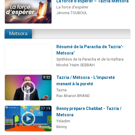
La force d’espérer – Tazria Métsora
La force d'espérer
Jérome TOUBOUL
Metsora
Résumé de la Paracha de Tazria'-
Metsora'
Synthèse de la Paracha et de la Haftara
Moshé 'Haïm SEBBAH
Tazria / Métsora - L'impureté
9:32
menant à la pureté
Tazria
Rav Aharon BRAND
Benny prépare Chabbat - Tazria /
17:19
Metsora
Yeladim
Benny