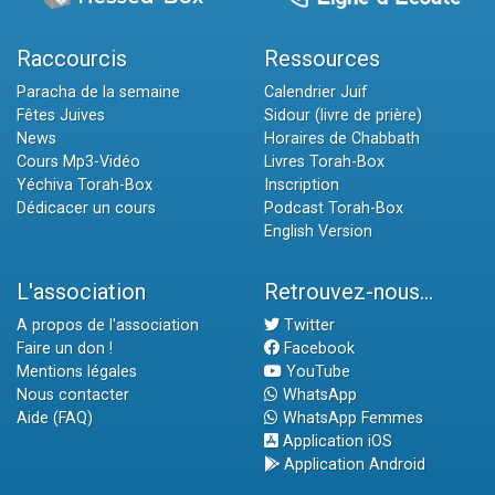
Raccourcis
Ressources
Paracha de la semaine
Calendrier Juif
Fêtes Juives
Sidour (livre de prière)
News
Horaires de Chabbath
Cours Mp3-Vidéo
Livres Torah-Box
Yéchiva Torah-Box
Inscription
Dédicacer un cours
Podcast Torah-Box
English Version
L'association
Retrouvez-nous...
A propos de l'association
Twitter
Faire un don !
Facebook
Mentions légales
YouTube
Nous contacter
WhatsApp
Aide (FAQ)
WhatsApp Femmes
Application iOS
Application Android