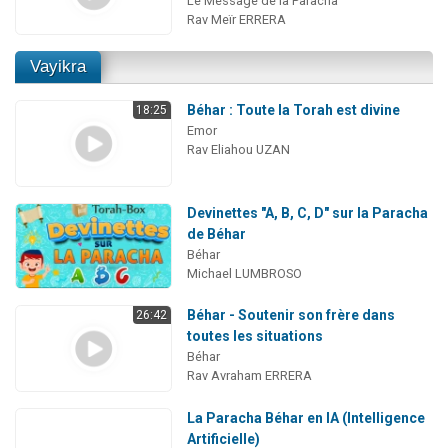
Le Message de la Paracha
Rav Meïr ERRERA
Vayikra
Béhar : Toute la Torah est divine
18:25
Emor
Rav Eliahou UZAN
Devinettes "A, B, C, D" sur la Paracha
de Béhar
Béhar
Michael LUMBROSO
Béhar - Soutenir son frère dans
26:42
toutes les situations
Béhar
Rav Avraham ERRERA
La Paracha Béhar en IA (Intelligence
Artificielle)