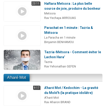
Haftara Metsora : La plus belle
23:11
source de joie, produire du bonheur
Metsora
Rav Yechaya ARROUAS
Parachat en 1 minute : Tazria &
Métsora
La Paracha en 1 minute
Binyamin BENHAMOU
Tazria-Métsora - Comment éviter le
Lachon Hara'
Tazria
Rav Yehonathan GEFEN
A'haré Mot
A'haré Mot / Kedochim - La gravité
9:17
du Molé'h (la pratique idolâtre)
A'haré Mot
Rav Aharon BRAND