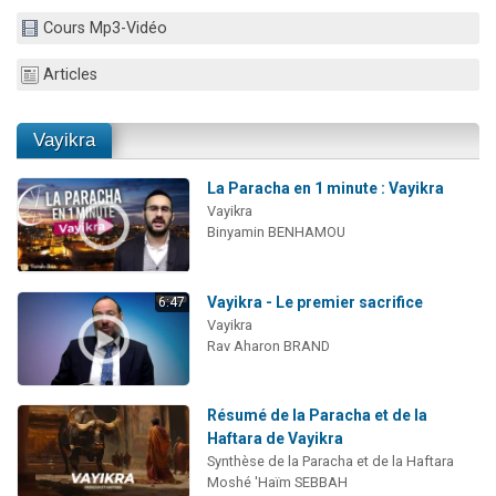
Il reste 49 places pour étudier en groupe sur Zoom
Cours Mp3-Vidéo
12 nouvelles musiques dans Torah-Box Music
Articles
3 personnes viennent de nous rejoindre sur WhatsApp
2 personnes viennent de nous rejoindre sur WhatsApp
Vayikra
2 personnes viennent de nous rejoindre sur WhatsApp
La Paracha en 1 minute : Vayikra
Vayikra
Binyamin BENHAMOU
Vayikra - Le premier sacrifice
6:47
Vayikra
Rav Aharon BRAND
Résumé de la Paracha et de la
Haftara de Vayikra
Synthèse de la Paracha et de la Haftara
Moshé 'Haïm SEBBAH