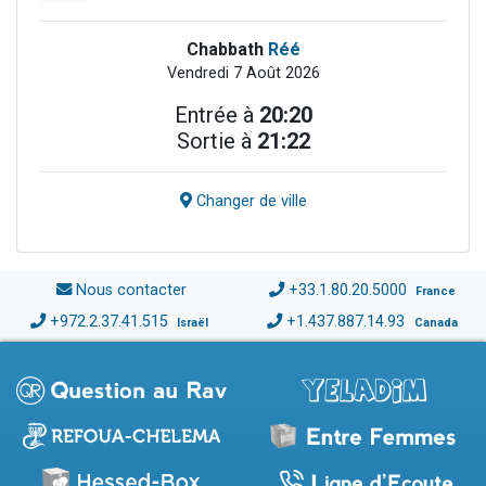
Chabbath
Réé
Vendredi 7 Août 2026
Entrée à
20:20
Sortie à
21:22
Changer de ville
Nous contacter
+33.1.80.20.5000
France
+972.2.37.41.515
+1.437.887.14.93
Israël
Canada