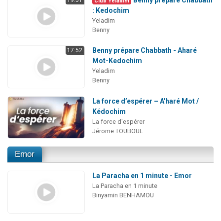
Club Yeladim
: Kedochim
Yeladim
Benny
Benny prépare Chabbath - Aharé
17:52
Mot-Kedochim
Yeladim
Benny
La force d’espérer – A'haré Mot /
Kédochim
La force d'espérer
Jérome TOUBOUL
Emor
La Paracha en 1 minute - Emor
La Paracha en 1 minute
Binyamin BENHAMOU