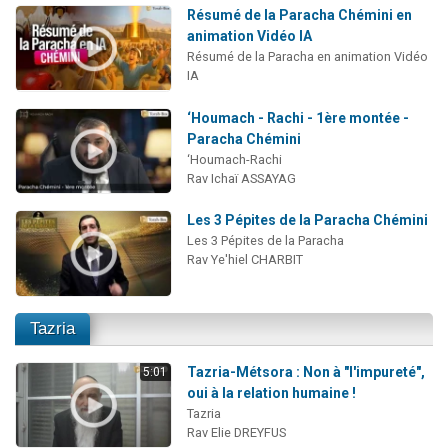
Résumé de la Paracha Chémini en
animation Vidéo IA
Résumé de la Paracha en animation Vidéo
IA
‘Houmach - Rachi - 1ère montée -
Paracha Chémini
‘Houmach-Rachi
Rav Ichaï ASSAYAG
Les 3 Pépites de la Paracha Chémini
Les 3 Pépites de la Paracha
Rav Ye'hiel CHARBIT
Tazria
Tazria-Métsora : Non à "l'impureté",
5:01
oui à la relation humaine !
Tazria
Rav Elie DREYFUS