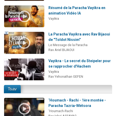
Résumé de la Paracha Vayikra en
animation Vidéo IA
Vayikra
La Paracha Vayikra avec Rav Bijaoui
de "Toldot Nissim"
Le Message de la Paracha
Rav Ariel BIJAOUI
Vayikra - Le secret du Steipeler pour
se rapprocher d'Hachem
Vayikra
Rav Yehonathan GEFEN
Tsav
‘Houmach - Rachi - 1ère montée -
Paracha Tazria-Métsora
‘Houmach-Rachi
Rav Ichaï ASSAYAG