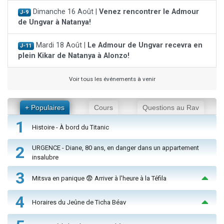
Dimanche 16 Août |
Venez rencontrer le Admour
J-9
de Ungvar à Natanya!
Mardi 18 Août |
Le Admour de Ungvar recevra en
J-11
plein Kikar de Natanya à Alonzo!
Voir tous les événements à venir
+ Populaires
Cours
Questions au Rav
1
Histoire - À bord du Titanic
2
URGENCE - Diane, 80 ans, en danger dans un appartement
insalubre
3
Mitsva en panique 😨 Arriver à l'heure à la Téfila
4
Horaires du Jeûne de Ticha Béav