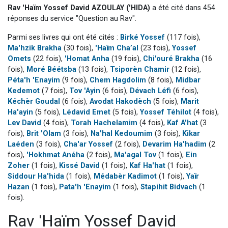
Rav 'Haïm Yossef David AZOULAY ('HIDA)
a été cité dans 454
13 personnes viennent de demander une bénédiction
réponses du service "Question au Rav".
30 personnes viennent de faire un don pour Sauvez la jambe de Yohan
Parmi ses livres qui ont été cités :
Birké Yossef
(117 fois),
Il reste 49 places pour étudier en groupe sur Zoom
Ma'hzik Brakha
(30 fois),
'Haïm Cha’al
(23 fois),
Yossef
12 nouvelles musiques dans Torah-Box Music
Omets
(22 fois),
'Homat Anha
(19 fois),
Chi'ouré Brakha
(16
fois),
Moré Béétsba
(13 fois),
Tsiporèn Chamir
(12 fois),
29 personnes viennent de demander une bénédiction
Péta'h 'Enayim
(9 fois),
Chem Hagdolim
(8 fois),
Midbar
Kedemot
(7 fois),
Tov 'Ayin
(6 fois),
Dévach Léfi
(6 fois),
Kéchèr Goudal
(6 fois),
Avodat Hakodèch
(5 fois),
Marit
Ha'ayin
(5 fois),
Lédavid Emet
(5 fois),
Yossef Téhilot
(4 fois),
Lev David
(4 fois),
Torah Hachelamim
(4 fois),
Kaf A'hat
(3
fois),
Brit 'Olam
(3 fois),
Na'hal Kedoumim
(3 fois),
Kikar
Laéden
(3 fois),
Cha'ar Yossef
(2 fois),
Devarim Ha'hadim
(2
fois),
'Hokhmat Anéha
(2 fois),
Ma'agal Tov
(1 fois),
Ein
Zoher
(1 fois),
Kissé David
(1 fois),
Kaf Ha'hat
(1 fois),
Siddour Ha'hida
(1 fois),
Médabèr Kadimot
(1 fois),
Yaïr
Hazan
(1 fois),
Pata'h 'Enayim
(1 fois),
Stapihit Bidvach
(1
fois).
Rav 'Haïm Yossef David