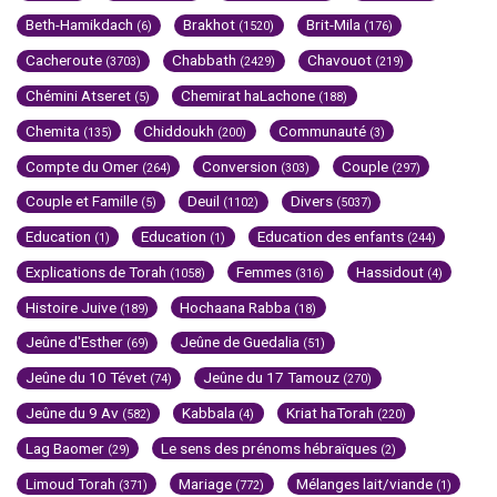
Beth-Hamikdach
Brakhot
Brit-Mila
(6)
(1520)
(176)
Cacheroute
Chabbath
Chavouot
(3703)
(2429)
(219)
Chémini Atseret
Chemirat haLachone
(5)
(188)
Chemita
Chiddoukh
Communauté
(135)
(200)
(3)
Compte du Omer
Conversion
Couple
(264)
(303)
(297)
Couple et Famille
Deuil
Divers
(5)
(1102)
(5037)
Education
Education
Education des enfants
(1)
(1)
(244)
Explications de Torah
Femmes
Hassidout
(1058)
(316)
(4)
Histoire Juive
Hochaana Rabba
(189)
(18)
Jeûne d'Esther
Jeûne de Guedalia
(69)
(51)
Jeûne du 10 Tévet
Jeûne du 17 Tamouz
(74)
(270)
Jeûne du 9 Av
Kabbala
Kriat haTorah
(582)
(4)
(220)
Lag Baomer
Le sens des prénoms hébraïques
(29)
(2)
Limoud Torah
Mariage
Mélanges lait/viande
(371)
(772)
(1)