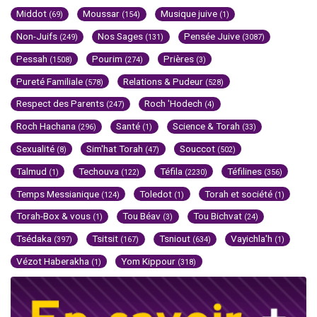
Middot
Moussar
Musique juive
(69)
(154)
(1)
Non-Juifs
Nos Sages
Pensée Juive
(249)
(131)
(3087)
Pessah
Pourim
Prières
(1508)
(274)
(3)
Pureté Familiale
Relations & Pudeur
(578)
(528)
Respect des Parents
Roch 'Hodech
(247)
(4)
Roch Hachana
Santé
Science & Torah
(296)
(1)
(33)
Sexualité
Sim'hat Torah
Souccot
(8)
(47)
(502)
Talmud
Techouva
Téfila
Téfilines
(1)
(122)
(2230)
(356)
Temps Messianique
Toledot
Torah et société
(124)
(1)
(1)
Torah-Box & vous
Tou Béav
Tou Bichvat
(1)
(3)
(24)
Tsédaka
Tsitsit
Tsniout
Vayichla'h
(397)
(167)
(634)
(1)
Vézot Haberakha
Yom Kippour
(1)
(318)