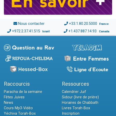
Nous contacter
+33.1.80.20.5000
France
+972.2.37.41.515
+1.437.887.14.93
Israël
Canada
Raccourcis
Ressources
Paracha de la semaine
Calendrier Juif
Fêtes Juives
Sidour (livre de prière)
News
Horaires de Chabbath
Cours Mp3-Vidéo
Livres Torah-Box
Yéchiva Torah-Box
Inscription