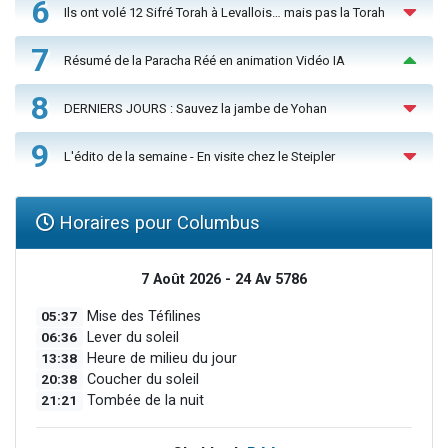
6
Ils ont volé 12 Sifré Torah à Levallois… mais pas la Torah
7
Résumé de la Paracha Réé en animation Vidéo IA
8
DERNIERS JOURS : Sauvez la jambe de Yohan
9
L'édito de la semaine - En visite chez le Steipler
Horaires pour Columbus
7 Août 2026 - 24 Av 5786
05:37
Mise des Téfilines
06:36
Lever du soleil
13:38
Heure de milieu du jour
20:38
Coucher du soleil
21:21
Tombée de la nuit