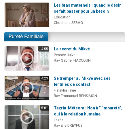
Les bras maternels : quand le désir
se fait passer pour un besoin
Education
Chochana SEBAG
Pureté Familiale
Le secret du Mikvé
14:55
Pensée Juive
Rav Gabriel HACCOUN
Se tremper au Mikvé avec ses
4:23
lentilles de contact
Halakha Time
Rav Emmanuel BENSIMON
Tazria-Métsora : Non à "l'impureté",
5:01
oui à la relation humaine !
Tazria
Rav Elie DREYFUS