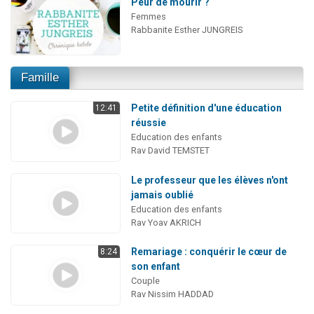
Peur de mourir ?
Femmes
Rabbanite Esther JUNGREIS
Famille
Petite définition d'une éducation
12:41
réussie
Education des enfants
Rav David TEMSTET
Le professeur que les élèves n'ont
jamais oublié
Education des enfants
Rav Yoav AKRICH
Remariage : conquérir le cœur de
8:24
son enfant
Couple
Rav Nissim HADDAD