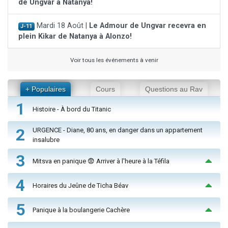
de Ungvar à Natanya!
Mardi 18 Août |
Le Admour de Ungvar recevra en
J-11
plein Kikar de Natanya à Alonzo!
Voir tous les événements à venir
+ Populaires
Cours
Questions au Rav
1
Histoire - À bord du Titanic
2
URGENCE - Diane, 80 ans, en danger dans un appartement
insalubre
3
Mitsva en panique 😨 Arriver à l'heure à la Téfila
4
Horaires du Jeûne de Ticha Béav
5
Panique à la boulangerie Cachère