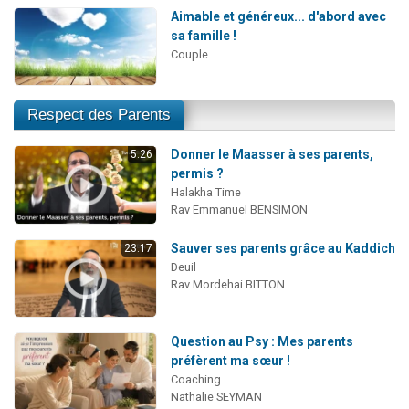
Aimable et généreux... d'abord avec
sa famille !
Couple
Respect des Parents
Donner le Maasser à ses parents,
5:26
permis ?
Halakha Time
Rav Emmanuel BENSIMON
Sauver ses parents grâce au Kaddich
23:17
Deuil
Rav Mordehai BITTON
Question au Psy : Mes parents
préfèrent ma sœur !
Coaching
Nathalie SEYMAN