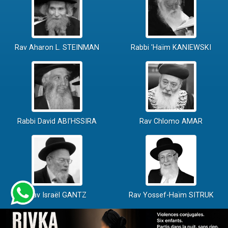
Rav Aharon L. STEINMAN
Rabbi 'Haïm KANIEWSKI
Rabbi David ABI'HSSIRA
Rav Chlomo AMAR
Rav Israël GANTZ
Rav Yossef-Haïm SITRUK