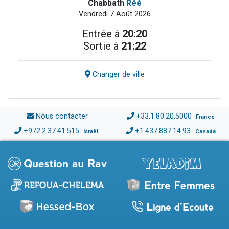
Chabbath
Réé
Vendredi 7 Août 2026
Entrée à
20:20
Sortie à
21:22
Changer de ville
Nous contacter
+33.1.80.20.5000
France
+972.2.37.41.515
+1.437.887.14.93
Israël
Canada