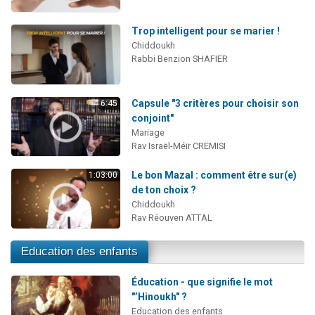
Trop intelligent pour se marier !
Chiddoukh
Rabbi Benzion SHAFIER
Capsule "3 critères pour choisir son
6:45
conjoint"
Mariage
Rav Israël-Méïr CREMISI
Le bon Mazal : comment être sur(e)
1:03:00
de ton choix ?
Chiddoukh
Rav Réouven ATTAL
Education des enfants
Éducation - que signifie le mot
"’Hinoukh" ?
Education des enfants