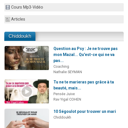
Il reste 49 places pour étudier en groupe sur Zoom
Cours Mp3-Vidéo
12 nouvelles musiques dans Torah-Box Music
Articles
3 personnes viennent de nous rejoindre sur WhatsApp
2 personnes viennent de nous rejoindre sur WhatsApp
Chiddoukh
2 personnes viennent de nous rejoindre sur WhatsApp
Question au Psy : Je ne trouve pas
mon Mazal... Qu'est-ce qui ne va
pas...
Coaching
Nathalie SEYMAN
Tu ne te marieras pas grâce à ta
beauté, mais...
Pensée Juive
Rav Yigal COHEN
10 Ségoulot pour trouver un mari
Chiddoukh