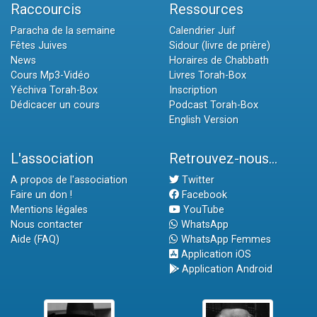
Raccourcis
Ressources
Paracha de la semaine
Calendrier Juif
Fêtes Juives
Sidour (livre de prière)
News
Horaires de Chabbath
Cours Mp3-Vidéo
Livres Torah-Box
Yéchiva Torah-Box
Inscription
Dédicacer un cours
Podcast Torah-Box
English Version
L'association
Retrouvez-nous...
A propos de l'association
Twitter
Faire un don !
Facebook
Mentions légales
YouTube
Nous contacter
WhatsApp
Aide (FAQ)
WhatsApp Femmes
Application iOS
Application Android