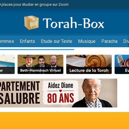
49 places pour étudier en groupe sur Zoom
nes viennent de faire un don pour Diane, 80 ans, dans un appartement insalu
viennent de nous rejoindre sur WhatsApp
viennent de nous rejoindre sur WhatsApp
es viennent de faire un don pour Reloger Rivka, 6 enfants, victime de violences
emmes
Enfants
Etude sur Texte
Musique
Paracha
Di
es viennent de faire un don pour 1 Journée de Vacances Pour les Enfants
 viennent de demander une bénédiction
viennent de nous rejoindre sur WhatsApp
49 places pour étudier en groupe sur Zoom
 donner son Maasser
viennent de nous rejoindre sur WhatsApp
viennent de nous rejoindre sur WhatsApp
de donner son Maasser
es viennent de faire un don pour 5 jours de vacances aux Orphelins
viennent de nous rejoindre sur WhatsApp