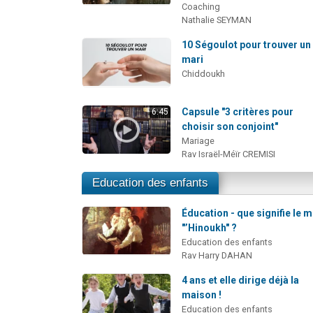
Coaching
Nathalie SEYMAN
10 Ségoulot pour trouver un
mari
Chiddoukh
Capsule "3 critères pour
6:45
choisir son conjoint"
Mariage
Rav Israël-Méïr CREMISI
Education des enfants
Éducation - que signifie le 
"’Hinoukh" ?
Education des enfants
Rav Harry DAHAN
4 ans et elle dirige déjà la
maison !
Education des enfants