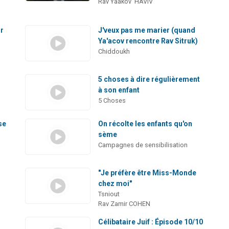
Rav Yaakov 'HAVIV
ur
J'veux pas me marier (quand
Ya'acov rencontre Rav Sitruk)
Chiddoukh
5 choses à dire régulièrement
à son enfant
5 Choses
se
On récolte les enfants qu'on
sème
Campagnes de sensibilisation
s
"Je préfère être Miss-Monde
chez moi"
Tsniout
Rav Zamir COHEN
Célibataire Juif : Épisode 10/10