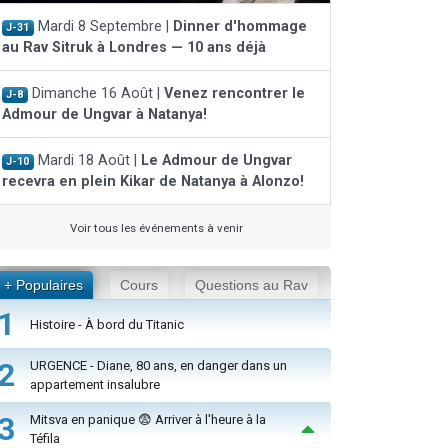
Mardi 8 Septembre |
Dinner d'hommage
J-31
au Rav Sitruk à Londres — 10 ans déjà
Dimanche 16 Août |
Venez rencontrer le
J-8
Admour de Ungvar à Natanya!
Mardi 18 Août |
Le Admour de Ungvar
J-10
recevra en plein Kikar de Natanya à Alonzo!
Voir tous les événements à venir
+ Populaires
Cours
Questions au Rav
1
Histoire - À bord du Titanic
2
URGENCE - Diane, 80 ans, en danger dans un
appartement insalubre
3
Mitsva en panique 😨 Arriver à l'heure à la
Téfila