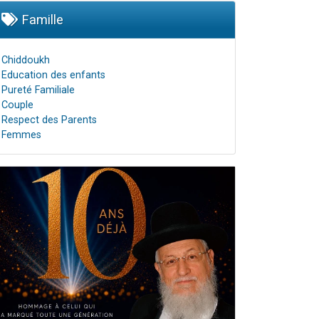
Famille
Chiddoukh
Education des enfants
Pureté Familiale
Couple
Respect des Parents
Femmes