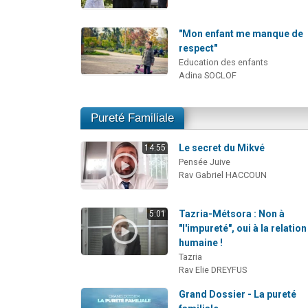
"Mon enfant me manque de
respect"
Education des enfants
Adina SOCLOF
Pureté Familiale
Le secret du Mikvé
14:55
Pensée Juive
Rav Gabriel HACCOUN
Tazria-Métsora : Non à
5:01
"l'impureté", oui à la relation
humaine !
Tazria
Rav Elie DREYFUS
Grand Dossier - La pureté