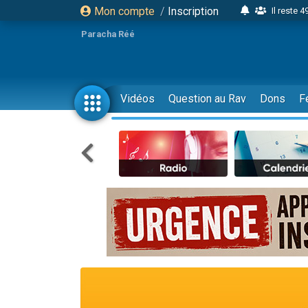
Mon compte
/
Inscription
Il reste 
16 person
Paracha Réé
2 personnes 
6 personnes 
4 personn
Vidéos
Question au Rav
Dons
F
2 personn
17 personnes
4 personnes 
Il reste 
Eva vient de
4 personnes 
3 personnes 
Odaya vient 
3 personn
2 personnes 