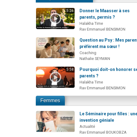
Donner le Maasser à ses
5:26
parents, permis ?
Halakha Time
Rav Emmanuel BENSIMON
Question au Psy : Mes paren
préfèrent ma sœur !
Coaching
Nathalie SEYMAN
Pourquoi doit-on honorer s
5:58
parents ?
Halakha Time
Rav Emmanuel BENSIMON
Femmes
Le Séminaire pour filles : un
invention géniale
Actualité
Rav Emmanuel BOUKOBZA