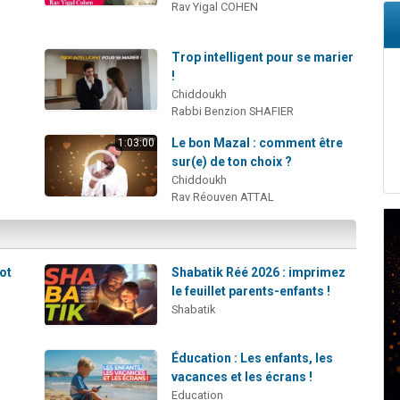
Rav Yigal COHEN
Trop intelligent pour se marier
!
Chiddoukh
Rabbi Benzion SHAFIER
Le bon Mazal : comment être
1:03:00
sur(e) de ton choix ?
Chiddoukh
Rav Réouven ATTAL
mot
Shabatik Réé 2026 : imprimez
le feuillet parents-enfants !
Shabatik
Éducation : Les enfants, les
vacances et les écrans !
Education