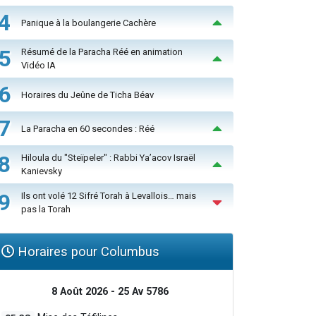
4
Panique à la boulangerie Cachère
5
Résumé de la Paracha Réé en animation
Vidéo IA
6
Horaires du Jeûne de Ticha Béav
7
La Paracha en 60 secondes : Réé
8
Hiloula du "Steïpeler" : Rabbi Ya’acov Israël
Kanievsky
9
Ils ont volé 12 Sifré Torah à Levallois… mais
pas la Torah
Horaires pour Columbus
8 Août 2026 - 25 Av 5786