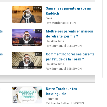
Sauver ses parents grâce au
23:17
Kaddich
Deuil
Rav Mordehai BITTON
ts
Mettre ses parents en maison
5:19
de retraite, permis ?
Halakha Time
Rav Emmanuel BENSIMON
es
Comment honorer ses parents
4:59
par l'étude de la Torah ?
Halakha Time
Rav Emmanuel BENSIMON
e
Notre Torah : un feu
inextinguible
Femmes
Rabbanite Esther JUNGREIS