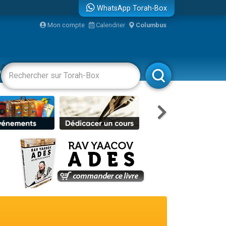
WhatsApp Torah-Box
bre
Mon compte
Calendrier
Columbus
...
vertissements
Livres
Rabbanim