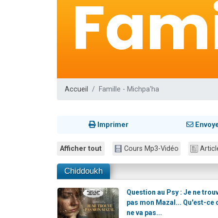
13 personnes
30 perso
Il reste 
12 nouve
29 personnes
Accueil
Famille - Michpa'ha
Imprimer
Envoy
Afficher tout
Cours Mp3-Vidéo
Articl
Chiddoukh
Question au Psy : Je ne trou
pas mon Mazal... Qu'est-ce 
ne va pas...