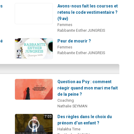
es
Avons-nous fait les courses et
retenu le code vestimentaire ?
(9 av)
Femmes
Rabbanite Esther JUNGREIS
té
Peur de mourir ?
Femmes
Rabbanite Esther JUNGREIS
Question au Psy : comment
réagir quand mon mari me fait
de la peine ?
Coaching
Nathalie SEYMAN
Des règles dans le choix du
7:03
s
prénom d’un enfant ?
Halakha Time