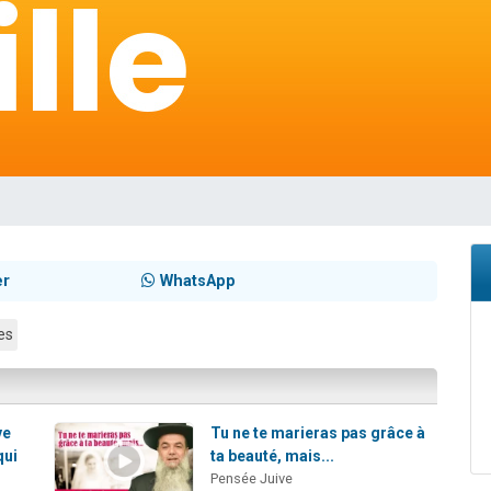
 viennent de demander une bénédiction
nnes viennent de faire un don pour Sauvez la jambe de Yohan
49 places pour étudier en groupe sur Zoom
lles musiques dans Torah-Box Music
 viennent de demander une bénédiction
er
WhatsApp
es
ve
Tu ne te marieras pas grâce à
qui
ta beauté, mais...
Pensée Juive