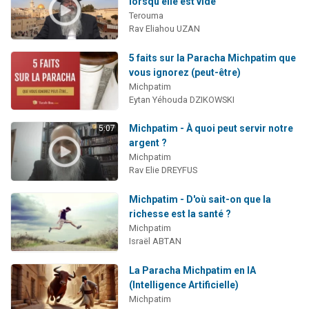
lorsqu'elle est vide
Terouma
Rav Eliahou UZAN
5 faits sur la Paracha Michpatim que
vous ignorez (peut-être)
Michpatim
Eytan Yéhouda DZIKOWSKI
Michpatim - À quoi peut servir notre
5:07
argent ?
Michpatim
Rav Elie DREYFUS
Michpatim - D'où sait-on que la
richesse est la santé ?
Michpatim
Israël ABTAN
La Paracha Michpatim en IA
(Intelligence Artificielle)
Michpatim