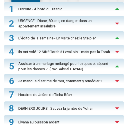
1
Histoire - À bord du Titanic
2
URGENCE - Diane, 80 ans, en danger dans un
appartement insalubre
3
L'édito de la semaine - En visite chez le Steipler
4
Ils ont volé 12 Sifré Torah à Levallois… mais pas la Torah
5
Assister à un mariage mélangé pour le repas et séparé
pour les danses ?! (Rav Gabriel DAYAN)
6
Je manque d'estime de moi, comment y remédier ?
7
Horaires du Jeûne de Ticha Béav
8
DERNIERS JOURS : Sauvez la jambe de Yohan
9
Elyana au buisson ardent