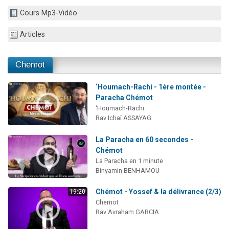
3 personnes viennent de nous rejoindre sur WhatsApp
Cours Mp3-Vidéo
2 nouvelles musiques dans Torah-Box Music
Articles
8 personnes viennent de faire un don pour Tsédaka : pauvres d'Israel
Nouvelle émission radio : Visions de grandeur n°104 : Le Chabbath et le Birkat Hamazone à travers le temps
Chemot
4 personnes viennent de nous rejoindre sur WhatsApp
‘Houmach-Rachi - 1ère montée -
Paracha Chémot
‘Houmach-Rachi
Rav Ichaï ASSAYAG
La Paracha en 60 secondes -
Chémot
La Paracha en 1 minute
Binyamin BENHAMOU
Chémot - Yossef & la délivrance (2/3)
19:20
Chemot
Rav Avraham GARCIA