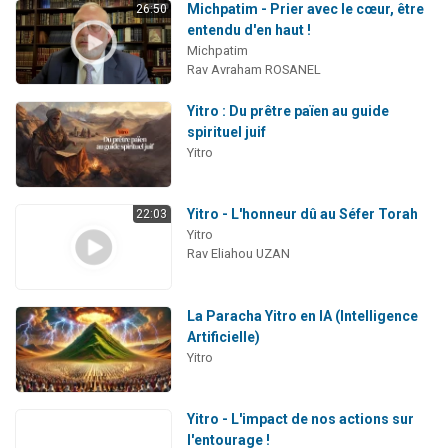
Michpatim - Prier avec le cœur, être
26:50
entendu d'en haut !
Michpatim
Rav Avraham ROSANEL
Yitro : Du prêtre païen au guide
spirituel juif
Yitro
Yitro - L'honneur dû au Séfer Torah
22:03
Yitro
Rav Eliahou UZAN
La Paracha Yitro en IA (Intelligence
Artificielle)
Yitro
Yitro - L'impact de nos actions sur
l'entourage !