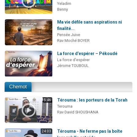
Yeladim
Benny
Ma vie défile sans aspirations ni
finalité...
Pensée Juive
Rav Moché BOYER
La force d’espérer – Pékoudé
La force d'espérer
Jérome TOUBOUL
Chemot
Térouma : les porteurs de la Torah
5:46
Terouma
Rav David SHOUSHANA
Térouma - Ne ferme pas la boîte
24:03