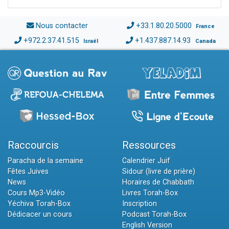
Nous contacter
+33.1.80.20.5000
France
+972.2.37.41.515
+1.437.887.14.93
Israël
Canada
Raccourcis
Ressources
Paracha de la semaine
Calendrier Juif
Fêtes Juives
Sidour (livre de prière)
News
Horaires de Chabbath
Cours Mp3-Vidéo
Livres Torah-Box
Yéchiva Torah-Box
Inscription
Dédicacer un cours
Podcast Torah-Box
English Version