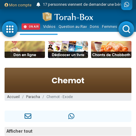
17 personnes viennent de demander une bénédiction
Mon compte
Il reste 49 places pour étudier en groupe sur Zoom
23 personnes viennent de faire un don pour Diane, 80 ans, dans un appartement insalubre
Vidéos
Question au Rav
Dons
Femmes
Enfants
ON AIR
Eva vient de donner son Maasser
4 personnes viennent de nous rejoindre sur WhatsApp
3 personnes viennent de nous rejoindre sur WhatsApp
Odaya vient de donner son Maasser
3 personnes viennent de faire un don pour 5 jours de vacances aux Orphelins
2 personnes viennent de nous rejoindre sur WhatsApp
13 personnes viennent de demander une bénédiction
Il reste 49 places pour étudier en groupe sur Zoom
Accueil
Paracha
Chemot - Exode
30 personnes viennent de faire un don pour Sauvez la jambe de Yohan
12 nouvelles musiques dans Torah-Box Music
3 personnes viennent de nous rejoindre sur WhatsApp
Afficher tout
2 personnes viennent de nous rejoindre sur WhatsApp