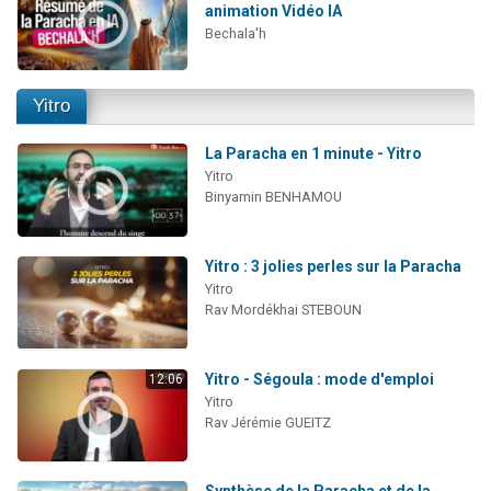
animation Vidéo IA
Bechala'h
Yitro
La Paracha en 1 minute - Yitro
Yitro
Binyamin BENHAMOU
Yitro : 3 jolies perles sur la Paracha
Yitro
Rav Mordékhai STEBOUN
Yitro - Ségoula : mode d'emploi
12:06
Yitro
Rav Jérémie GUEITZ