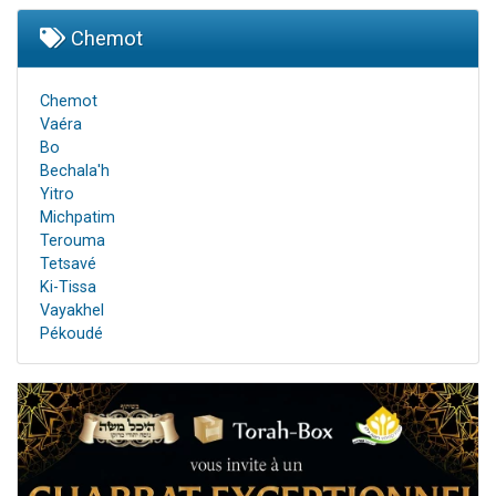
Chemot
Chemot
Vaéra
Bo
Bechala'h
Yitro
Michpatim
Terouma
Tetsavé
Ki-Tissa
Vayakhel
Pékoudé