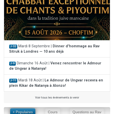
Mardi 8 Septembre |
Dinner d'hommage au Rav
J-32
Sitruk à Londres — 10 ans déjà
Dimanche 16 Août |
Venez rencontrer le Admour
J-9
de Ungvar à Natanya!
Mardi 18 Août |
Le Admour de Ungvar recevra en
J-11
plein Kikar de Natanya à Alonzo!
Voir tous les événements à venir
+ Populaires
Cours
Questions au Rav