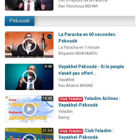
Les 3 Pépites de la Paracha
Rav Yéochoua BEHAR
Pékoudé
La Paracha en 60 secondes :
Pékoudé
La Paracha en 1 minute
Binyamin BENHAMOU
Vayakhel Pékoudé - Si le peuple
6:46
n'avait pas offert...
Vayakhel
Rav Aharon BRAND
Yeladim Airlines :
18:40
Club Yeladim
Vayakhel-Pékoudé
Yeladim
Benny
Club Yeladim :
21:04
Club Yeladim
Vayakhel-Pékoudé