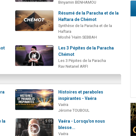
Binyamin BENHAMOU
Résumé de la Paracha et de la
Haftara de Chémot
Synthèse de la Paracha et de la
Haftara
Moshé 'Haïm SEBBAH
mot
Les 3 Pépites de la Paracha
Chémot
Les 3 Pépites de la Paracha
Rav Netanel ARFI
éra
Histoires et paraboles
inspirantes - Vaéra
Vaéra
Jérome TOUBOUL
 la
Vaéra - Lorsqu'on nous
5:05
blesse...
Vaéra