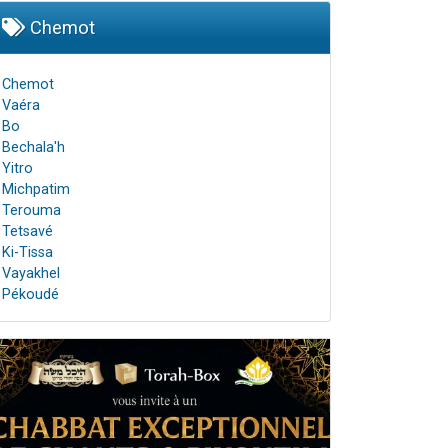
Chemot
Chemot
Vaéra
Bo
Bechala'h
Yitro
Michpatim
Terouma
Tetsavé
Ki-Tissa
Vayakhel
Pékoudé