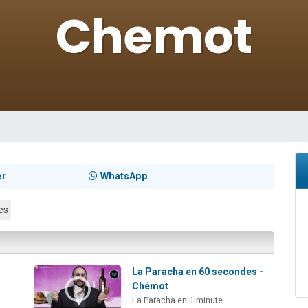
sion radio : Visions de grandeur n°104 : Le Chabbath et le Birkat Hamazone à 
 viennent de demander une bénédiction
de donner son Maasser
49 places pour étudier en groupe sur Zoom
 donner son Maasser
er
WhatsApp
es
La Paracha en 60 secondes -
Chémot
La Paracha en 1 minute