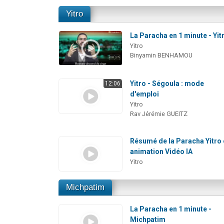
Yitro
La Paracha en 1 minute - Yit
Yitro
Binyamin BENHAMOU
Yitro - Ségoula : mode
12:06
d'emploi
Yitro
Rav Jérémie GUEITZ
Résumé de la Paracha Yitro
animation Vidéo IA
Yitro
Michpatim
La Paracha en 1 minute -
Michpatim