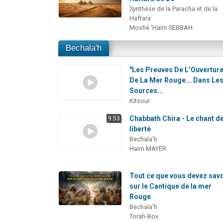
Synthèse de la Paracha et de la
Haftara
Moshé 'Haïm SEBBAH
Bechala'h
"Les Preuves De L’Ouvertur
De La Mer Rouge... Dans Le
Sources...
Kitsour
Chabbath Chira - Le chant de
9:53
liberté
Bechala'h
Haim MAYER
Tout ce que vous devez savo
sur le Cantique de la mer
Rouge
Bechala'h
Torah-Box