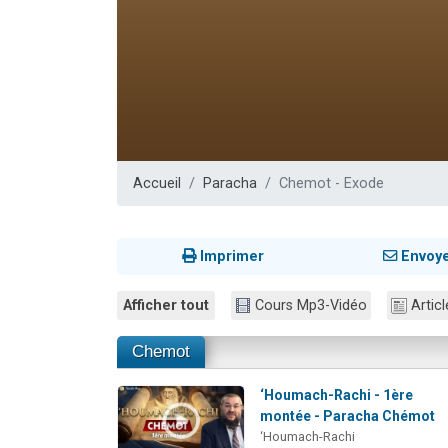
Nouvelle émis
61 personnes
Ariel vient 
Il reste 
Eva vient de
Accueil
Paracha
Chemot - Exode
Imprimer
Envoy
Afficher tout
Cours Mp3-Vidéo
Articl
Chemot
‘Houmach-Rachi - 1ère
montée - Paracha Chémot
‘Houmach-Rachi