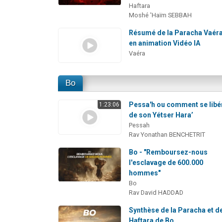
Haftara
Moshé 'Haïm SEBBAH
Résumé de la Paracha Vaér
en animation Vidéo IA
Vaéra
Bo
Pessa'h ou comment se libé
1:23:06
de son Yétser Hara’
Pessah
Rav Yonathan BENCHETRIT
Bo - "Remboursez-nous
l'esclavage de 600.000
hommes"
Bo
Rav David HADDAD
Synthèse de la Paracha et de
Haftara de Bo