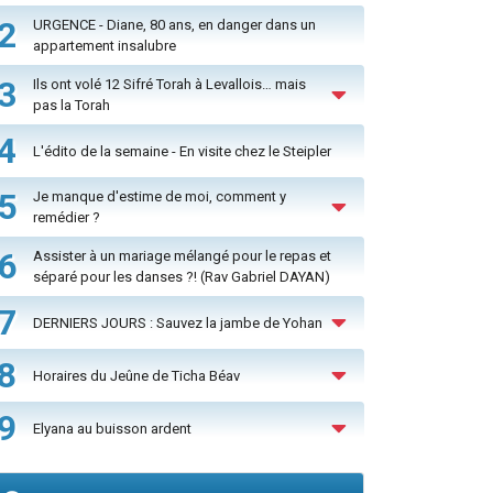
2
URGENCE - Diane, 80 ans, en danger dans un
appartement insalubre
3
Ils ont volé 12 Sifré Torah à Levallois… mais
pas la Torah
4
L'édito de la semaine - En visite chez le Steipler
5
Je manque d'estime de moi, comment y
remédier ?
6
Assister à un mariage mélangé pour le repas et
séparé pour les danses ?! (Rav Gabriel DAYAN)
7
DERNIERS JOURS : Sauvez la jambe de Yohan
8
Horaires du Jeûne de Ticha Béav
9
Elyana au buisson ardent