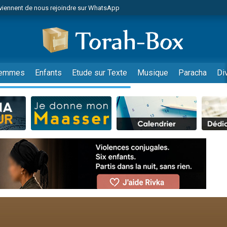
viennent de nous rejoindre sur WhatsApp
viennent de nous rejoindre sur WhatsApp
de donner son Maasser
es viennent de faire un don pour 5 jours de vacances aux Orphelins
es viennent de faire un don pour Diane, 80 ans, dans un appartement insalub
emmes
Enfants
Etude sur Texte
Musique
Paracha
Di
 viennent de demander une bénédiction
viennent de nous rejoindre sur WhatsApp
nnes viennent de faire un don pour Sauvez la jambe de Yohan
49 places pour étudier en groupe sur Zoom
lles musiques dans Torah-Box Music
viennent de nous rejoindre sur WhatsApp
viennent de nous rejoindre sur WhatsApp
viennent de nous rejoindre sur WhatsApp
les musiques dans Torah-Box Music
es viennent de faire un don pour Tsédaka : pauvres d'Israel