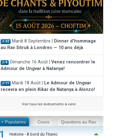
Mardi 8 Septembre |
Dinner d'hommage
J-32
au Rav Sitruk à Londres — 10 ans déjà
Dimanche 16 Août |
Venez rencontrer le
J-9
Admour de Ungvar à Natanya!
Mardi 18 Août |
Le Admour de Ungvar
J-11
recevra en plein Kikar de Natanya à Alonzo!
Voir tous les événements à venir
+ Populaires
Cours
Questions au Rav
1
Histoire - À bord du Titanic