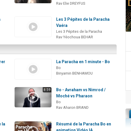
Rav Elie DREYFUS
a
Les 3 Pépites de la Paracha
Vaéra
Les 3 Pépites de la Paracha
Rav Yéochoua BEHAR
rer
La Paracha en 1 minute - Bo
Bo
Binyamin BENHAMOU
Bo - Avraham vs Nimrod /
8:59
Moché vs Pharaon
Bo
Rav Aharon BRAND
 la
Résumé de la Paracha Bo en
animation Vidéo IA