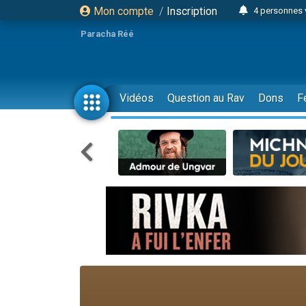
Mon compte
/
Inscription
4 personnes 
3 personnes 
Paracha Réé
Odaya vient 
3 personn
3 personn
Vidéos
Question au Rav
Dons
F
13 personnes
2 personnes 
30 perso
Il reste 
12 nouve
3 personnes 
2 personnes 
3 personnes 
2 nouvel
8 personn