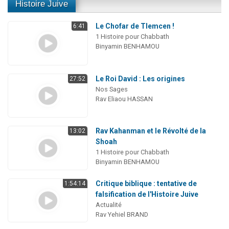
Histoire Juive
Le Chofar de Tlemcen !
6:41
1 Histoire pour Chabbath
Binyamin BENHAMOU
Le Roi David : Les origines
27:52
Nos Sages
Rav Eliaou HASSAN
Rav Kahanman et le Révolté de la
13:02
Shoah
1 Histoire pour Chabbath
Binyamin BENHAMOU
Critique biblique : tentative de
1:54:14
falsification de l'Histoire Juive
Actualité
Rav Yehiel BRAND