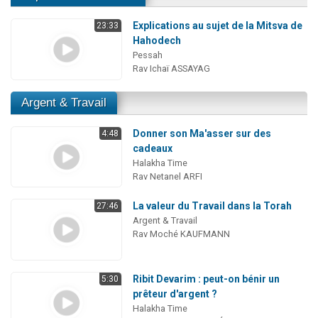
Explications au sujet de la Mitsva de
23:33
Hahodech
Pessah
Rav Ichaï ASSAYAG
Argent & Travail
Donner son Ma'asser sur des
4:48
cadeaux
Halakha Time
Rav Netanel ARFI
La valeur du Travail dans la Torah
27:46
Argent & Travail
Rav Moché KAUFMANN
Ribit Devarim : peut-on bénir un
5:30
prêteur d'argent ?
Halakha Time