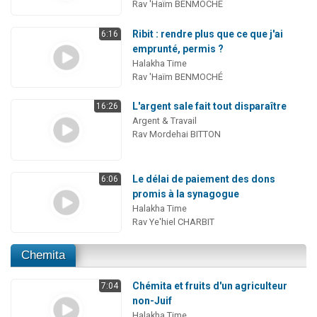
Rav 'Haïm BENMOCHÉ
Ribit : rendre plus que ce que j'ai
6:16
emprunté, permis ?
Halakha Time
Rav 'Haïm BENMOCHÉ
L'argent sale fait tout disparaître
16:26
Argent & Travail
Rav Mordehai BITTON
Le délai de paiement des dons
6:06
promis à la synagogue
Halakha Time
Rav Ye'hiel CHARBIT
Chemita
Chémita et fruits d'un agriculteur
7:04
non-Juif
Halakha Time