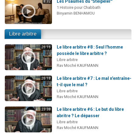
Les Psaumes du "Steipeler"
8:32
1 Histoire pour Chabbath
Binyamin BENHAMOU
Libre arbitre
Le libre arbitre #8 : Seul l'homme
26:16
possède le libre arbitre ?
Libre arbitre
Rav Moché KAUFMANN
Le libre arbitre #7 : Le mal n'entraîne-
26:18
t-il que le mal ?
Libre arbitre
Rav Moché KAUFMANN
Le libre arbitre #6 : Le but du libre
23:38
abritre ? Le dépasser
Libre arbitre
Rav Moché KAUFMANN