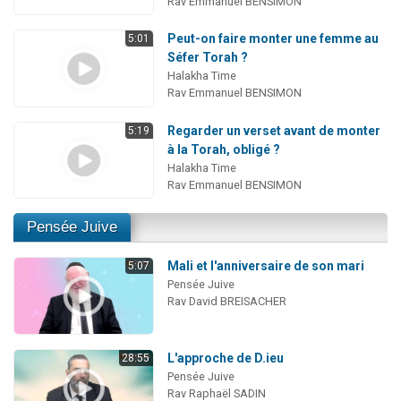
Rav Emmanuel BENSIMON
Peut-on faire monter une femme au
5:01
Séfer Torah ?
Halakha Time
Rav Emmanuel BENSIMON
Regarder un verset avant de monter
5:19
à la Torah, obligé ?
Halakha Time
Rav Emmanuel BENSIMON
Pensée Juive
Mali et l'anniversaire de son mari
5:07
Pensée Juive
Rav David BREISACHER
L'approche de D.ieu
28:55
Pensée Juive
Rav Raphaël SADIN