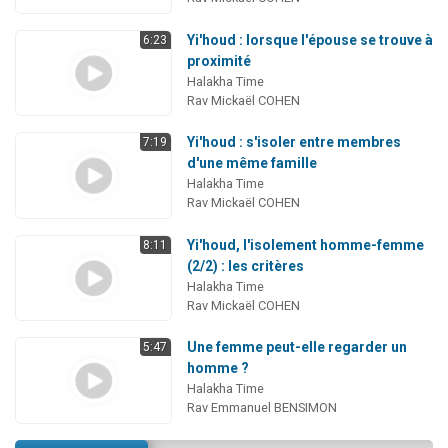
Yi'houd : lorsque l'épouse se trouve à
6:23
proximité
Halakha Time
Rav Mickaël COHEN
Yi'houd : s'isoler entre membres
7:19
d'une même famille
Halakha Time
Rav Mickaël COHEN
Yi'houd, l'isolement homme-femme
8:11
(2/2) : les critères
Halakha Time
Rav Mickaël COHEN
Une femme peut-elle regarder un
5:47
homme ?
Halakha Time
Rav Emmanuel BENSIMON