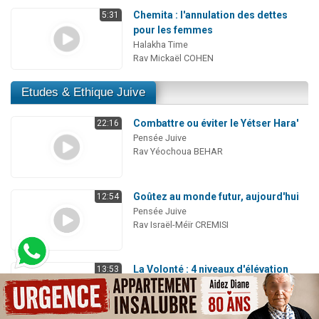
Chemita : l'annulation des dettes
5:31
pour les femmes
Halakha Time
Rav Mickaël COHEN
Etudes & Ethique Juive
Combattre ou éviter le Yétser Hara'
22:16
Pensée Juive
Rav Yéochoua BEHAR
Goûtez au monde futur, aujourd'hui
12:54
Pensée Juive
Rav Israël-Méïr CREMISI
La Volonté : 4 niveaux d'élévation
13:53
Pensée Juive
Rav Raphaël SADIN