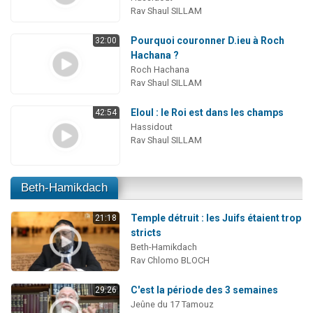
Rav Shaul SILLAM
Pourquoi couronner D.ieu à Roch
32:00
Hachana ?
Roch Hachana
Rav Shaul SILLAM
Eloul : le Roi est dans les champs
42:54
Hassidout
Rav Shaul SILLAM
Beth-Hamikdach
Temple détruit : les Juifs étaient trop
21:18
stricts
Beth-Hamikdach
Rav Chlomo BLOCH
C'est la période des 3 semaines
29:26
Jeûne du 17 Tamouz