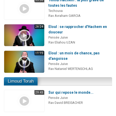
'Hiloul Hachem : la plus grave de
53:36
toutes les fautes
Techouva
Rav Avraham GARCIA
Eloul : se rapprocher d'Hachem en
26:24
douceur
Pensée Juive
Rav Eliahou UZAN
Eloul : un mois de chance, pas
11:15
d'angoisse
Pensée Juive
Rav Nataniel WERTENSCHLAG
Limoud Torah
Sur qui repose le monde...
29:43
Pensée Juive
Rav David BREISACHER