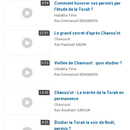
Comment honorer ses parents par
4:59
l'étude de la Torah ?
Halakha Time
Rav Emmanuel BENSIMON
Le grand secret d'après Chavou’ot
22:01
Chavouot
Rav Raphaël SADIN
Veillée de Chavouot : quoi étudier ?
6:53
Halakha Time
Rav Emmanuel BENSIMON
Chavou’ot - Le mérite de la Torah en
14:43
permanence
Chavouot
Rav Avraham GARCIA
Étudier la Torah le soir de Noël,
4:55
permis ?