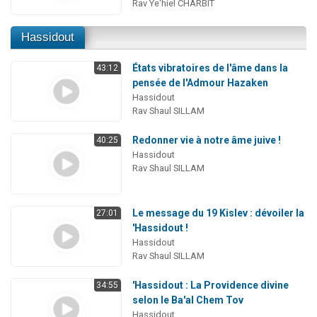
Rav Ye'hiel CHARBIT
Hassidout
États vibratoires de l'âme dans la
43:12
pensée de l'Admour Hazaken
Hassidout
Rav Shaul SILLAM
Redonner vie à notre âme juive !
40:25
Hassidout
Rav Shaul SILLAM
Le message du 19 Kislev : dévoiler la
27:01
'Hassidout !
Hassidout
Rav Shaul SILLAM
'Hassidout : La Providence divine
34:55
selon le Ba'al Chem Tov
Hassidout