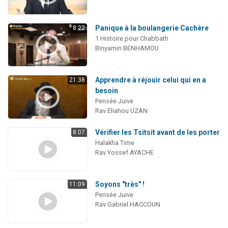
Panique à la boulangerie Cachère
8:22
1 Histoire pour Chabbath
Binyamin BENHAMOU
Apprendre à réjouir celui qui en a
21:38
besoin
Pensée Juive
Rav Eliahou UZAN
Vérifier les Tsitsit avant de les porter
8:07
Halakha Time
Rav Yossef AYACHE
Soyons "très" !
11:09
Pensée Juive
Rav Gabriel HACCOUN