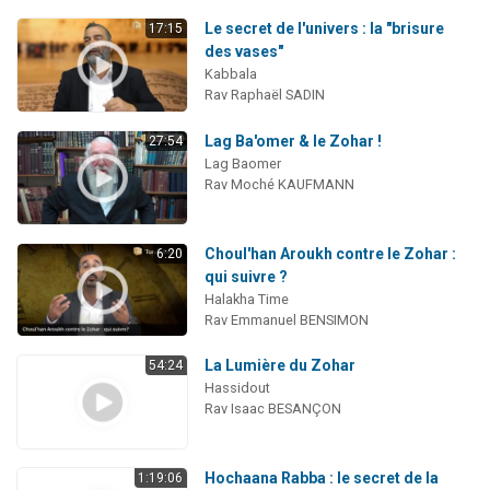
Le secret de l'univers : la "brisure
17:15
des vases"
Kabbala
Rav Raphaël SADIN
Lag Ba'omer & le Zohar !
27:54
Lag Baomer
Rav Moché KAUFMANN
Choul'han Aroukh contre le Zohar :
6:20
qui suivre ?
Halakha Time
Rav Emmanuel BENSIMON
La Lumière du Zohar
54:24
Hassidout
Rav Isaac BESANÇON
Hochaana Rabba : le secret de la
1:19:06