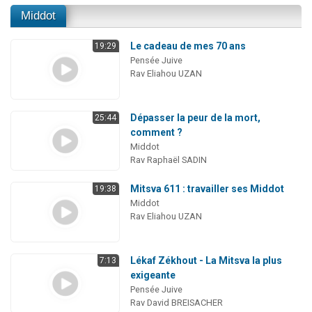
Middot
Le cadeau de mes 70 ans
19:29
Pensée Juive
Rav Eliahou UZAN
Dépasser la peur de la mort,
25:44
comment ?
Middot
Rav Raphaël SADIN
Mitsva 611 : travailler ses Middot
19:38
Middot
Rav Eliahou UZAN
Lékaf Zékhout - La Mitsva la plus
7:13
exigeante
Pensée Juive
Rav David BREISACHER