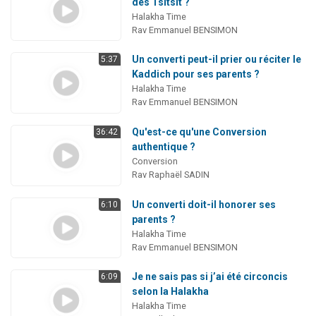
des Tsitsit ?
Halakha Time
Rav Emmanuel BENSIMON
Un converti peut-il prier ou réciter le
5:37
Kaddich pour ses parents ?
Halakha Time
Rav Emmanuel BENSIMON
Qu'est-ce qu'une Conversion
36:42
authentique ?
Conversion
Rav Raphaël SADIN
Un converti doit-il honorer ses
6:10
parents ?
Halakha Time
Rav Emmanuel BENSIMON
Je ne sais pas si j’ai été circoncis
6:09
selon la Halakha
Halakha Time