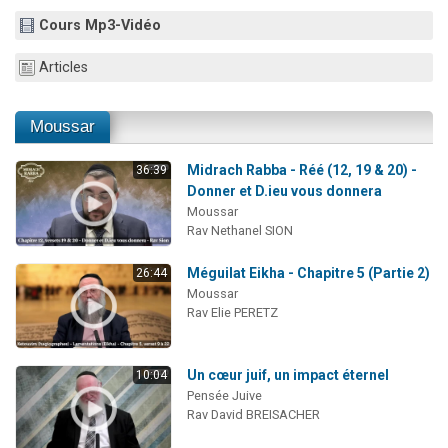
17 personnes viennent de demander une bénédiction
Cours Mp3-Vidéo
4 personnes viennent de nous rejoindre sur WhatsApp
Articles
Il reste 49 places pour étudier en groupe sur Zoom
2 personnes viennent de nous rejoindre sur WhatsApp
Moussar
2 personnes viennent de nous rejoindre sur WhatsApp
Midrach Rabba - Réé (12, 19 & 20) -
36:39
Donner et D.ieu vous donnera
Moussar
Rav Nethanel SION
Méguilat Eikha - Chapitre 5 (Partie 2)
26:44
Moussar
Rav Elie PERETZ
Un cœur juif, un impact éternel
10:04
Pensée Juive
Rav David BREISACHER