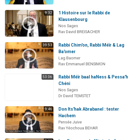
1 Histoire sur le Rabbi de
9:32
Klausenbourg
Nos Sages
Rav David BREISACHER
Rabbi Chim'on, Rabbi Méïr & Lag
39:53
Ba'omer
Lag Baomer
Rav Emmanuel BENSIMON
Rabbi Méïr baal haNess & Pessa'h
53:06
Chéni
Nos Sages
Dr David TEMSTET
Don Its'hak Abrabanel : tester
9:46
Hachem
Pensée Juive
Rav Yéochoua BEHAR