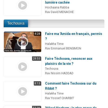
lumière cachée
Hochaana Rabba
Rav David MENACHE
Techouva
Faire ma 'Amida en français, permis
4:28
?
Halakha Time
Rav Emmanuel BENSIMON
Faire Téchouva, renoncer aux
28:53
plaisirs de la vie ?
Techouva
Rav Nissim HADDAD
Comment faire Techouva sur du
8:13
Ribbit ?
Halakha Time
Rav Yossef CHARBIT