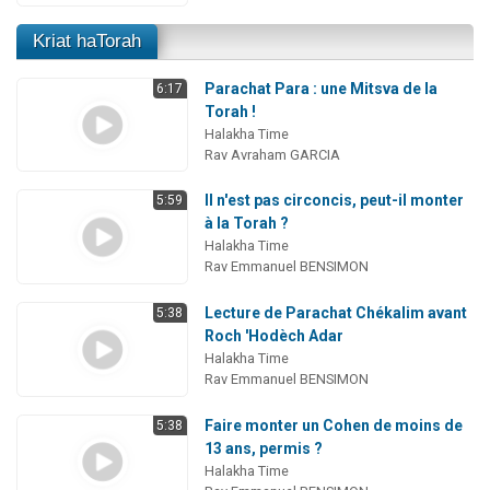
Kriat haTorah
Parachat Para : une Mitsva de la
6:17
Torah !
Halakha Time
Rav Avraham GARCIA
Il n'est pas circoncis, peut-il monter
5:59
à la Torah ?
Halakha Time
Rav Emmanuel BENSIMON
Lecture de Parachat Chékalim avant
5:38
Roch 'Hodèch Adar
Halakha Time
Rav Emmanuel BENSIMON
Faire monter un Cohen de moins de
5:38
13 ans, permis ?
Halakha Time