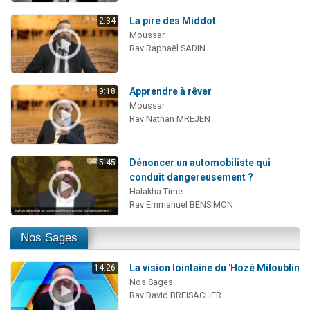
La pire des Middot
2:34
Moussar
Rav Raphaël SADIN
Apprendre à rêver
9:18
Moussar
Rav Nathan MREJEN
Dénoncer un automobiliste qui
5:45
conduit dangereusement ?
Halakha Time
Rav Emmanuel BENSIMON
Nos Sages
La vision lointaine du 'Hozé Miloublin
14:26
Nos Sages
Rav David BREISACHER