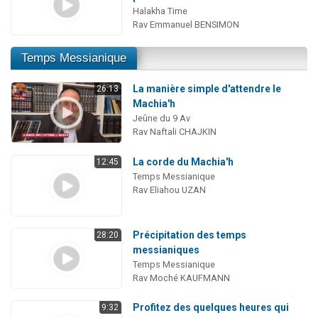
Halakha Time
Rav Emmanuel BENSIMON
Temps Messianique
La manière simple d'attendre le
26:13
Machia'h
Jeûne du 9 Av
Rav Naftali CHAJKIN
La corde du Machia'h
12:45
Temps Messianique
Rav Eliahou UZAN
Précipitation des temps
28:20
messianiques
Temps Messianique
Rav Moché KAUFMANN
Profitez des quelques heures qui
9:32