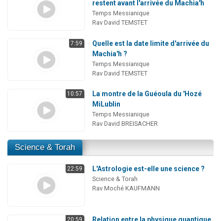
restent avant l'arrivée du Machia'h
Temps Messianique
Rav David TEMSTET
Quelle est la date limite d'arrivée du
7:59
Machia'h ?
Temps Messianique
Rav David TEMSTET
La montre de la Guéoula du 'Hozé
10:57
MiLublin
Temps Messianique
Rav David BREISACHER
Science & Torah
L'Astrologie est-elle une science ?
22:59
Science & Torah
Rav Moché KAUFMANN
Relation entre la physique quantique
20:59