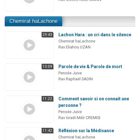
Chemirat haLachone
Lachon Hara : un cri dans le silence
29:43
Chemirat haLachone
Rav Eliahou UZAN
Parole de vie & Parole de mort
13:09
Pensée Juive
Rav Raphaël SADIN
Comment savoir si on connait une
11:22
personne ?
Pensée Juive
Rav Israël-Méïr CREMISI
Réfléxion sur la Médisance
11:42
Chemirat haLachone