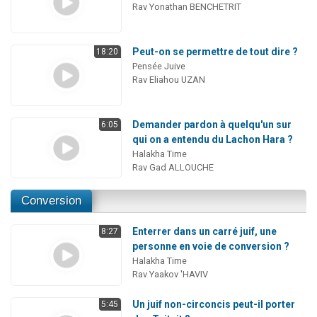
Rav Yonathan BENCHETRIT
Peut-on se permettre de tout dire ?
18:20
Pensée Juive
Rav Eliahou UZAN
Demander pardon à quelqu'un sur
6:05
qui on a entendu du Lachon Hara ?
Halakha Time
Rav Gad ALLOUCHE
Conversion
Enterrer dans un carré juif, une
8:27
personne en voie de conversion ?
Halakha Time
Rav Yaakov 'HAVIV
Un juif non-circoncis peut-il porter
5:45