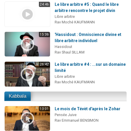
Le libre arbitre #5 : Quand le libre
24:46
arbitre rencontre le projet divin
Libre arbitre
Rav Moché KAUFMANN
'Hassidout : Omniscience divine et
15:36
libre arbitre individuel
Hassidout
Rav Shaul SILLAM
Le libre arbitre #4 : ...sur un domaine
26:42
limité
Libre arbitre
Rav Moché KAUFMANN
Kabbala
Le mois de Tévèt d'après le Zohar
13:01
Pensée Juive
Rav Emmanuel BENSIMON