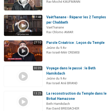
Rav Moché KAUFMANN
Vaèt'hanane - Réparer les 2 Temples
7:48
par Chabbath
Vaet'hanane
Rav Chlomo AMAR
Parole Créatrice : Leçon du Temple
27:10
Jeûne du 9 Av
Rav Israël-Méïr CREMISI
Voyage dans le passé : le Beth
30:09
Hamikdach
Jeûne du 9 Av
Rav Israël Arié BRAND
La reconstruction du Temple dans le
13:25
Birkat Hamazone
Beth-Hamikdach
Rav David BREISACHER