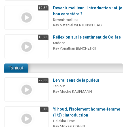
Devenir meilleur - Introduction : ai-je
12:52
bon caractère ?
Devenir meilleur
Rav Nataniel WERTENSCHLAG
Réflexion sur le sentiment de Colère
13:26
Middot
Rav Yonathan BENCHETRIT
Tsniout
Le vrai sens de la pudeur
29:08
Tsniout
Rav Moché KAUFMANN
Yi'houd, l'isolement homme-femme
8:18
(1/2) : introduction
Halakha Time
Rav Mickaël COHEN