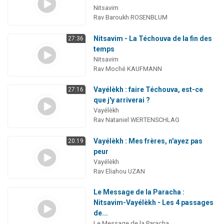
Nitsavim
Rav Baroukh ROSENBLUM
Nitsavim - La Téchouva de la fin des
27:36
temps
Nitsavim
Rav Moché KAUFMANN
Vayélèkh : faire Téchouva, est-ce
27:16
que j'y arriverai ?
Vayélèkh
Rav Nataniel WERTENSCHLAG
Vayélèkh : Mes frères, n'ayez pas
20:19
peur
Vayélèkh
Rav Eliahou UZAN
Le Message de la Paracha :
Nitsavim-Vayélèkh - Les 4 passages
de...
Le Message de la Paracha