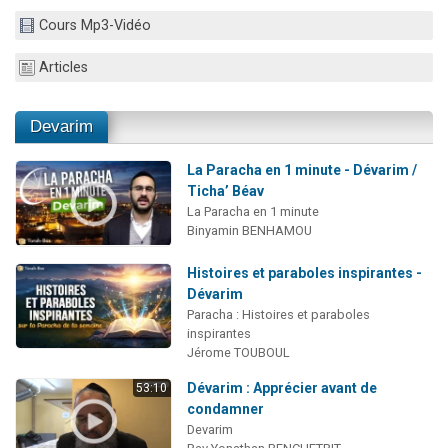
3 personnes viennent de nous rejoindre sur WhatsApp
Cours Mp3-Vidéo
11 personnes viennent de demander une bénédiction
Articles
Il reste 49 places pour étudier en groupe sur Zoom
3 personnes viennent de faire un don pour Diane, 80 ans, dans un appartement insalubre
Devarim
5 personnes viennent de faire un don pour Reloger Rivka, 6 enfants, victime de violences...
La Paracha en 1 minute - Dévarim /
Ticha’ Béav
La Paracha en 1 minute
Binyamin BENHAMOU
Histoires et paraboles inspirantes -
Dévarim
Paracha : Histoires et paraboles
inspirantes
Jérome TOUBOUL
Dévarim : Apprécier avant de
53:10
condamner
Devarim