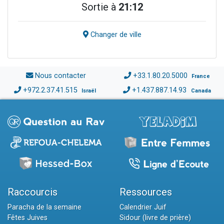
Sortie à
21:12
Changer de ville
Nous contacter
+33.1.80.20.5000
France
+972.2.37.41.515
+1.437.887.14.93
Israël
Canada
Raccourcis
Ressources
Paracha de la semaine
Calendrier Juif
Fêtes Juives
Sidour (livre de prière)