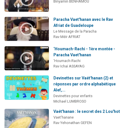
Binyamin BENHAMOU
Paracha Vaet'hanan avec le Rav
Afriat de Guadeloupe
Le Message de la Paracha
Rav Méïr AFRIAT
‘Houmach-Rachi - 1ère montée -
Paracha Vaet'hanan
‘Houmach-Rachi
Rav Ichaï ASSAYAG
Devinettes sur Vaét'hanan (2) et
réponses par ordre alphabétique
Alef,...
Devinettes pour enfants
Michael LUMBROSO
Vaét'hanan : le secret des 2 Lou'hot
Vaet'hanane
Rav Yehonathan GEFEN