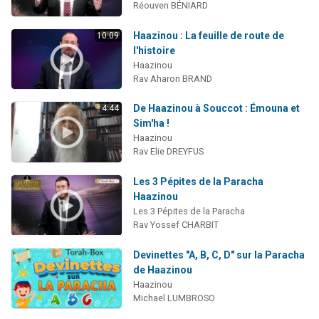
Réouven BÉNIARD
Haazinou : La feuille de route de
10:09
l'histoire
Haazinou
Rav Aharon BRAND
De Haazinou à Souccot : Émouna et
4:44
Sim'ha !
Haazinou
Rav Elie DREYFUS
Les 3 Pépites de la Paracha
Haazinou
Les 3 Pépites de la Paracha
Rav Yossef CHARBIT
Devinettes "A, B, C, D" sur la Paracha
de Haazinou
Haazinou
Michael LUMBROSO