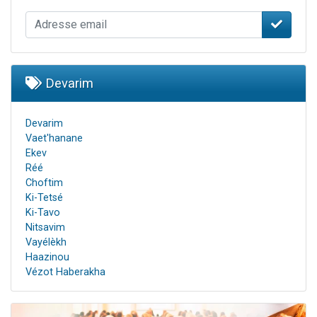
Devarim
Devarim
Vaet'hanane
Ekev
Réé
Choftim
Ki-Tetsé
Ki-Tavo
Nitsavim
Vayélèkh
Haazinou
Vézot Haberakha