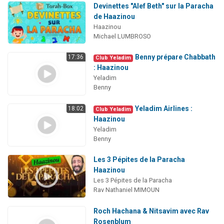
Devinettes "Alef Beth" sur la Paracha
de Haazinou
Haazinou
Michael LUMBROSO
Benny prépare Chabbath
17:36
Club Yeladim
: Haazinou
Yeladim
Benny
Yeladim Airlines :
18:02
Club Yeladim
Haazinou
Yeladim
Benny
Les 3 Pépites de la Paracha
Haazinou
Les 3 Pépites de la Paracha
Rav Nathaniel MIMOUN
Roch Hachana & Nitsavim avec Rav
Rosenblum