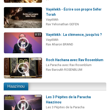
Vayélekh - Écrire son propre Séfer
Torah
Vayélèkh
Rav Yehonathan GEFEN
Vayélèkh : La clémence, jusqu'où ?
8:33
Vayélèkh
Rav Aharon BRAND
Roch Hachana avec Rav Rosenblum
La Paracha avec Rav Rosenblum
Rav Baroukh ROSENBLUM
Haazinou
Les 3 Pépites de la Paracha
Haazinou
Les 3 Pépites de la Paracha