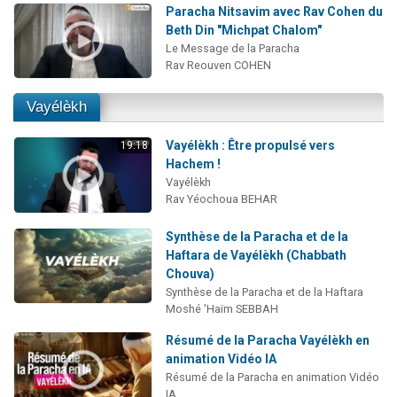
Paracha Nitsavim avec Rav Cohen du
Beth Din "Michpat Chalom"
Le Message de la Paracha
Rav Reouven COHEN
Vayélèkh
Vayélèkh : Être propulsé vers
19:18
Hachem !
Vayélèkh
Rav Yéochoua BEHAR
Synthèse de la Paracha et de la
Haftara de Vayélèkh (Chabbath
Chouva)
Synthèse de la Paracha et de la Haftara
Moshé 'Haïm SEBBAH
Résumé de la Paracha Vayélèkh en
animation Vidéo IA
Résumé de la Paracha en animation Vidéo
IA