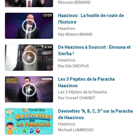
Réouven BÉNIARD
Haazinou : La feuille de route de
10:09
l'histoire
Haazinou
Rav Aharon BRAND
De Haazinou à Souccot : Émouna et
4:44
Sim'ha !
Haazinou
Rav Elie DREYFUS
Les 3 Pépites de la Paracha
Haazinou
Les 3 Pépites de la Paracha
Rav Yossef CHARBIT
Devinettes "A, B, C, D" sur la Paracha
de Haazinou
Haazinou
Michael LUMBROSO