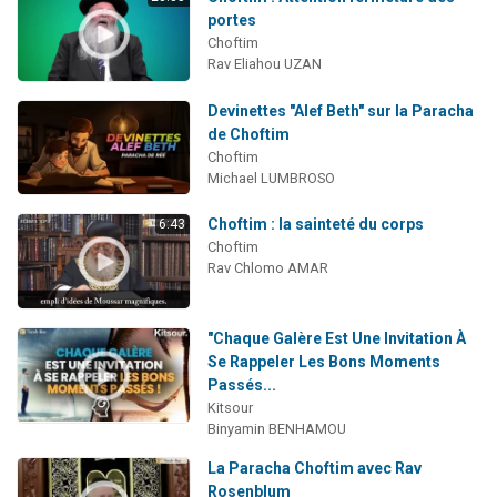
portes
Choftim
Rav Eliahou UZAN
Devinettes "Alef Beth" sur la Paracha
de Choftim
Choftim
Michael LUMBROSO
Choftim : la sainteté du corps
6:43
Choftim
Rav Chlomo AMAR
"Chaque Galère Est Une Invitation À
Se Rappeler Les Bons Moments
Passés...
Kitsour
Binyamin BENHAMOU
La Paracha Choftim avec Rav
Rosenblum