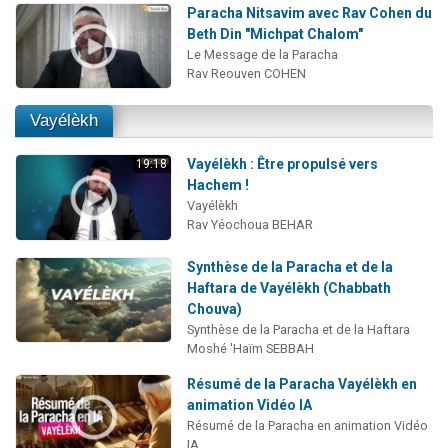
Paracha Nitsavim avec Rav Cohen du
Beth Din "Michpat Chalom"
Le Message de la Paracha
Rav Reouven COHEN
Vayélèkh
Vayélèkh : Être propulsé vers
19:18
Hachem !
Vayélèkh
Rav Yéochoua BEHAR
Synthèse de la Paracha et de la
Haftara de Vayélèkh (Chabbath
Chouva)
Synthèse de la Paracha et de la Haftara
Moshé 'Haïm SEBBAH
Résumé de la Paracha Vayélèkh en
animation Vidéo IA
Résumé de la Paracha en animation Vidéo
IA