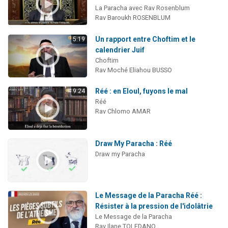
La Paracha avec Rav Rosenblum
Rav Baroukh ROSENBLUM
Un rapport entre Choftim et le
5:19
calendrier Juif
Choftim
Rav Moché Eliahou BUSSO
Réé : en Eloul, fuyons le mal
9:24
Réé
Rav Chlomo AMAR
Draw My Paracha : Réé
Draw my Paracha
Le Message de la Paracha Réé :
Résister à la pression de l'idolâtrie
Le Message de la Paracha
Rav Ilane TOLEDANO