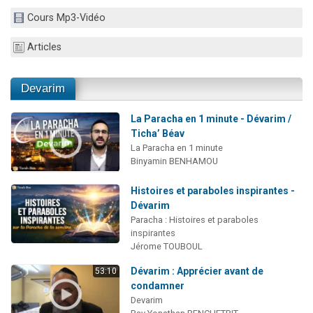
Il reste 49 places pour étudier en groupe sur Zoom
Cours Mp3-Vidéo
12 nouvelles musiques dans Torah-Box Music
Articles
3 personnes viennent de nous rejoindre sur WhatsApp
2 personnes viennent de nous rejoindre sur WhatsApp
Devarim
2 personnes viennent de nous rejoindre sur WhatsApp
La Paracha en 1 minute - Dévarim /
Ticha’ Béav
La Paracha en 1 minute
Binyamin BENHAMOU
Histoires et paraboles inspirantes -
Dévarim
Paracha : Histoires et paraboles
inspirantes
Jérome TOUBOUL
Dévarim : Apprécier avant de
53:10
condamner
Devarim