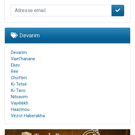
Devarim
Devarim
Vaet'hanane
Ekev
Réé
Choftim
Ki-Tetsé
Ki-Tavo
Nitsavim
Vayélèkh
Haazinou
Vézot Haberakha