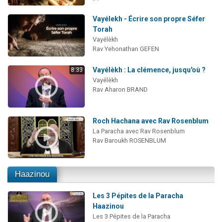
Vayélekh - Écrire son propre Séfer
Torah
Vayélèkh
Rav Yehonathan GEFEN
Vayélèkh : La clémence, jusqu'où ?
8:33
Vayélèkh
Rav Aharon BRAND
Roch Hachana avec Rav Rosenblum
La Paracha avec Rav Rosenblum
Rav Baroukh ROSENBLUM
Haazinou
Les 3 Pépites de la Paracha
Haazinou
Les 3 Pépites de la Paracha