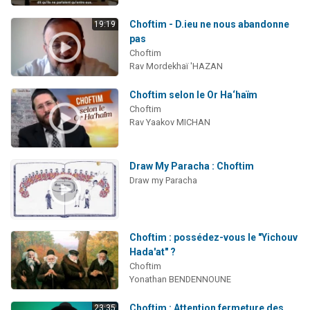
Choftim - D.ieu ne nous abandonne
19:19
pas
Choftim
Rav Mordekhaï 'HAZAN
Choftim selon le Or Ha‘haïm
Choftim
Rav Yaakov MICHAN
Draw My Paracha : Choftim
Draw my Paracha
Choftim : possédez-vous le "Yichouv
Hada'at" ?
Choftim
Yonathan BENDENNOUNE
Choftim : Attention fermeture des
23:35