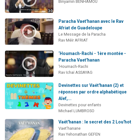
Binyamin BENHAMOU
Paracha Vaet'hanan avec le Rav
Afriat de Guadeloupe
Le Message de la Paracha
Rav Méïr AFRIAT
‘Houmach-Rachi - 1ère montée -
Paracha Vaet'hanan
‘Houmach-Rachi
Rav Ichaï ASSAYAG
Devinettes sur Vaét'hanan (2) et
réponses par ordre alphabétique
Alef,...
Devinettes pour enfants
Michael LUMBROSO
Vaét'hanan : le secret des 2 Lou'hot
Vaet'hanane
Rav Yehonathan GEFEN