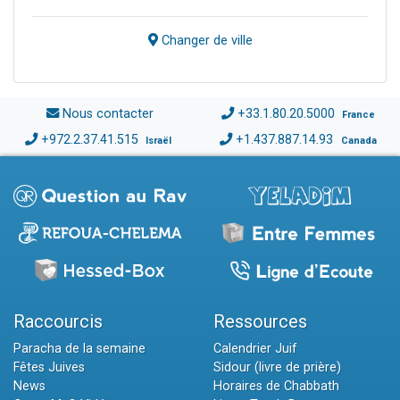
Changer de ville
Nous contacter
+33.1.80.20.5000
France
+972.2.37.41.515
+1.437.887.14.93
Israël
Canada
Raccourcis
Ressources
Paracha de la semaine
Calendrier Juif
Fêtes Juives
Sidour (livre de prière)
News
Horaires de Chabbath