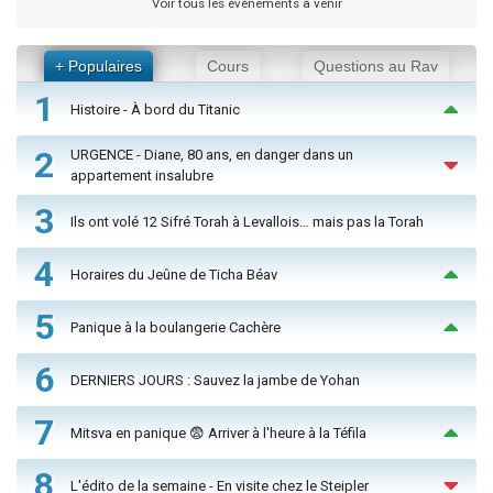
Voir tous les événements à venir
+ Populaires
Cours
Questions au Rav
1
Histoire - À bord du Titanic
2
URGENCE - Diane, 80 ans, en danger dans un
appartement insalubre
3
Ils ont volé 12 Sifré Torah à Levallois… mais pas la Torah
4
Horaires du Jeûne de Ticha Béav
5
Panique à la boulangerie Cachère
6
DERNIERS JOURS : Sauvez la jambe de Yohan
7
Mitsva en panique 😨 Arriver à l'heure à la Téfila
8
L'édito de la semaine - En visite chez le Steipler