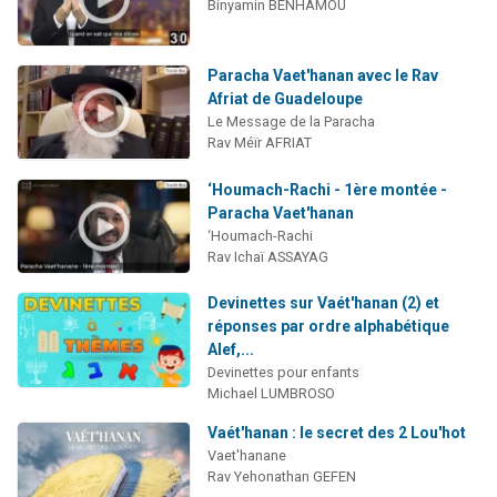
Binyamin BENHAMOU
Paracha Vaet'hanan avec le Rav
Afriat de Guadeloupe
Le Message de la Paracha
Rav Méïr AFRIAT
‘Houmach-Rachi - 1ère montée -
Paracha Vaet'hanan
‘Houmach-Rachi
Rav Ichaï ASSAYAG
Devinettes sur Vaét'hanan (2) et
réponses par ordre alphabétique
Alef,...
Devinettes pour enfants
Michael LUMBROSO
Vaét'hanan : le secret des 2 Lou'hot
Vaet'hanane
Rav Yehonathan GEFEN