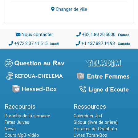
Changer de ville
Nous contacter
+33.1.80.20.5000
France
+972.2.37.41.515
+1.437.887.14.93
Israël
Canada
Raccourcis
Ressources
Paracha de la semaine
Calendrier Juif
Fêtes Juives
Sidour (livre de prière)
News
Horaires de Chabbath
Cours Mp3-Vidéo
Livres Torah-Box