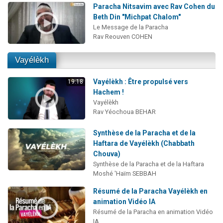
Paracha Nitsavim avec Rav Cohen du
Beth Din "Michpat Chalom"
Le Message de la Paracha
Rav Reouven COHEN
Vayélèkh
Vayélèkh : Être propulsé vers
19:18
Hachem !
Vayélèkh
Rav Yéochoua BEHAR
Synthèse de la Paracha et de la
Haftara de Vayélèkh (Chabbath
Chouva)
Synthèse de la Paracha et de la Haftara
Moshé 'Haïm SEBBAH
Résumé de la Paracha Vayélèkh en
animation Vidéo IA
Résumé de la Paracha en animation Vidéo
IA