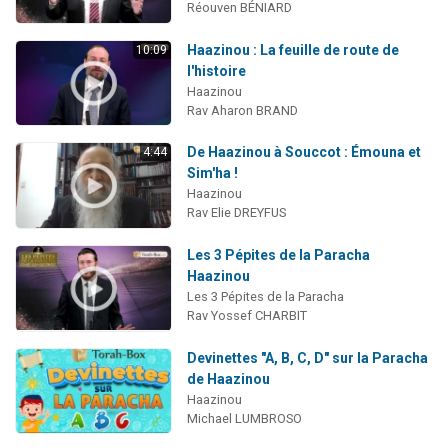
Réouven BÉNIARD
Haazinou : La feuille de route de
10:09
l'histoire
Haazinou
Rav Aharon BRAND
De Haazinou à Souccot : Émouna et
4:44
Sim'ha !
Haazinou
Rav Elie DREYFUS
Les 3 Pépites de la Paracha
Haazinou
Les 3 Pépites de la Paracha
Rav Yossef CHARBIT
Devinettes "A, B, C, D" sur la Paracha
de Haazinou
Haazinou
Michael LUMBROSO