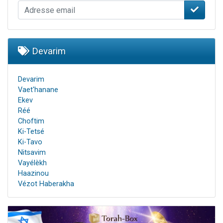
Devarim
Devarim
Vaet'hanane
Ekev
Réé
Choftim
Ki-Tetsé
Ki-Tavo
Nitsavim
Vayélèkh
Haazinou
Vézot Haberakha