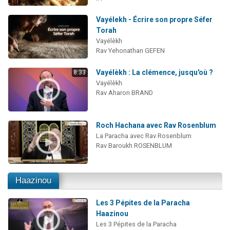
Vayélekh - Écrire son propre Séfer
Torah
Vayélèkh
Rav Yehonathan GEFEN
Vayélèkh : La clémence, jusqu'où ?
8:33
Vayélèkh
Rav Aharon BRAND
Roch Hachana avec Rav Rosenblum
La Paracha avec Rav Rosenblum
Rav Baroukh ROSENBLUM
Haazinou
Les 3 Pépites de la Paracha
Haazinou
Les 3 Pépites de la Paracha