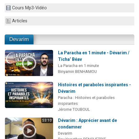
Il reste 49 places pour étudier en groupe sur Zoom
Cours Mp3-Vidéo
12 nouvelles musiques dans Torah-Box Music
Articles
3 personnes viennent de nous rejoindre sur WhatsApp
2 personnes viennent de nous rejoindre sur WhatsApp
Devarim
2 personnes viennent de nous rejoindre sur WhatsApp
La Paracha en 1 minute - Dévarim /
Ticha’ Béav
La Paracha en 1 minute
Binyamin BENHAMOU
Histoires et paraboles inspirantes -
Dévarim
Paracha : Histoires et paraboles
inspirantes
Jérome TOUBOUL
Dévarim : Apprécier avant de
53:10
condamner
Devarim