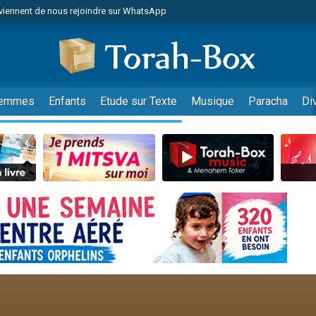
viennent de nous rejoindre sur WhatsApp
 viennent de demander une bénédiction
es viennent de faire un don pour Diane, 80 ans, dans un appartement insalub
49 places pour étudier en groupe sur Zoom
viennent de nous rejoindre sur WhatsApp
emmes
Enfants
Etude sur Texte
Musique
Paracha
Di
 viennent de demander une bénédiction
49 places pour étudier en groupe sur Zoom
viennent de nous rejoindre sur WhatsApp
viennent de nous rejoindre sur WhatsApp
es viennent de faire un don pour Reloger Rivka, 6 enfants, victime de violences
es viennent de faire un don pour 1 Journée de Vacances Pour les Enfants
viennent de nous rejoindre sur WhatsApp
 viennent de demander une bénédiction
49 places pour étudier en groupe sur Zoom
 donner son Maasser