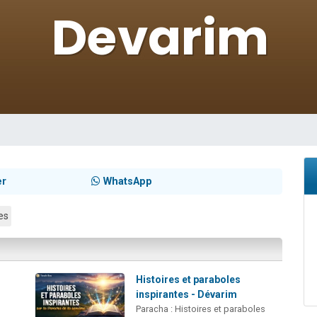
viennent de nous rejoindre sur WhatsApp
viennent de nous rejoindre sur WhatsApp
es viennent de faire un don pour 5 jours de vacances aux Orphelins
de donner son Maasser
es viennent de faire un don pour Tsédaka : pauvres d'Israel
er
WhatsApp
es
Histoires et paraboles
inspirantes - Dévarim
Paracha : Histoires et paraboles