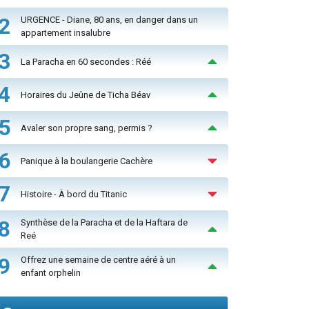
2
URGENCE - Diane, 80 ans, en danger dans un
appartement insalubre
3
La Paracha en 60 secondes : Réé
4
Horaires du Jeûne de Ticha Béav
5
Avaler son propre sang, permis ?
6
Panique à la boulangerie Cachère
7
Histoire - À bord du Titanic
8
Synthèse de la Paracha et de la Haftara de
Reé
9
Offrez une semaine de centre aéré à un
enfant orphelin