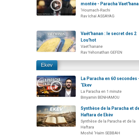
montée - Paracha Vaet'han
‘Houmach-Rachi
Rav Ichaï ASSAYAG
Vaét'hanan : le secret des 2
Lou'hot
Vaet'hanane
Rav Yehonathan GEFEN
Ekev
La Paracha en 60 secondes 
‘Ekev
La Paracha en 1 minute
Binyamin BENHAMOU
Synthèse de la Paracha et de
Haftara de Ekèv
Synthèse de la Paracha et de la
Haftara
Moshé 'Haïm SEBBAH