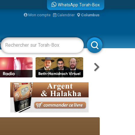
WhatsApp Torah-Box
Mon compte
Calendrier
Columbus
re
vertissements
Livres
Rabbanim
...