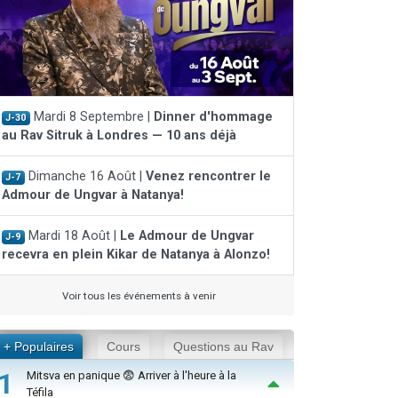
Mardi 8 Septembre |
Dinner d'hommage
J-30
au Rav Sitruk à Londres — 10 ans déjà
Dimanche 16 Août |
Venez rencontrer le
J-7
Admour de Ungvar à Natanya!
Mardi 18 Août |
Le Admour de Ungvar
J-9
recevra en plein Kikar de Natanya à Alonzo!
Voir tous les événements à venir
+ Populaires
Cours
Questions au Rav
1
Mitsva en panique 😨 Arriver à l'heure à la
Téfila