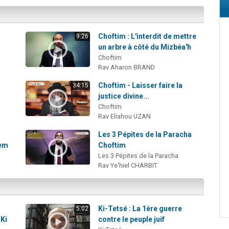
Choftim : L'interdit de mettre
9:26
un arbre à côté du Mizbéa'h
Choftim
Rav Aharon BRAND
Choftim - Laisser faire la
34:15
justice divine...
Choftim
Rav Eliahou UZAN
Les 3 Pépites de la Paracha
hem
Choftim
Les 3 Pépites de la Paracha
Rav Ye'hiel CHARBIT
Ki-Tetsé : La 1ère guerre
5:02
 Ki
contre le peuple juif