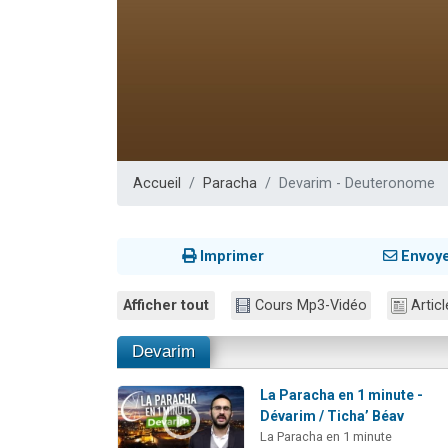
4 personnes 
3 personnes 
3 personn
Odaya vient 
2 personn
Accueil
Paracha
Devarim - Deuteronome
Imprimer
Envoy
Afficher tout
Cours Mp3-Vidéo
Articl
Devarim
La Paracha en 1 minute -
Dévarim / Ticha’ Béav
La Paracha en 1 minute