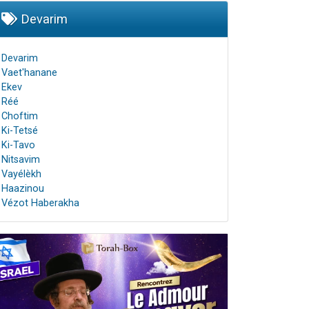
Devarim
Devarim
Vaet'hanane
Ekev
Réé
Choftim
Ki-Tetsé
Ki-Tavo
Nitsavim
Vayélèkh
Haazinou
Vézot Haberakha