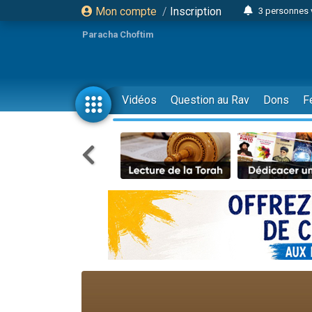
Mon compte
/
Inscription
3 personnes 
11 personnes
Paracha Choftim
3 personn
Il reste 
2 personnes 
Vidéos
Question au Rav
Dons
F
29 personnes
Il reste 
2 personnes 
6 personnes 
4 personn
2 personn
4 personnes 
17 personnes
Il reste 
Eva vient de