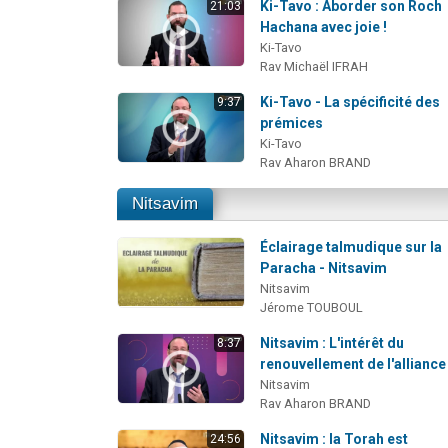
Ki-Tavo : Aborder son Roch
21:03
Hachana avec joie !
Ki-Tavo
Rav Michaël IFRAH
Ki-Tavo - La spécificité des
9:37
prémices
Ki-Tavo
Rav Aharon BRAND
Nitsavim
Éclairage talmudique sur la
Paracha - Nitsavim
Nitsavim
Jérome TOUBOUL
Nitsavim : L'intérêt du
8:37
renouvellement de l'alliance
Nitsavim
Rav Aharon BRAND
Nitsavim : la Torah est
24:56