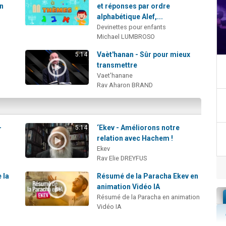
an
et réponses par ordre
alphabétique Alef,...
Devinettes pour enfants
Michael LUMBROSO
Vaèt'hanan - Sûr pour mieux
5:14
transmettre
Vaet'hanane
Rav Aharon BRAND
-
‘Ekev - Améliorons notre
5:14
relation avec Hachem !
Ekev
Rav Elie DREYFUS
 la
Résumé de la Paracha Ekev en
animation Vidéo IA
Résumé de la Paracha en animation
Vidéo IA