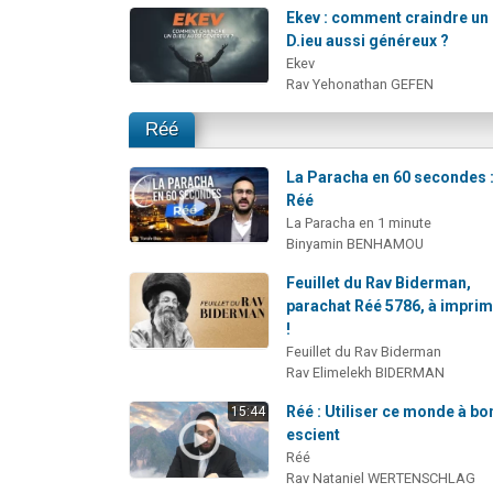
Ekev : comment craindre un
D.ieu aussi généreux ?
Ekev
Rav Yehonathan GEFEN
Réé
La Paracha en 60 secondes 
Réé
La Paracha en 1 minute
Binyamin BENHAMOU
Feuillet du Rav Biderman,
parachat Réé 5786, à impri
!
Feuillet du Rav Biderman
Rav Elimelekh BIDERMAN
Réé : Utiliser ce monde à bo
15:44
escient
Réé
Rav Nataniel WERTENSCHLAG