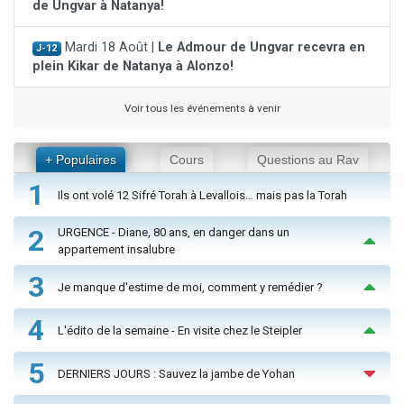
de Ungvar à Natanya!
Mardi 18 Août |
Le Admour de Ungvar recevra en
J-12
plein Kikar de Natanya à Alonzo!
Voir tous les événements à venir
+ Populaires
Cours
Questions au Rav
1
Ils ont volé 12 Sifré Torah à Levallois… mais pas la Torah
2
URGENCE - Diane, 80 ans, en danger dans un
appartement insalubre
3
Je manque d'estime de moi, comment y remédier ?
4
L'édito de la semaine - En visite chez le Steipler
5
DERNIERS JOURS : Sauvez la jambe de Yohan