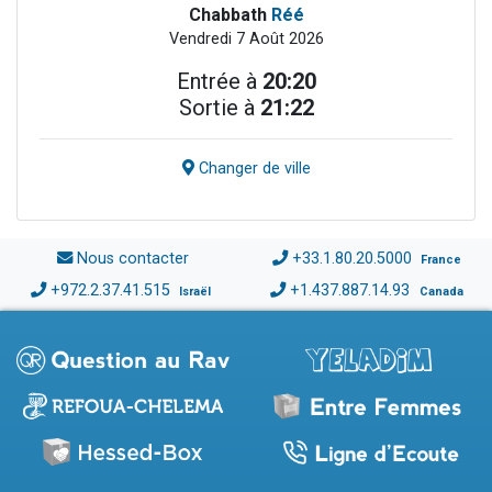
Chabbath
Réé
Vendredi 7 Août 2026
Entrée à
20:20
Sortie à
21:22
Changer de ville
Nous contacter
+33.1.80.20.5000
France
+972.2.37.41.515
+1.437.887.14.93
Israël
Canada