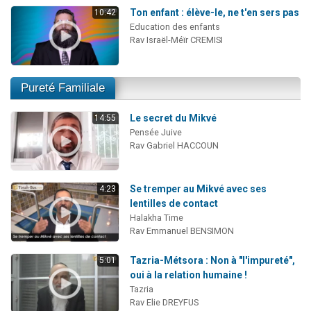
Ton enfant : élève-le, ne t'en sers pas
10:42
Education des enfants
Rav Israël-Méïr CREMISI
Pureté Familiale
Le secret du Mikvé
14:55
Pensée Juive
Rav Gabriel HACCOUN
Se tremper au Mikvé avec ses
4:23
lentilles de contact
Halakha Time
Rav Emmanuel BENSIMON
Tazria-Métsora : Non à "l'impureté",
5:01
oui à la relation humaine !
Tazria
Rav Elie DREYFUS