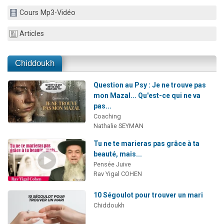
6 personnes viennent de faire un don pour 5 enfants déjà orphelins risquent de perdre leur maman
Cours Mp3-Vidéo
2 personnes viennent de faire un don pour Reloger Rivka, 6 enfants, victime de violences...
Articles
10 personnes viennent de demander une bénédiction
Il reste 49 places pour étudier en groupe sur Zoom
Chiddoukh
2 personnes viennent de nous rejoindre sur WhatsApp
Question au Psy : Je ne trouve pas
mon Mazal... Qu'est-ce qui ne va
pas...
Coaching
Nathalie SEYMAN
Tu ne te marieras pas grâce à ta
beauté, mais...
Pensée Juive
Rav Yigal COHEN
10 Ségoulot pour trouver un mari
Chiddoukh