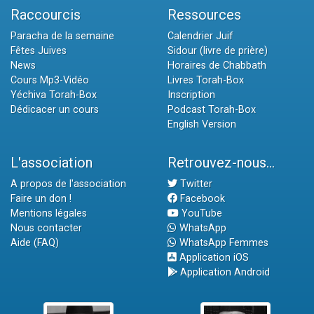
Raccourcis
Ressources
Paracha de la semaine
Calendrier Juif
Fêtes Juives
Sidour (livre de prière)
News
Horaires de Chabbath
Cours Mp3-Vidéo
Livres Torah-Box
Yéchiva Torah-Box
Inscription
Dédicacer un cours
Podcast Torah-Box
English Version
L'association
Retrouvez-nous...
A propos de l'association
Twitter
Faire un don !
Facebook
Mentions légales
YouTube
Nous contacter
WhatsApp
Aide (FAQ)
WhatsApp Femmes
Application iOS
Application Android