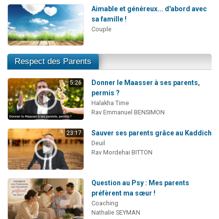
Aimable et généreux... d'abord avec
sa famille !
Couple
Respect des Parents
Donner le Maasser à ses parents,
5:26
permis ?
Halakha Time
Rav Emmanuel BENSIMON
Sauver ses parents grâce au Kaddich
23:17
Deuil
Rav Mordehai BITTON
Question au Psy : Mes parents
préfèrent ma sœur !
Coaching
Nathalie SEYMAN