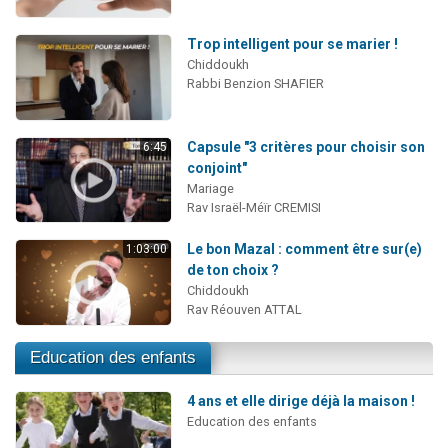
Trop intelligent pour se marier !
Chiddoukh
Rabbi Benzion SHAFIER
Capsule "3 critères pour choisir son
6:45
conjoint"
Mariage
Rav Israël-Méïr CREMISI
Le bon Mazal : comment être sur(e)
1:03:00
de ton choix ?
Chiddoukh
Rav Réouven ATTAL
Education des enfants
4 ans et elle dirige déjà la maison !
Education des enfants