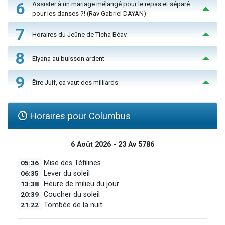
6
Assister à un mariage mélangé pour le repas et séparé
pour les danses ?! (Rav Gabriel DAYAN)
7
Horaires du Jeûne de Ticha Béav
8
Elyana au buisson ardent
9
Être Juif, ça vaut des milliards
Horaires pour Columbus
6 Août 2026 - 23 Av 5786
05:36
Mise des Téfilines
06:35
Lever du soleil
13:38
Heure de milieu du jour
20:39
Coucher du soleil
21:22
Tombée de la nuit