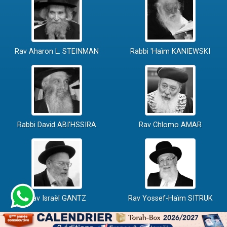
Rav Aharon L. STEINMAN
Rabbi 'Haïm KANIEWSKI
Rabbi David ABI'HSSIRA
Rav Chlomo AMAR
Rav Israël GANTZ
Rav Yossef-Haïm SITRUK