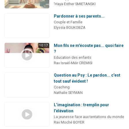
'Haya Esther SMIETANSKI
Pardonner à ses parents...
Couple et Famille
Elyssia BOUKOBZA
Mon fils ne m'écoute pas... quoi faire
10:17
?
Education des enfants
Rav Israël-Méïr CREMISI
Question au Psy : Le pardon... c'est
tout sauf évident !
Coaching
Nathalie SEYMAN
L’imagination : tremplin pour
l’élévation
La jeunesse face aux tentations du monde
Rav Moché BOYER