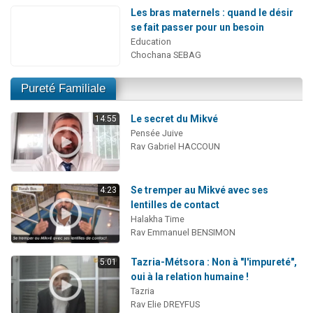
Les bras maternels : quand le désir
se fait passer pour un besoin
Education
Chochana SEBAG
Pureté Familiale
Le secret du Mikvé
14:55
Pensée Juive
Rav Gabriel HACCOUN
Se tremper au Mikvé avec ses
4:23
lentilles de contact
Halakha Time
Rav Emmanuel BENSIMON
Tazria-Métsora : Non à "l'impureté",
5:01
oui à la relation humaine !
Tazria
Rav Elie DREYFUS