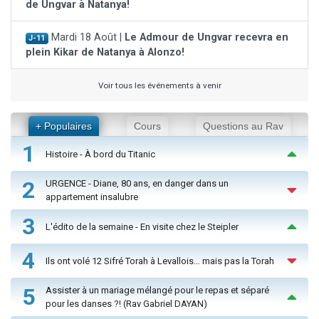
de Ungvar à Natanya!
Mardi 18 Août |
Le Admour de Ungvar recevra en
J-11
plein Kikar de Natanya à Alonzo!
Voir tous les événements à venir
+ Populaires
Cours
Questions au Rav
1
Histoire - À bord du Titanic
2
URGENCE - Diane, 80 ans, en danger dans un
appartement insalubre
3
L'édito de la semaine - En visite chez le Steipler
4
Ils ont volé 12 Sifré Torah à Levallois… mais pas la Torah
5
Assister à un mariage mélangé pour le repas et séparé
pour les danses ?! (Rav Gabriel DAYAN)