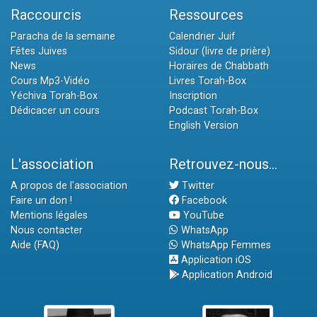
Raccourcis
Ressources
Paracha de la semaine
Calendrier Juif
Fêtes Juives
Sidour (livre de prière)
News
Horaires de Chabbath
Cours Mp3-Vidéo
Livres Torah-Box
Yéchiva Torah-Box
Inscription
Dédicacer un cours
Podcast Torah-Box
English Version
L'association
Retrouvez-nous...
A propos de l'association
Twitter
Faire un don !
Facebook
Mentions légales
YouTube
Nous contacter
WhatsApp
Aide (FAQ)
WhatsApp Femmes
Application iOS
Application Android