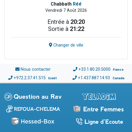
Chabbath
Réé
Vendredi 7 Août 2026
Entrée à
20:20
Sortie à
21:22
Changer de ville
Nous contacter
+33.1.80.20.5000
France
+972.2.37.41.515
+1.437.887.14.93
Israël
Canada