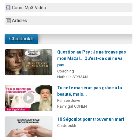
3 personnes viennent de nous rejoindre sur WhatsApp
Cours Mp3-Vidéo
2 nouvelles musiques dans Torah-Box Music
Articles
8 personnes viennent de faire un don pour Tsédaka : pauvres d'Israel
Nouvelle émission radio : Visions de grandeur n°104 : Le Chabbath et le Birkat Hamazone à travers le temps
Chiddoukh
4 personnes viennent de nous rejoindre sur WhatsApp
Question au Psy : Je ne trouve pas
mon Mazal... Qu'est-ce qui ne va
pas...
Coaching
Nathalie SEYMAN
Tu ne te marieras pas grâce à ta
beauté, mais...
Pensée Juive
Rav Yigal COHEN
10 Ségoulot pour trouver un mari
Chiddoukh