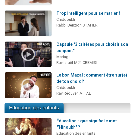
Trop intelligent pour se marier !
Chiddoukh
Rabbi Benzion SHAFIER
Capsule "3 critères pour choisir son
6:45
conjoint"
Mariage
Rav Israël-Méïr CREMISI
Le bon Mazal : comment être sur(e)
1:03:00
de ton choix ?
Chiddoukh
Rav Réouven ATTAL
Education des enfants
Éducation - que signifie le mot
"’Hinoukh" ?
Education des enfants