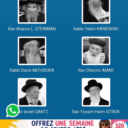
Rav Aharon L. STEINMAN
Rabbi 'Haïm KANIEWSKI
Rabbi David ABI'HSSIRA
Rav Chlomo AMAR
Rav Israël GANTZ
Rav Yossef-Haïm SITRUK