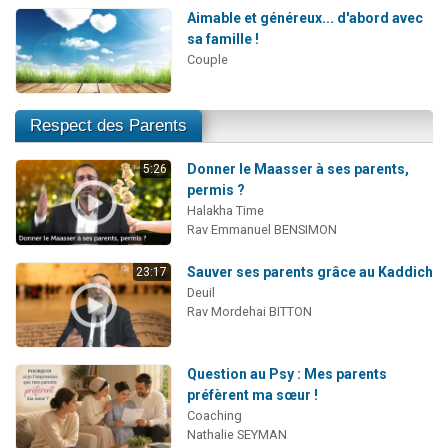
Aimable et généreux... d'abord avec
sa famille !
Couple
Respect des Parents
Donner le Maasser à ses parents,
5:26
permis ?
Halakha Time
Rav Emmanuel BENSIMON
Sauver ses parents grâce au Kaddich
23:17
Deuil
Rav Mordehai BITTON
Question au Psy : Mes parents
préfèrent ma sœur !
Coaching
Nathalie SEYMAN