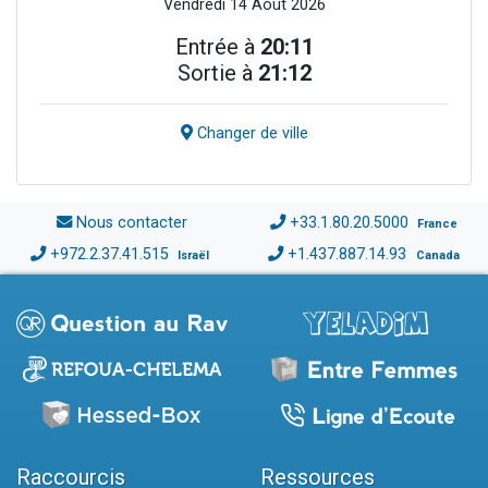
Vendredi 14 Août 2026
Entrée à
20:11
Sortie à
21:12
Changer de ville
Nous contacter
+33.1.80.20.5000
France
+972.2.37.41.515
+1.437.887.14.93
Israël
Canada
Raccourcis
Ressources