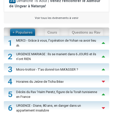
Dimanche 16 Août |
Venez rencontrer le Admour
J-6
de Ungvar à Natanya!
Voir tous les événements à venir
+ Populaires
Cours
Questions au Rav
1
MERCI - Grâce à vous, l'opération de Yohan va avoir lieu
🙏
2
URGENCE MARIAGE : Ils se marient dans 6 JOURS et ils
n'ont RIEN
3
Micro-trottoir - T'as donné ton MA’ASSER ?
4
Horaires du Jeûne de Ticha Béav
5
Décès du Rav ‘Haïm Peretz, figure de la Torah tunisienne
en France
6
URGENCE - Diane, 80 ans, en danger dans un
appartement insalubre