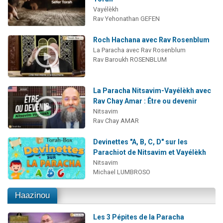
Vayélèkh
Rav Yehonathan GEFEN
Roch Hachana avec Rav Rosenblum
La Paracha avec Rav Rosenblum
Rav Baroukh ROSENBLUM
La Paracha Nitsavim-Vayélèkh avec
Rav Chay Amar : Être ou devenir
Nitsavim
Rav Chay AMAR
Devinettes "A, B, C, D" sur les
Parachiot de Nitsavim et Vayélèkh
Nitsavim
Michael LUMBROSO
Haazinou
Les 3 Pépites de la Paracha