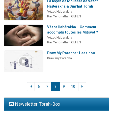
La leçon de Moussar de Vezot
HaBerakha & Sim’hat Torah
Vézot Haberakha
Rav Yehonathan GEFEN
Vézot Habérakha – Comment
accomplir toutes les Mitsvot ?
Vézot Haberakha
Rav Yehonathan GEFEN
Draw My Paracha : Haazinou
Draw my Paracha
6
7
8
9
10
Newsletter Torah-Box