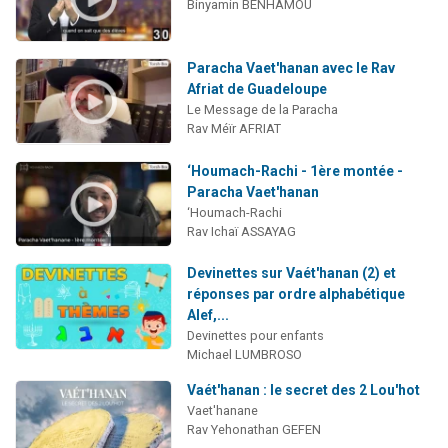
Binyamin BENHAMOU
Paracha Vaet'hanan avec le Rav
Afriat de Guadeloupe
Le Message de la Paracha
Rav Méïr AFRIAT
‘Houmach-Rachi - 1ère montée -
Paracha Vaet'hanan
‘Houmach-Rachi
Rav Ichaï ASSAYAG
Devinettes sur Vaét'hanan (2) et
réponses par ordre alphabétique
Alef,...
Devinettes pour enfants
Michael LUMBROSO
Vaét'hanan : le secret des 2 Lou'hot
Vaet'hanane
Rav Yehonathan GEFEN