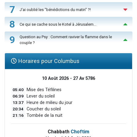
7
J'ai oublié les "bénédictions du matin" ?!
8
Ce qui se cache sous le Kotel à Jérusalem...
9
Question au Psy : Comment raviver la flamme dans le
couple ?
Horaires pour Columbus
10 Août 2026 - 27 Av 5786
05:40
Mise des Téfilines
06:39
Lever du soleil
13:37
Heure de milieu du jour
20:34
Coucher du soleil
21:16
Tombée de la nuit
Chabbath
Choftim