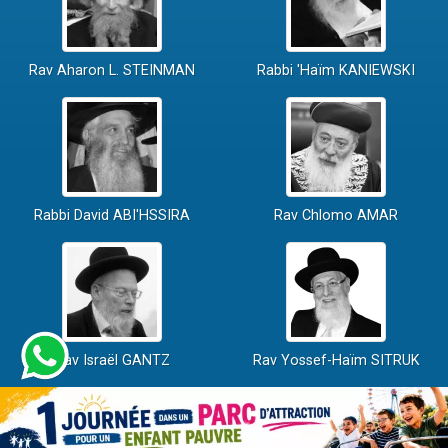
Rav Aharon L. STEINMAN
Rabbi 'Haïm KANIEWSKI
Rabbi David ABI'HSSIRA
Rav Chlomo AMAR
Rav Israël GANTZ
Rav Yossef-Haïm SITRUK