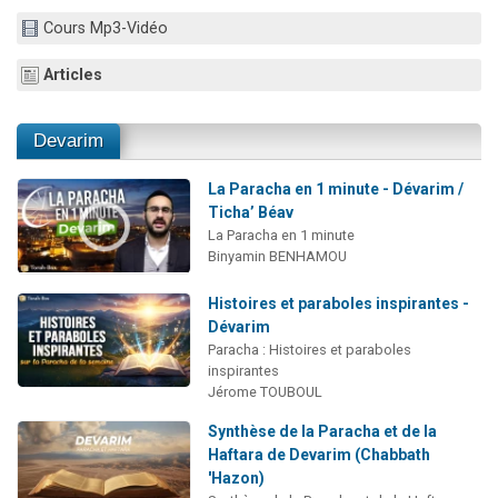
3 personnes viennent de nous rejoindre sur WhatsApp
Cours Mp3-Vidéo
11 personnes viennent de demander une bénédiction
Articles
Il reste 49 places pour étudier en groupe sur Zoom
3 personnes viennent de faire un don pour Diane, 80 ans, dans un appartement insalubre
Devarim
5 personnes viennent de faire un don pour Reloger Rivka, 6 enfants, victime de violences...
La Paracha en 1 minute - Dévarim /
Ticha’ Béav
La Paracha en 1 minute
Binyamin BENHAMOU
Histoires et paraboles inspirantes -
Dévarim
Paracha : Histoires et paraboles
inspirantes
Jérome TOUBOUL
Synthèse de la Paracha et de la
Haftara de Devarim (Chabbath
'Hazon)