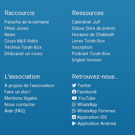
Raccourcis
Ressources
Paracha de la semaine
Calendrier Juif
Fêtes Juives
Sidour (livre de prière)
News
Horaires de Chabbath
Cours Mp3-Vidéo
Livres Torah-Box
Yéchiva Torah-Box
Inscription
Dédicacer un cours
Podcast Torah-Box
English Version
L'association
Retrouvez-nous...
A propos de l'association
Twitter
Faire un don !
Facebook
Mentions légales
YouTube
Nous contacter
WhatsApp
Aide (FAQ)
WhatsApp Femmes
Application iOS
Application Android