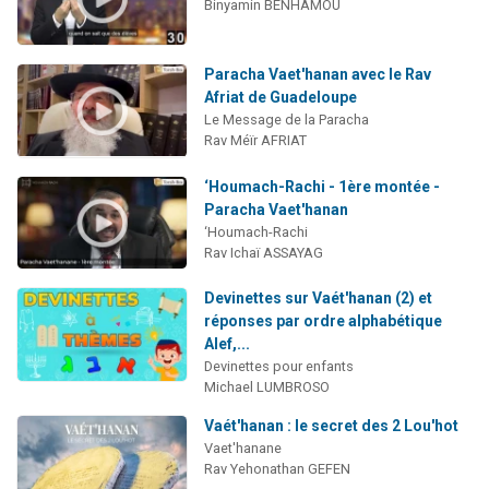
Binyamin BENHAMOU
Paracha Vaet'hanan avec le Rav
Afriat de Guadeloupe
Le Message de la Paracha
Rav Méïr AFRIAT
‘Houmach-Rachi - 1ère montée -
Paracha Vaet'hanan
‘Houmach-Rachi
Rav Ichaï ASSAYAG
Devinettes sur Vaét'hanan (2) et
réponses par ordre alphabétique
Alef,...
Devinettes pour enfants
Michael LUMBROSO
Vaét'hanan : le secret des 2 Lou'hot
Vaet'hanane
Rav Yehonathan GEFEN