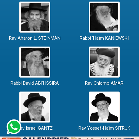
Rav Aharon L. STEINMAN
Rabbi 'Haïm KANIEWSKI
Rabbi David ABI'HSSIRA
Rav Chlomo AMAR
Rav Israël GANTZ
Rav Yossef-Haïm SITRUK