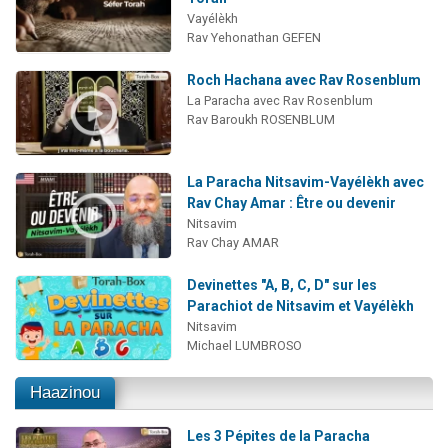
Vayélèkh
Rav Yehonathan GEFEN
Roch Hachana avec Rav Rosenblum
La Paracha avec Rav Rosenblum
Rav Baroukh ROSENBLUM
La Paracha Nitsavim-Vayélèkh avec
Rav Chay Amar : Être ou devenir
Nitsavim
Rav Chay AMAR
Devinettes "A, B, C, D" sur les
Parachiot de Nitsavim et Vayélèkh
Nitsavim
Michael LUMBROSO
Haazinou
Les 3 Pépites de la Paracha