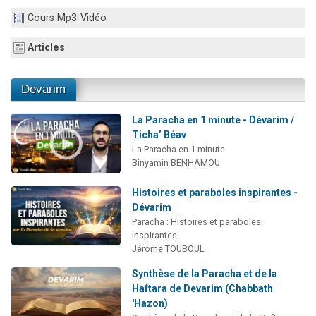
3 personnes viennent de nous rejoindre sur WhatsApp
Cours Mp3-Vidéo
11 personnes viennent de demander une bénédiction
Articles
Il reste 49 places pour étudier en groupe sur Zoom
3 personnes viennent de faire un don pour Diane, 80 ans, dans un appartement insalubre
Devarim
5 personnes viennent de faire un don pour Reloger Rivka, 6 enfants, victime de violences...
La Paracha en 1 minute - Dévarim /
Ticha’ Béav
La Paracha en 1 minute
Binyamin BENHAMOU
Histoires et paraboles inspirantes -
Dévarim
Paracha : Histoires et paraboles
inspirantes
Jérome TOUBOUL
Synthèse de la Paracha et de la
Haftara de Devarim (Chabbath
'Hazon)