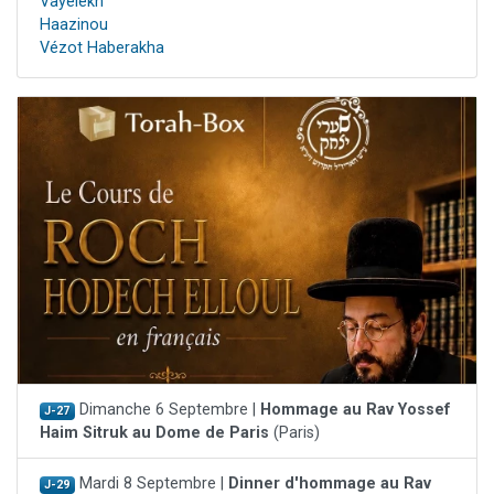
Vayélèkh
Haazinou
Vézot Haberakha
Dimanche 6 Septembre |
Hommage au Rav Yossef
J-27
Haim Sitruk au Dome de Paris
(Paris)
Mardi 8 Septembre |
Dinner d'hommage au Rav
J-29