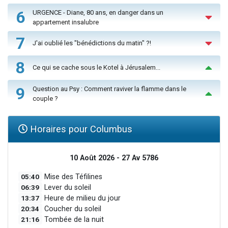
6
URGENCE - Diane, 80 ans, en danger dans un
appartement insalubre
7
J'ai oublié les "bénédictions du matin" ?!
8
Ce qui se cache sous le Kotel à Jérusalem...
9
Question au Psy : Comment raviver la flamme dans le
couple ?
Horaires pour Columbus
10 Août 2026 - 27 Av 5786
05:40
Mise des Téfilines
06:39
Lever du soleil
13:37
Heure de milieu du jour
20:34
Coucher du soleil
21:16
Tombée de la nuit