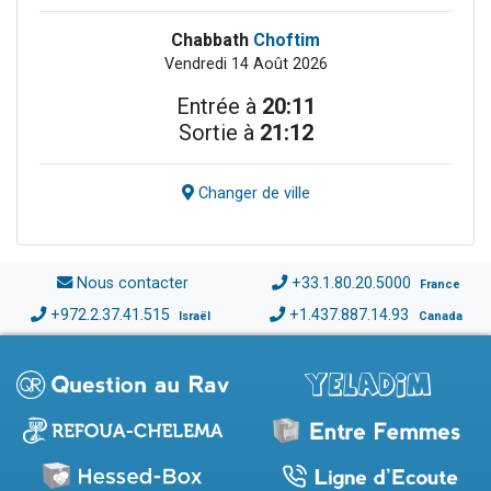
Chabbath
Choftim
Vendredi 14 Août 2026
Entrée à
20:11
Sortie à
21:12
Changer de ville
Nous contacter
+33.1.80.20.5000
France
+972.2.37.41.515
+1.437.887.14.93
Israël
Canada