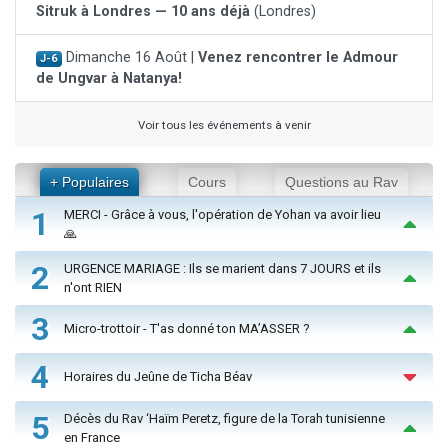
Sitruk à Londres — 10 ans déjà
(Londres)
Dimanche 16 Août |
Venez rencontrer le Admour
J-6
de Ungvar à Natanya!
Voir tous les événements à venir
+ Populaires
Cours
Questions au Rav
1
MERCI - Grâce à vous, l'opération de Yohan va avoir lieu
🙏
2
URGENCE MARIAGE : Ils se marient dans 7 JOURS et ils
n'ont RIEN
3
Micro-trottoir - T'as donné ton MA’ASSER ?
4
Horaires du Jeûne de Ticha Béav
5
Décès du Rav ‘Haïm Peretz, figure de la Torah tunisienne
en France