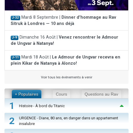
Mardi 8 Septembre |
Dinner d'hommage au Rav
J-32
Sitruk à Londres — 10 ans déjà
Dimanche 16 Août |
Venez rencontrer le Admour
J-9
de Ungvar à Natanya!
Mardi 18 Août |
Le Admour de Ungvar recevra en
J-11
plein Kikar de Natanya à Alonzo!
Voir tous les événements à venir
+ Populaires
Cours
Questions au Rav
1
Histoire - À bord du Titanic
2
URGENCE - Diane, 80 ans, en danger dans un appartement
insalubre