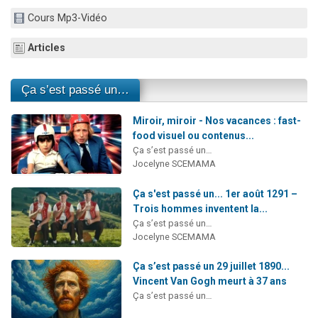
Nouvelle émission radio : Visions de grandeur n°104 : Le Chabbath et le Birkat Hamazone à travers le temps
Cours Mp3-Vidéo
61 personnes viennent de demander une bénédiction
Articles
Ariel vient de donner son Maasser
Il reste 49 places pour étudier en groupe sur Zoom
Ça s’est passé un…
Eva vient de donner son Maasser
Miroir, miroir - Nos vacances : fast-
food visuel ou contenus...
Ça s’est passé un…
Jocelyne SCEMAMA
Ça s'est passé un... 1er août 1291 –
Trois hommes inventent la...
Ça s’est passé un…
Jocelyne SCEMAMA
Ça s’est passé un 29 juillet 1890...
Vincent Van Gogh meurt à 37 ans
Ça s’est passé un…