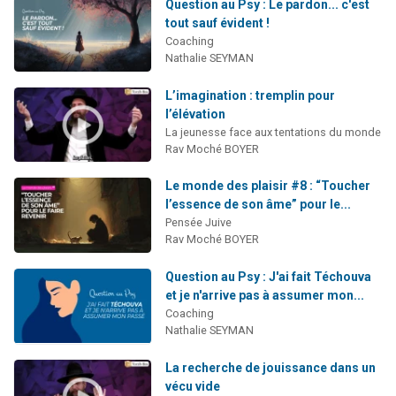
Question au Psy : Le pardon... c'est
tout sauf évident !
Coaching
Nathalie SEYMAN
L’imagination : tremplin pour
l’élévation
La jeunesse face aux tentations du monde
Rav Moché BOYER
Le monde des plaisir #8 : “Toucher
l’essence de son âme” pour le...
Pensée Juive
Rav Moché BOYER
Question au Psy : J'ai fait Téchouva
et je n'arrive pas à assumer mon...
Coaching
Nathalie SEYMAN
La recherche de jouissance dans un
vécu vide