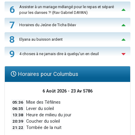
6
Assister à un mariage mélangé pour le repas et séparé
pour les danses ?! (Rav Gabriel DAYAN)
7
Horaires du Jeûne de Ticha Béav
8
Elyana au buisson ardent
9
4 choses à ne jamais dire à quelqu'un en deuil
Horaires pour Columbus
6 Août 2026 - 23 Av 5786
05:36
Mise des Téfilines
06:35
Lever du soleil
13:38
Heure de milieu du jour
20:39
Coucher du soleil
21:22
Tombée de la nuit