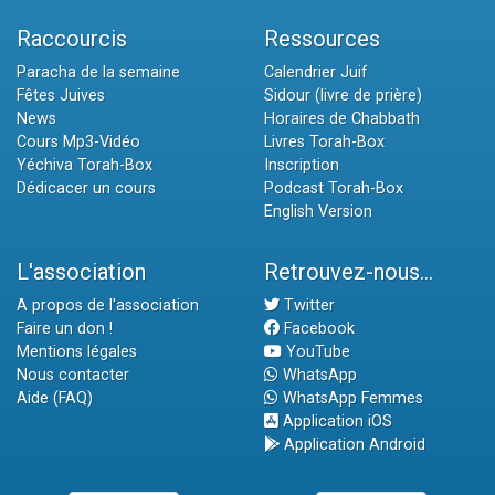
Raccourcis
Ressources
Paracha de la semaine
Calendrier Juif
Fêtes Juives
Sidour (livre de prière)
News
Horaires de Chabbath
Cours Mp3-Vidéo
Livres Torah-Box
Yéchiva Torah-Box
Inscription
Dédicacer un cours
Podcast Torah-Box
English Version
L'association
Retrouvez-nous...
A propos de l'association
Twitter
Faire un don !
Facebook
Mentions légales
YouTube
Nous contacter
WhatsApp
Aide (FAQ)
WhatsApp Femmes
Application iOS
Application Android