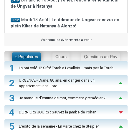
Dimanche 16 Août |
Venez rencontrer le Admour
J-10
de Ungvar à Natanya!
Mardi 18 Août |
Le Admour de Ungvar recevra en
J-12
plein Kikar de Natanya à Alonzo!
Voir tous les événements à venir
+ Populaires
Cours
Questions au Rav
1
Ils ont volé 12 Sifré Torah à Levallois… mais pas la Torah
2
URGENCE - Diane, 80 ans, en danger dans un
appartement insalubre
3
Je manque d'estime de moi, comment y remédier ?
4
DERNIERS JOURS : Sauvez la jambe de Yohan
5
L'édito de la semaine - En visite chez le Steipler