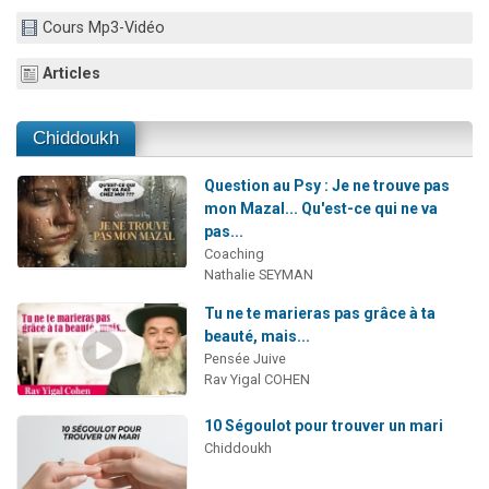
Dovan vient de donner son Maasser
Cours Mp3-Vidéo
2 personnes viennent de nous rejoindre sur WhatsApp
Articles
2 personnes viennent de nous rejoindre sur WhatsApp
Malgorzata vient de donner son Maasser
Chiddoukh
3 personnes viennent de nous rejoindre sur WhatsApp
Question au Psy : Je ne trouve pas
mon Mazal... Qu'est-ce qui ne va
pas...
Coaching
Nathalie SEYMAN
Tu ne te marieras pas grâce à ta
beauté, mais...
Pensée Juive
Rav Yigal COHEN
10 Ségoulot pour trouver un mari
Chiddoukh