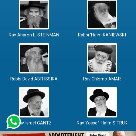
Rav Aharon L. STEINMAN
Rabbi 'Haïm KANIEWSKI
Rabbi David ABI'HSSIRA
Rav Chlomo AMAR
Rav Israël GANTZ
Rav Yossef-Haïm SITRUK