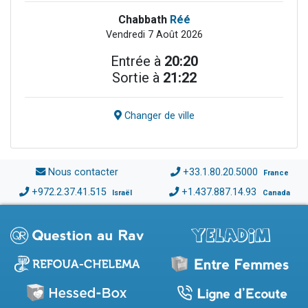
Chabbath
Réé
Vendredi 7 Août 2026
Entrée à
20:20
Sortie à
21:22
Changer de ville
Nous contacter
+33.1.80.20.5000
France
+972.2.37.41.515
+1.437.887.14.93
Israël
Canada