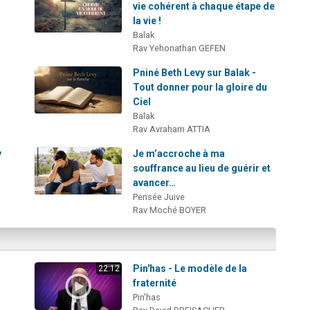
vie cohérent à chaque étape de
la vie !
Balak
Rav Yehonathan GEFEN
Pniné Beth Levy sur Balak -
Tout donner pour la gloire du
Ciel
Balak
Rav Avraham ATTIA
v
Je m’accroche à ma
souffrance au lieu de guérir et
avancer…
Pensée Juive
Rav Moché BOYER
:
Pin'has - Le modèle de la
22:12
fraternité
Pin'has