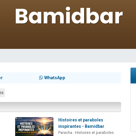
sion radio : Visions de grandeur n°104 : Le Chabbath et le Birkat Hamazone à 
 viennent de demander une bénédiction
de donner son Maasser
49 places pour étudier en groupe sur Zoom
 donner son Maasser
er
WhatsApp
es
Histoires et paraboles
inspirantes - Bamidbar
Paracha : Histoires et paraboles