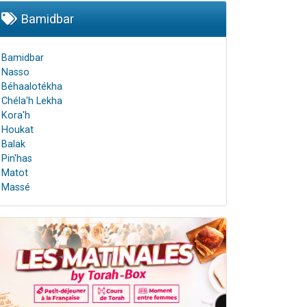
Bamidbar
Bamidbar
Nasso
Béhaalotékha
Chéla'h Lekha
Kora'h
Houkat
Balak
Pin'has
Matot
Massé