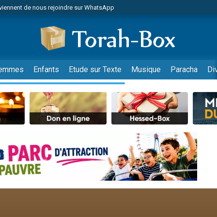
viennent de nous rejoindre sur WhatsApp
viennent de nous rejoindre sur WhatsApp
de donner son Maasser
es viennent de faire un don pour 5 jours de vacances aux Orphelins
es viennent de faire un don pour Diane, 80 ans, dans un appartement insalub
emmes
Enfants
Etude sur Texte
Musique
Paracha
Di
 viennent de demander une bénédiction
viennent de nous rejoindre sur WhatsApp
nnes viennent de faire un don pour Sauvez la jambe de Yohan
49 places pour étudier en groupe sur Zoom
lles musiques dans Torah-Box Music
viennent de nous rejoindre sur WhatsApp
viennent de nous rejoindre sur WhatsApp
viennent de nous rejoindre sur WhatsApp
les musiques dans Torah-Box Music
es viennent de faire un don pour Tsédaka : pauvres d'Israel