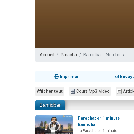
Nouvelle émis
61 personnes
Ariel vient 
Il reste 
Eva vient de
Accueil
Paracha
Bamidbar - Nombres
Imprimer
Envoy
Afficher tout
Cours Mp3-Vidéo
Articl
Bamidbar
Parachat en 1 minute :
Bamidbar
La Paracha en 1 minute