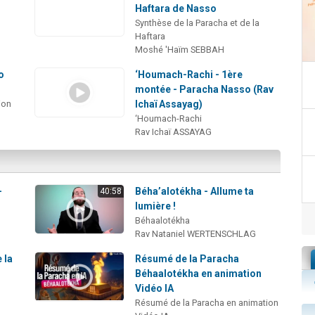
Haftara de Nasso
Synthèse de la Paracha et de la
Haftara
Moshé 'Haïm SEBBAH
o
‘Houmach-Rachi - 1ère
montée - Paracha Nasso (Rav
ion
Ichaï Assayag)
‘Houmach-Rachi
Rav Ichaï ASSAYAG
-
Béha’alotékha - Allume ta
40:58
lumière !
Béhaalotékha
Rav Nataniel WERTENSCHLAG
 la
Résumé de la Paracha
Béhaalotékha en animation
Vidéo IA
Résumé de la Paracha en animation