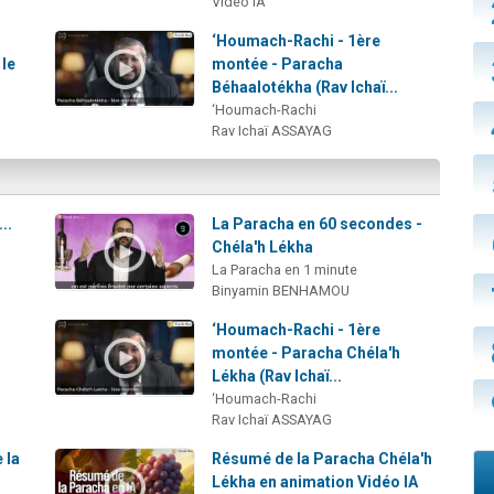
Vidéo IA
‘Houmach-Rachi - 1ère
 le
montée - Paracha
Béhaalotékha (Rav Ichaï...
‘Houmach-Rachi
Rav Ichaï ASSAYAG
..
La Paracha en 60 secondes -
Chéla'h Lékha
La Paracha en 1 minute
Binyamin BENHAMOU
‘Houmach-Rachi - 1ère
montée - Paracha Chéla'h
Lékha (Rav Ichaï...
‘Houmach-Rachi
Rav Ichaï ASSAYAG
 la
Résumé de la Paracha Chéla'h
Lékha en animation Vidéo IA