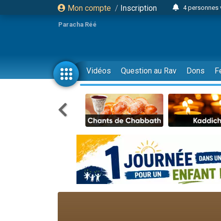
Mon compte
/
Inscription
4 personnes 
3 personnes 
Paracha Réé
Odaya vient 
3 personn
3 personn
Vidéos
Question au Rav
Dons
F
13 personnes
2 personnes 
30 perso
Il reste 
12 nouve
3 personnes 
2 personnes 
3 personnes 
2 nouvel
8 personn