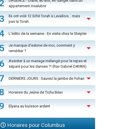
2
URGENCE - Diane, 80 ans, en danger dans un
appartement insalubre
3
Ils ont volé 12 Sifré Torah à Levallois… mais
pas la Torah
4
L'édito de la semaine - En visite chez le Steipler
5
Je manque d'estime de moi, comment y
remédier ?
6
Assister à un mariage mélangé pour le repas et
séparé pour les danses ?! (Rav Gabriel DAYAN)
7
DERNIERS JOURS : Sauvez la jambe de Yohan
8
Horaires du Jeûne de Ticha Béav
9
Elyana au buisson ardent
Horaires pour Columbus