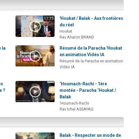
'Houkat / Balak - Aux frontières
11:15
du réel
Houkat
Rav Aharon BRAND
 la
Résumé de la Paracha 'Houkat
en animation Vidéo IA
Résumé de la Paracha en animation
Vidéo IA
es
‘Houmach-Rachi - 1ère
e ?
montée - Paracha ‘Houkat /
Balak
‘Houmach-Rachi
Rav Ichaï ASSAYAG
Balak - Respecter un mode de