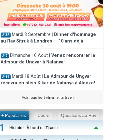
Mardi 8 Septembre |
Dinner d'hommage
J-32
au Rav Sitruk à Londres — 10 ans déjà
Dimanche 16 Août |
Venez rencontrer le
J-9
Admour de Ungvar à Natanya!
Mardi 18 Août |
Le Admour de Ungvar
J-11
recevra en plein Kikar de Natanya à Alonzo!
Voir tous les événements à venir
+ Populaires
Cours
Questions au Rav
1
Histoire - À bord du Titanic