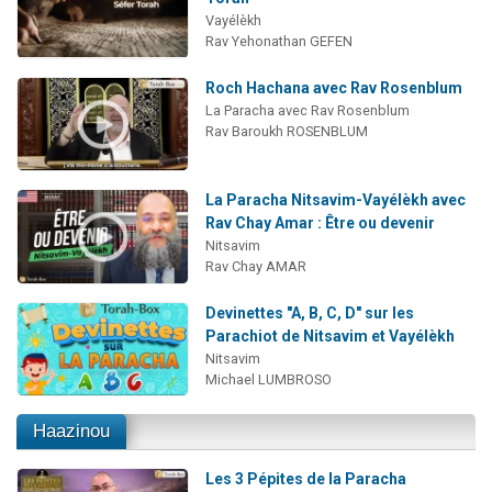
Vayélèkh
Rav Yehonathan GEFEN
Roch Hachana avec Rav Rosenblum
La Paracha avec Rav Rosenblum
Rav Baroukh ROSENBLUM
La Paracha Nitsavim-Vayélèkh avec
Rav Chay Amar : Être ou devenir
Nitsavim
Rav Chay AMAR
Devinettes "A, B, C, D" sur les
Parachiot de Nitsavim et Vayélèkh
Nitsavim
Michael LUMBROSO
Haazinou
Les 3 Pépites de la Paracha