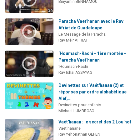
Binyamin BENHAMOU
Paracha Vaet'hanan avec le Rav
Afriat de Guadeloupe
Le Message de la Paracha
Rav Méïr AFRIAT
‘Houmach-Rachi - 1ère montée -
Paracha Vaet'hanan
‘Houmach-Rachi
Rav Ichaï ASSAYAG
Devinettes sur Vaét'hanan (2) et
réponses par ordre alphabétique
Alef,...
Devinettes pour enfants
Michael LUMBROSO
Vaét'hanan : le secret des 2 Lou'hot
Vaet'hanane
Rav Yehonathan GEFEN