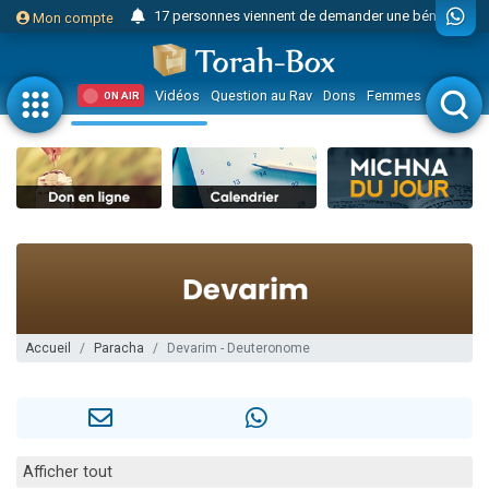
17 personnes viennent de demander une bénédiction
Mon compte
4 personnes viennent de nous rejoindre sur WhatsApp
Il reste 49 places pour étudier en groupe sur Zoom
Vidéos
Question au Rav
Dons
Femmes
Enfants
ON AIR
23 personnes viennent de faire un don pour Diane, 80 ans, dans un appartement insalubre
Eva vient de donner son Maasser
4 personnes viennent de nous rejoindre sur WhatsApp
3 personnes viennent de nous rejoindre sur WhatsApp
3 personnes viennent de faire un don pour 5 jours de vacances aux Orphelins
Odaya vient de donner son Maasser
13 personnes viennent de demander une bénédiction
2 personnes viennent de nous rejoindre sur WhatsApp
Accueil
Paracha
Devarim - Deuteronome
30 personnes viennent de faire un don pour Sauvez la jambe de Yohan
12 nouvelles musiques dans Torah-Box Music
Il reste 49 places pour étudier en groupe sur Zoom
Afficher tout
3 personnes viennent de nous rejoindre sur WhatsApp