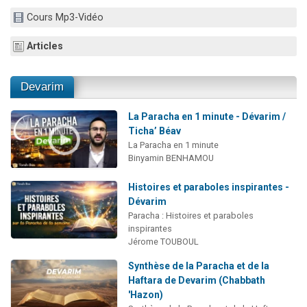
2 personnes viennent de nous rejoindre sur WhatsApp
Cours Mp3-Vidéo
2 nouvelles musiques dans Torah-Box Music
Articles
3 personnes viennent de nous rejoindre sur WhatsApp
8 personnes viennent de faire un don pour Tsédaka : pauvres d'Israel
Devarim
2 personnes viennent de faire un don pour 1 Journée de Vacances Pour les Enfants
La Paracha en 1 minute - Dévarim /
Ticha’ Béav
La Paracha en 1 minute
Binyamin BENHAMOU
Histoires et paraboles inspirantes -
Dévarim
Paracha : Histoires et paraboles
inspirantes
Jérome TOUBOUL
Synthèse de la Paracha et de la
Haftara de Devarim (Chabbath
'Hazon)