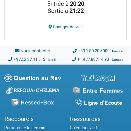
Entrée à
20:20
Sortie à
21:22
Changer de ville
Nous contacter
+33.1.80.20.5000
France
+972.2.37.41.515
+1.437.887.14.93
Israël
Canada
Raccourcis
Ressources
Paracha de la semaine
Calendrier Juif