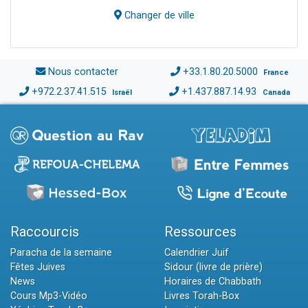
Changer de ville
Nous contacter
+33.1.80.20.5000
France
+972.2.37.41.515
+1.437.887.14.93
Israël
Canada
Raccourcis
Ressources
Paracha de la semaine
Calendrier Juif
Fêtes Juives
Sidour (livre de prière)
News
Horaires de Chabbath
Cours Mp3-Vidéo
Livres Torah-Box