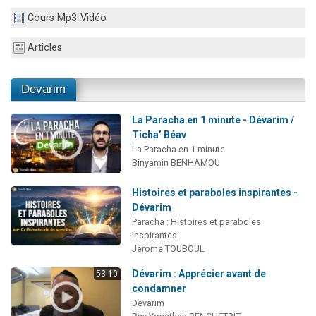
6 personnes viennent de faire un don pour 5 enfants déjà orphelins risquent de perdre leur maman
Cours Mp3-Vidéo
2 personnes viennent de faire un don pour Reloger Rivka, 6 enfants, victime de violences...
Articles
10 personnes viennent de demander une bénédiction
Il reste 49 places pour étudier en groupe sur Zoom
Devarim
2 personnes viennent de nous rejoindre sur WhatsApp
La Paracha en 1 minute - Dévarim /
Ticha’ Béav
La Paracha en 1 minute
Binyamin BENHAMOU
Histoires et paraboles inspirantes -
Dévarim
Paracha : Histoires et paraboles
inspirantes
Jérome TOUBOUL
Dévarim : Apprécier avant de
53:10
condamner
Devarim