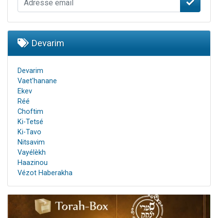
Devarim
Devarim
Vaet'hanane
Ekev
Réé
Choftim
Ki-Tetsé
Ki-Tavo
Nitsavim
Vayélèkh
Haazinou
Vézot Haberakha