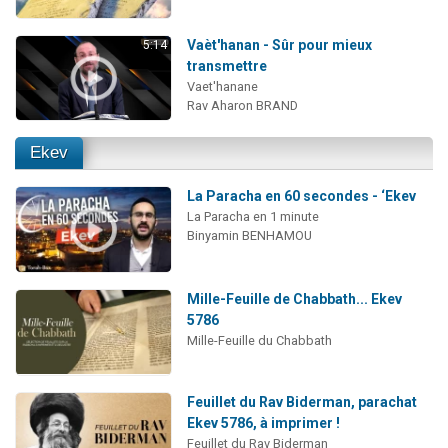
Vaèt'hanan - Sûr pour mieux
5:14
transmettre
Vaet'hanane
Rav Aharon BRAND
Ekev
La Paracha en 60 secondes - ‘Ekev
La Paracha en 1 minute
Binyamin BENHAMOU
Mille-Feuille de Chabbath... Ekev
5786
Mille-Feuille du Chabbath
Feuillet du Rav Biderman, parachat
Ekev 5786, à imprimer !
Feuillet du Rav Biderman