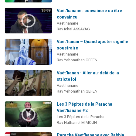
Vaét'hanane : convaincre ou être
15:07
convaincu
Vaet'hanane
Rav Ichaï ASSAYAG
Vaét’hanan – Quand ajouter signifie
soustraire
Vaet'hanane
Rav Yehonathan GEFEN
Vaét'hanan - Aller au-delà de la
stricte loi
Vaet'hanane
Rav Yehonathan GEFEN
Les 3 Pépites de la Paracha
Vaet'hanane #2
Les 3 Pépites de la Paracha
Rav Nathaniel MIMOUN
Paracha Vaet'hanane avec Rabbin