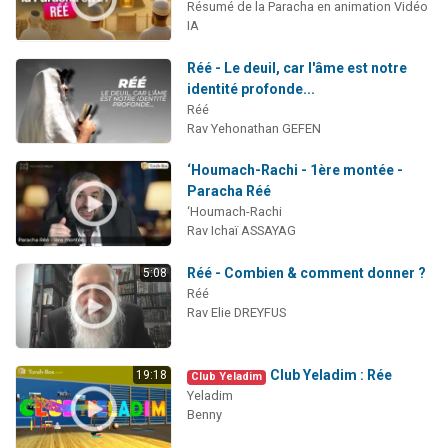
Résumé de la Paracha en animation Vidéo
IA
Réé - Le deuil, car l'âme est notre
identité profonde...
Réé
Rav Yehonathan GEFEN
‘Houmach-Rachi - 1ère montée -
Paracha Réé
‘Houmach-Rachi
Rav Ichaï ASSAYAG
Réé - Combien & comment donner ?
5:08
Réé
Rav Elie DREYFUS
Club Yeladim : Rée
19:18
Club Yeladim
Yeladim
Benny