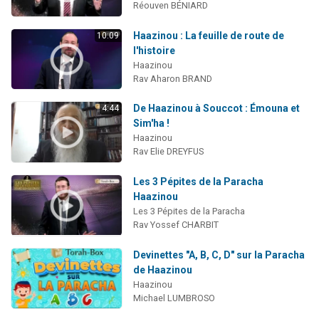
Réouven BÉNIARD
Haazinou : La feuille de route de
10:09
l'histoire
Haazinou
Rav Aharon BRAND
De Haazinou à Souccot : Émouna et
4:44
Sim'ha !
Haazinou
Rav Elie DREYFUS
Les 3 Pépites de la Paracha
Haazinou
Les 3 Pépites de la Paracha
Rav Yossef CHARBIT
Devinettes "A, B, C, D" sur la Paracha
de Haazinou
Haazinou
Michael LUMBROSO