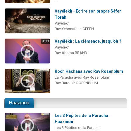
Vayélekh - Écrire son propre Séfer
Torah
Vayélèkh
Rav Yehonathan GEFEN
Vayélèkh : La clémence, jusqu'où ?
8:33
Vayélèkh
Rav Aharon BRAND
Roch Hachana avec Rav Rosenblum
La Paracha avec Rav Rosenblum
Rav Baroukh ROSENBLUM
Haazinou
Les 3 Pépites de la Paracha
Haazinou
Les 3 Pépites de la Paracha