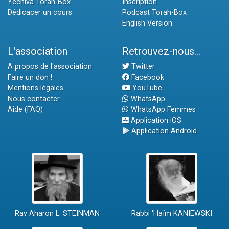
Yéchiva Torah-Box
Inscription
Dédicacer un cours
Podcast Torah-Box
English Version
L'association
Retrouvez-nous...
A propos de l'association
Twitter
Faire un don !
Facebook
Mentions légales
YouTube
Nous contacter
WhatsApp
Aide (FAQ)
WhatsApp Femmes
Application iOS
Application Android
Rav Aharon L. STEINMAN
Rabbi 'Haïm KANIEWSKI