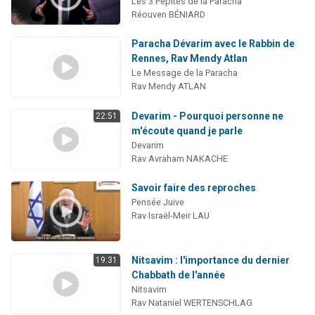
Les 3 Pépites de la Paracha
Réouven BÉNIARD
Paracha Dévarim avec le Rabbin de
Rennes, Rav Mendy Atlan
Le Message de la Paracha
Rav Mendy ATLAN
Devarim - Pourquoi personne ne
22:51
m'écoute quand je parle
Devarim
Rav Avraham NAKACHE
Savoir faire des reproches
Pensée Juive
Rav Israël-Meir LAU
Nitsavim : l'importance du dernier
19:31
Chabbath de l'année
Nitsavim
Rav Nataniel WERTENSCHLAG