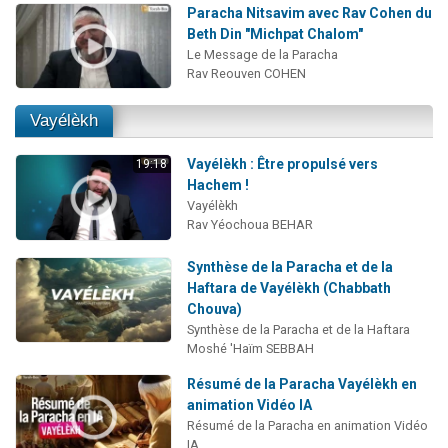
Paracha Nitsavim avec Rav Cohen du
Beth Din "Michpat Chalom"
Le Message de la Paracha
Rav Reouven COHEN
Vayélèkh
Vayélèkh : Être propulsé vers
19:18
Hachem !
Vayélèkh
Rav Yéochoua BEHAR
Synthèse de la Paracha et de la
Haftara de Vayélèkh (Chabbath
Chouva)
Synthèse de la Paracha et de la Haftara
Moshé 'Haïm SEBBAH
Résumé de la Paracha Vayélèkh en
animation Vidéo IA
Résumé de la Paracha en animation Vidéo
IA