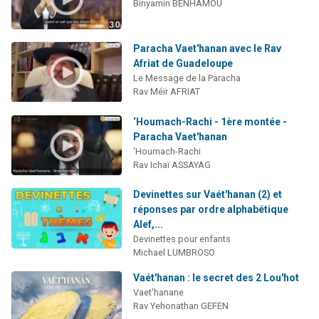
Binyamin BENHAMOU
Paracha Vaet'hanan avec le Rav
Afriat de Guadeloupe
Le Message de la Paracha
Rav Méïr AFRIAT
‘Houmach-Rachi - 1ère montée -
Paracha Vaet'hanan
‘Houmach-Rachi
Rav Ichaï ASSAYAG
Devinettes sur Vaét'hanan (2) et
réponses par ordre alphabétique
Alef,...
Devinettes pour enfants
Michael LUMBROSO
Vaét'hanan : le secret des 2 Lou'hot
Vaet'hanane
Rav Yehonathan GEFEN