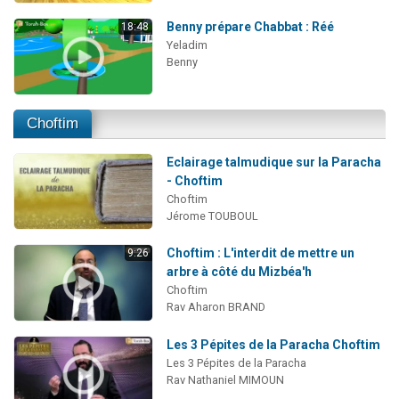
Benny prépare Chabbat : Réé
18:48
Yeladim
Benny
Choftim
Eclairage talmudique sur la Paracha
- Choftim
Choftim
Jérome TOUBOUL
Choftim : L'interdit de mettre un
9:26
arbre à côté du Mizbéa'h
Choftim
Rav Aharon BRAND
Les 3 Pépites de la Paracha Choftim
Les 3 Pépites de la Paracha
Rav Nathaniel MIMOUN