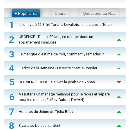
+ Populaires
Cours
Questions au Rav
1
Ils ont volé 12 Sifré Torah à Levallois… mais pas la Torah
2
URGENCE - Diane, 80 ans, en danger dans un
appartement insalubre
3
Je manque d'estime de moi, comment y remédier ?
4
L'édito de la semaine - En visite chez le Steipler
5
DERNIERS JOURS : Sauvez la jambe de Yohan
6
Assister à un mariage mélangé pour le repas et séparé
pour les danses ?! (Rav Gabriel DAYAN)
7
Horaires du Jeûne de Ticha Béav
8
Elyana au buisson ardent