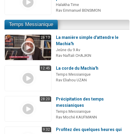
Halakha Time
Rav Emmanuel BENSIMON
Temps Messianique
La manière simple d'attendre le
26:13
Machia'h
Jeûne du 9 Av
Rav Naftali CHAJKIN
La corde du Machia'h
12:45
Temps Messianique
Rav Eliahou UZAN
Précipitation des temps
28:20
messianiques
Temps Messianique
Rav Moché KAUFMANN
Profitez des quelques heures qui
9:32