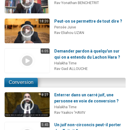
Rav Yonathan BENCHETRIT
Peut-on se permettre de tout dire ?
18:20
Pensée Juive
Rav Eliahou UZAN
Demander pardon à quelqu'un sur
6:05
qui on a entendu du Lachon Hara ?
Halakha Time
Rav Gad ALLOUCHE
Conversion
Enterrer dans un carré juif, une
8:27
personne en voie de conversion ?
Halakha Time
Rav Yaakov 'HAVIV
Un juif non-circoncis peut-il porter
5:45