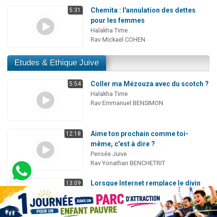
Chemita : l'annulation des dettes
5:31
pour les femmes
Halakha Time
Rav Mickaël COHEN
Etudes & Ethique Juive
Coller ma Mézouza avec du scotch ?
5:54
Halakha Time
Rav Emmanuel BENSIMON
Aime ton prochain comme toi-
12:18
même, c'est à dire ?
Pensée Juive
Rav Yonathan BENCHETRIT
Lorsque Internet remplace le divin
13:09
Pensée Juive
Rav Raphaël SADIN