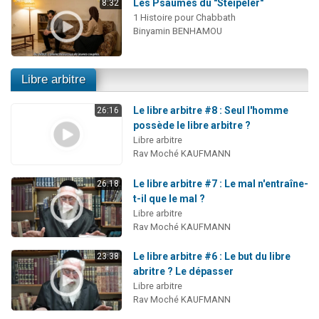
Les Psaumes du "Steipeler"
8:32
1 Histoire pour Chabbath
Binyamin BENHAMOU
Libre arbitre
Le libre arbitre #8 : Seul l'homme
26:16
possède le libre arbitre ?
Libre arbitre
Rav Moché KAUFMANN
Le libre arbitre #7 : Le mal n'entraîne-
26:18
t-il que le mal ?
Libre arbitre
Rav Moché KAUFMANN
Le libre arbitre #6 : Le but du libre
23:38
abritre ? Le dépasser
Libre arbitre
Rav Moché KAUFMANN