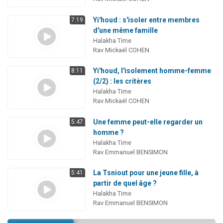
Yi'houd : s'isoler entre membres
7:19
d'une même famille
Halakha Time
Rav Mickaël COHEN
Yi'houd, l'isolement homme-femme
8:11
(2/2) : les critères
Halakha Time
Rav Mickaël COHEN
Une femme peut-elle regarder un
5:47
homme ?
Halakha Time
Rav Emmanuel BENSIMON
La Tsniout pour une jeune fille, à
5:41
partir de quel âge ?
Halakha Time
Rav Emmanuel BENSIMON