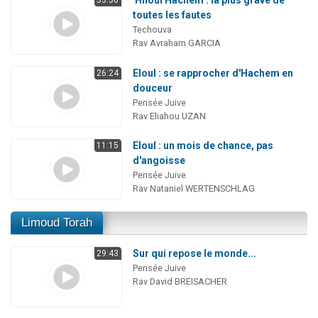
'Hiloul Hachem : la plus grave de
53:36
toutes les fautes
Techouva
Rav Avraham GARCIA
Eloul : se rapprocher d'Hachem en
26:24
douceur
Pensée Juive
Rav Eliahou UZAN
Eloul : un mois de chance, pas
11:15
d'angoisse
Pensée Juive
Rav Nataniel WERTENSCHLAG
Limoud Torah
Sur qui repose le monde...
29:43
Pensée Juive
Rav David BREISACHER