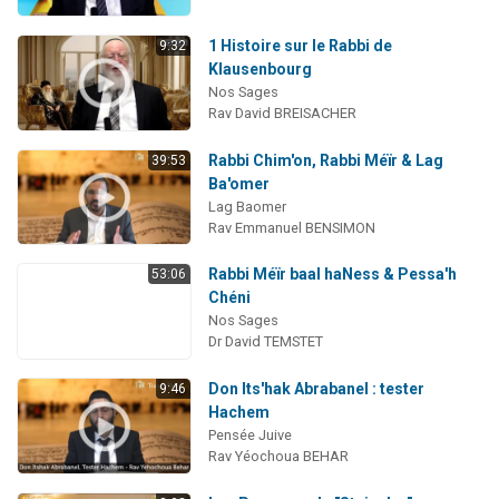
1 Histoire sur le Rabbi de
9:32
Klausenbourg
Nos Sages
Rav David BREISACHER
Rabbi Chim'on, Rabbi Méïr & Lag
39:53
Ba'omer
Lag Baomer
Rav Emmanuel BENSIMON
Rabbi Méïr baal haNess & Pessa'h
53:06
Chéni
Nos Sages
Dr David TEMSTET
Don Its'hak Abrabanel : tester
9:46
Hachem
Pensée Juive
Rav Yéochoua BEHAR