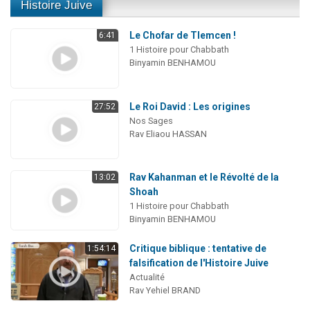
Histoire Juive
Le Chofar de Tlemcen !
6:41
1 Histoire pour Chabbath
Binyamin BENHAMOU
Le Roi David : Les origines
27:52
Nos Sages
Rav Eliaou HASSAN
Rav Kahanman et le Révolté de la
13:02
Shoah
1 Histoire pour Chabbath
Binyamin BENHAMOU
Critique biblique : tentative de
1:54:14
falsification de l'Histoire Juive
Actualité
Rav Yehiel BRAND