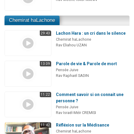
Chemirat haLachone
Lachon Hara : un cri dans le silence
29:43
Chemirat haLachone
Rav Eliahou UZAN
Parole de vie & Parole de mort
13:09
Pensée Juive
Rav Raphaël SADIN
Comment savoir si on connait une
11:22
personne ?
Pensée Juive
Rav Israël-Méïr CREMISI
Réfléxion sur la Médisance
11:42
Chemirat haLachone