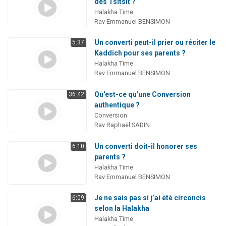
des Tsitsit ?
Halakha Time
Rav Emmanuel BENSIMON
Un converti peut-il prier ou réciter le
5:37
Kaddich pour ses parents ?
Halakha Time
Rav Emmanuel BENSIMON
Qu'est-ce qu'une Conversion
36:42
authentique ?
Conversion
Rav Raphaël SADIN
Un converti doit-il honorer ses
6:10
parents ?
Halakha Time
Rav Emmanuel BENSIMON
Je ne sais pas si j’ai été circoncis
6:09
selon la Halakha
Halakha Time