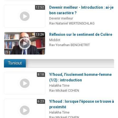
Devenir meilleur - Introduction : ai-je
12:52
bon caractère ?
Devenir meilleur
Rav Nataniel WERTENSCHLAG
Réflexion sur le sentiment de Colère
13:26
Middot
Rav Yonathan BENCHETRIT
Tsniout
Yi'houd, l'isolement homme-femme
8:18
(1/2) : introduction
Halakha Time
Rav Mickaël COHEN
Yi'houd : lorsque l'épouse se trouve à
6:23
proximité
Halakha Time
Rav Mickaël COHEN