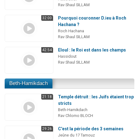
Rav Shaul SILLAM
Pourquoi couronner D.ieu à Roch
32:00
Hachana ?
Roch Hachana
Rav Shaul SILLAM
Eloul : le Roi est dans les champs
42:54
Hassidout
Rav Shaul SILLAM
Beth-Hamikdach
Temple détruit : les Juifs étaient trop
21:18
stricts
Beth-Hamikdach
Rav Chlomo BLOCH
C'est la période des 3 semaines
29:26
Jeûne du 17 Tamouz