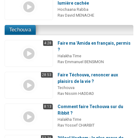
lumière cachée
Hochaana Rabba
Rav David MENACHE
Techouva
Faire ma 'Amida en français, permis
4:28
?
Halakha Time
Rav Emmanuel BENSIMON
Faire Téchouva, renoncer aux
28:53
plaisirs de la vie ?
Techouva
Rav Nissim HADDAD
Comment faire Techouva sur du
8:13
Ribbit ?
Halakha Time
Rav Yossef CHARBIT