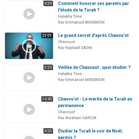
Comment honorer ses parents par
4:59
l'étude de la Torah ?
Halakha Time
Rav Emmanuel BENSIMON
Le grand secret d'après Chavou’ot
22:01
Chavouot
Rav Raphaël SADIN
Veillée de Chavouot : quoi étudier ?
6:53
Halakha Time
Rav Emmanuel BENSIMON
Chavou’ot - Le mérite de la Torah en
14:43
permanence
Chavouot
Rav Avraham GARCIA
Étudier la Torah le soir de Noël,
4:55
permis ?