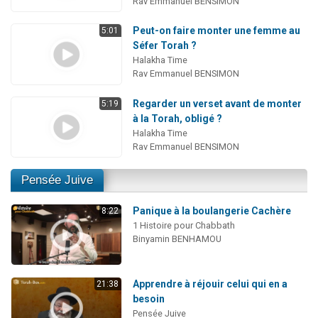
Rav Emmanuel BENSIMON
Peut-on faire monter une femme au
5:01
Séfer Torah ?
Halakha Time
Rav Emmanuel BENSIMON
Regarder un verset avant de monter
5:19
à la Torah, obligé ?
Halakha Time
Rav Emmanuel BENSIMON
Pensée Juive
Panique à la boulangerie Cachère
8:22
1 Histoire pour Chabbath
Binyamin BENHAMOU
Apprendre à réjouir celui qui en a
21:38
besoin
Pensée Juive