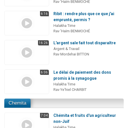
Rav 'Haïm BENMOCHÉ
Ribit : rendre plus que ce que j'ai
6:16
emprunté, permis ?
Halakha Time
Rav 'Haïm BENMOCHÉ
L'argent sale fait tout disparaître
16:26
Argent & Travail
Rav Mordehai BITTON
Le délai de paiement des dons
6:06
promis à la synagogue
Halakha Time
Rav Ye'hiel CHARBIT
Chemita
Chémita et fruits d'un agriculteur
7:04
non-Juif
Halakha Time