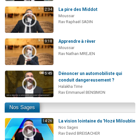
La pire des Middot
2:34
Moussar
Rav Raphaël SADIN
Apprendre à rêver
9:18
Moussar
Rav Nathan MREJEN
Dénoncer un automobiliste qui
5:45
conduit dangereusement ?
Halakha Time
Rav Emmanuel BENSIMON
Nos Sages
La vision lointaine du 'Hozé Miloublin
14:26
Nos Sages
Rav David BREISACHER