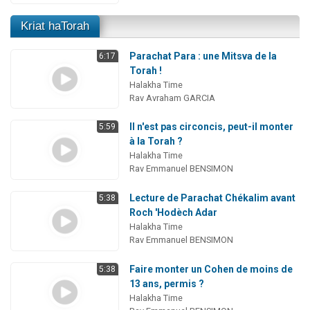
Kriat haTorah
Parachat Para : une Mitsva de la
6:17
Torah !
Halakha Time
Rav Avraham GARCIA
Il n'est pas circoncis, peut-il monter
5:59
à la Torah ?
Halakha Time
Rav Emmanuel BENSIMON
Lecture de Parachat Chékalim avant
5:38
Roch 'Hodèch Adar
Halakha Time
Rav Emmanuel BENSIMON
Faire monter un Cohen de moins de
5:38
13 ans, permis ?
Halakha Time