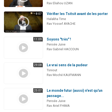
Rav Eliahou UZAN
Vérifier les Tsitsit avant de les porter
8:07
Halakha Time
Rav Yossef AYACHE
Soyons "très" !
11:09
Pensée Juive
Rav Gabriel HACCOUN
Le vrai sens de la pudeur
29:08
Tsniout
Rav Moché KAUFMANN
Le monde futur (aussi) n'est qu'un
25:07
passage...
Pensée Juive
Rav Ariel FHIMA