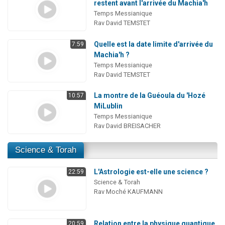
restent avant l'arrivée du Machia'h
Temps Messianique
Rav David TEMSTET
Quelle est la date limite d'arrivée du
7:59
Machia'h ?
Temps Messianique
Rav David TEMSTET
La montre de la Guéoula du 'Hozé
10:57
MiLublin
Temps Messianique
Rav David BREISACHER
Science & Torah
L'Astrologie est-elle une science ?
22:59
Science & Torah
Rav Moché KAUFMANN
Relation entre la physique quantique
20:59