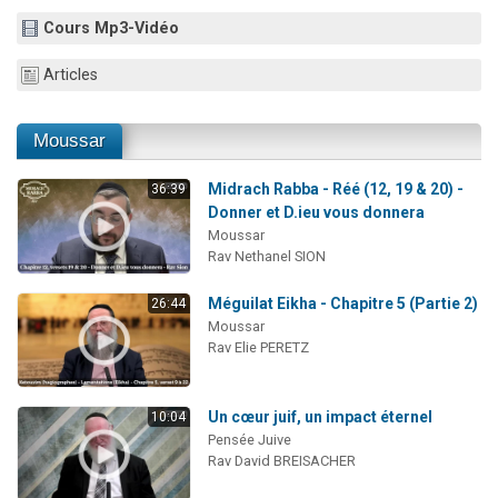
30 personnes viennent de faire un don pour Sauvez la jambe de Yohan
Cours Mp3-Vidéo
Il reste 49 places pour étudier en groupe sur Zoom
Articles
12 nouvelles musiques dans Torah-Box Music
29 personnes viennent de demander une bénédiction
Moussar
Il reste 49 places pour étudier en groupe sur Zoom
Midrach Rabba - Réé (12, 19 & 20) -
36:39
Donner et D.ieu vous donnera
Moussar
Rav Nethanel SION
Méguilat Eikha - Chapitre 5 (Partie 2)
26:44
Moussar
Rav Elie PERETZ
Un cœur juif, un impact éternel
10:04
Pensée Juive
Rav David BREISACHER