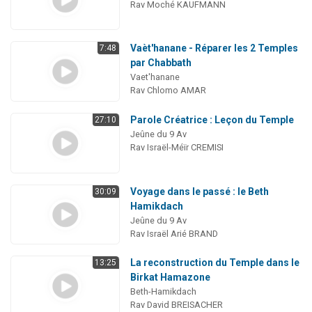
Rav Moché KAUFMANN
Vaèt'hanane - Réparer les 2 Temples
7:48
par Chabbath
Vaet'hanane
Rav Chlomo AMAR
Parole Créatrice : Leçon du Temple
27:10
Jeûne du 9 Av
Rav Israël-Méïr CREMISI
Voyage dans le passé : le Beth
30:09
Hamikdach
Jeûne du 9 Av
Rav Israël Arié BRAND
La reconstruction du Temple dans le
13:25
Birkat Hamazone
Beth-Hamikdach
Rav David BREISACHER