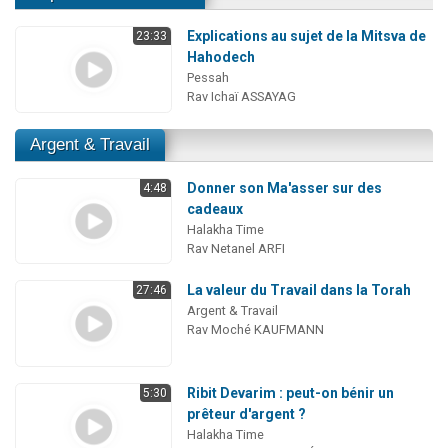
Explications au sujet de la Mitsva de
23:33
Hahodech
Pessah
Rav Ichaï ASSAYAG
Argent & Travail
Donner son Ma'asser sur des
4:48
cadeaux
Halakha Time
Rav Netanel ARFI
La valeur du Travail dans la Torah
27:46
Argent & Travail
Rav Moché KAUFMANN
Ribit Devarim : peut-on bénir un
5:30
prêteur d'argent ?
Halakha Time