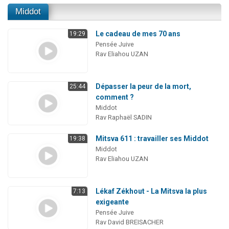
Middot
Le cadeau de mes 70 ans
19:29
Pensée Juive
Rav Eliahou UZAN
Dépasser la peur de la mort,
25:44
comment ?
Middot
Rav Raphaël SADIN
Mitsva 611 : travailler ses Middot
19:38
Middot
Rav Eliahou UZAN
Lékaf Zékhout - La Mitsva la plus
7:13
exigeante
Pensée Juive
Rav David BREISACHER