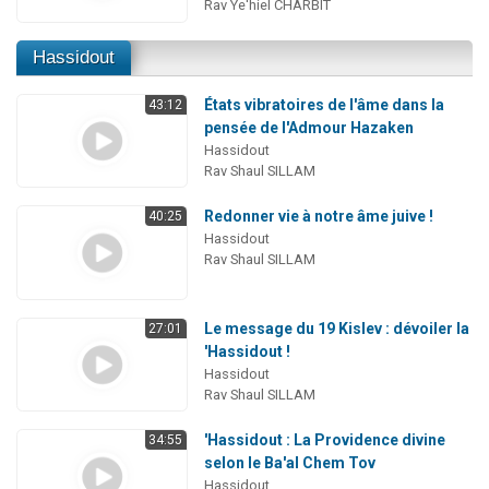
Rav Ye'hiel CHARBIT
Hassidout
États vibratoires de l'âme dans la
43:12
pensée de l'Admour Hazaken
Hassidout
Rav Shaul SILLAM
Redonner vie à notre âme juive !
40:25
Hassidout
Rav Shaul SILLAM
Le message du 19 Kislev : dévoiler la
27:01
'Hassidout !
Hassidout
Rav Shaul SILLAM
'Hassidout : La Providence divine
34:55
selon le Ba'al Chem Tov
Hassidout