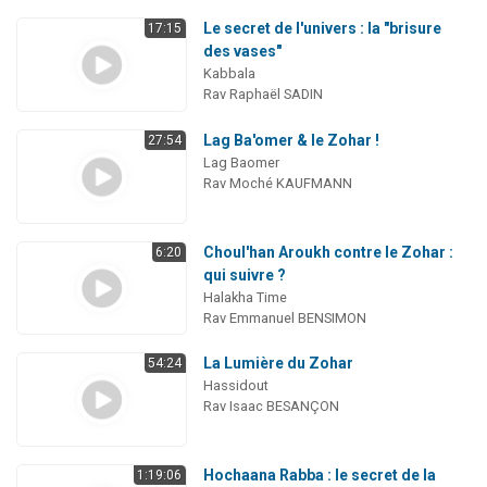
Le secret de l'univers : la "brisure
17:15
des vases"
Kabbala
Rav Raphaël SADIN
Lag Ba'omer & le Zohar !
27:54
Lag Baomer
Rav Moché KAUFMANN
Choul'han Aroukh contre le Zohar :
6:20
qui suivre ?
Halakha Time
Rav Emmanuel BENSIMON
La Lumière du Zohar
54:24
Hassidout
Rav Isaac BESANÇON
Hochaana Rabba : le secret de la
1:19:06