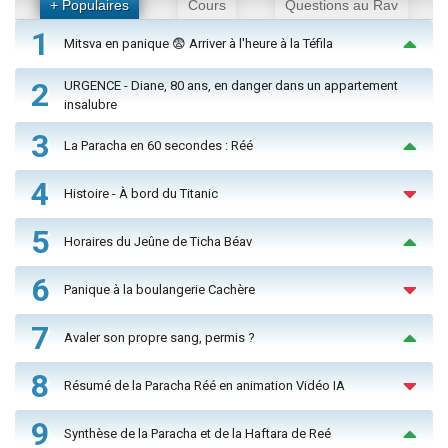
+ Populaires
Cours
Questions au Rav
1
Mitsva en panique 😨 Arriver à l'heure à la Téfila
2
URGENCE - Diane, 80 ans, en danger dans un appartement
insalubre
3
La Paracha en 60 secondes : Réé
4
Histoire - À bord du Titanic
5
Horaires du Jeûne de Ticha Béav
6
Panique à la boulangerie Cachère
7
Avaler son propre sang, permis ?
8
Résumé de la Paracha Réé en animation Vidéo IA
9
Synthèse de la Paracha et de la Haftara de Reé