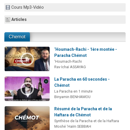
2 personnes viennent de nous rejoindre sur WhatsApp
Cours Mp3-Vidéo
13 personnes viennent de demander une bénédiction
Articles
Il reste 49 places pour étudier en groupe sur Zoom
12 nouvelles musiques dans Torah-Box Music
Chemot
2 personnes viennent de nous rejoindre sur WhatsApp
‘Houmach-Rachi - 1ère montée -
Paracha Chémot
‘Houmach-Rachi
Rav Ichaï ASSAYAG
La Paracha en 60 secondes -
Chémot
La Paracha en 1 minute
Binyamin BENHAMOU
Résumé de la Paracha et de la
Haftara de Chémot
Synthèse de la Paracha et de la Haftara
Moshé 'Haïm SEBBAH