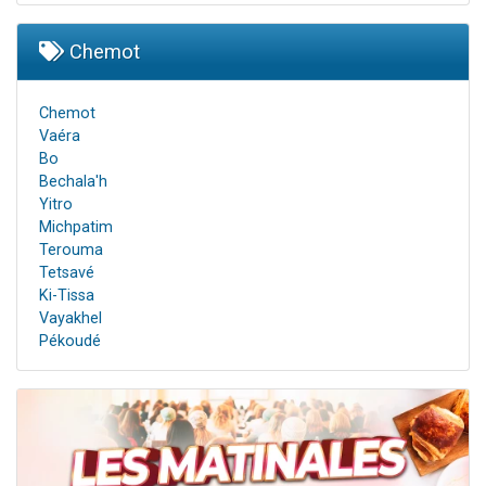
Chemot
Chemot
Vaéra
Bo
Bechala'h
Yitro
Michpatim
Terouma
Tetsavé
Ki-Tissa
Vayakhel
Pékoudé