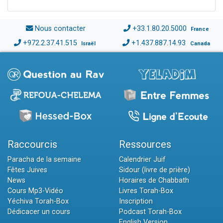
Nous contacter
+33.1.80.20.5000
France
+972.2.37.41.515
+1.437.887.14.93
Israël
Canada
Raccourcis
Ressources
Paracha de la semaine
Calendrier Juif
Fêtes Juives
Sidour (livre de prière)
News
Horaires de Chabbath
Cours Mp3-Vidéo
Livres Torah-Box
Yéchiva Torah-Box
Inscription
Dédicacer un cours
Podcast Torah-Box
English Version