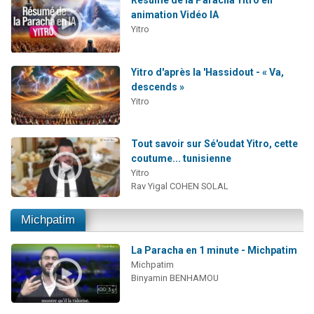
Résumé de la Paracha Yitro en
animation Vidéo IA
Yitro
Yitro d'après la 'Hassidout - « Va,
descends »
Yitro
Tout savoir sur Sé'oudat Yitro, cette
coutume... tunisienne
Yitro
Rav Yigal COHEN SOLAL
Michpatim
La Paracha en 1 minute - Michpatim
Michpatim
Binyamin BENHAMOU