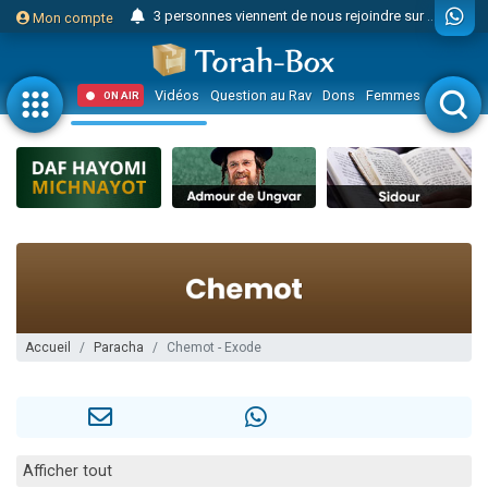
3 personnes viennent de nous rejoindre sur WhatsApp
Mon compte
Odaya vient de donner son Maasser
3 personnes viennent de faire un don pour 5 jours de vacances aux Orphelins
Vidéos
Question au Rav
Dons
Femmes
Enfants
ON AIR
3 personnes viennent de faire un don pour Diane, 80 ans, dans un appartement insalubre
2 personnes viennent de nous rejoindre sur WhatsApp
13 personnes viennent de demander une bénédiction
30 personnes viennent de faire un don pour Sauvez la jambe de Yohan
Il reste 49 places pour étudier en groupe sur Zoom
12 nouvelles musiques dans Torah-Box Music
3 personnes viennent de nous rejoindre sur WhatsApp
2 personnes viennent de nous rejoindre sur WhatsApp
Accueil
Paracha
Chemot - Exode
2 nouvelles musiques dans Torah-Box Music
3 personnes viennent de nous rejoindre sur WhatsApp
8 personnes viennent de faire un don pour Tsédaka : pauvres d'Israel
Afficher tout
Nouvelle émission radio : Visions de grandeur n°104 : Le Chabbath et le Birkat Hamazone à travers le temps