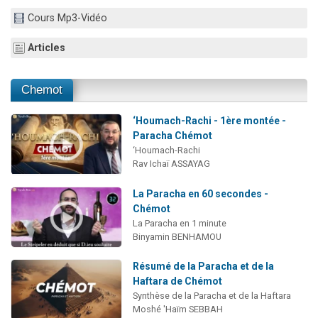
61 personnes viennent de demander une bénédiction
Cours Mp3-Vidéo
Il reste 49 places pour étudier en groupe sur Zoom
Articles
Ariel vient de donner son Maasser
Nathaniel vient de donner son Maasser
Chemot
4 personnes viennent de nous rejoindre sur WhatsApp
‘Houmach-Rachi - 1ère montée -
Paracha Chémot
‘Houmach-Rachi
Rav Ichaï ASSAYAG
La Paracha en 60 secondes -
Chémot
La Paracha en 1 minute
Binyamin BENHAMOU
Résumé de la Paracha et de la
Haftara de Chémot
Synthèse de la Paracha et de la Haftara
Moshé 'Haïm SEBBAH