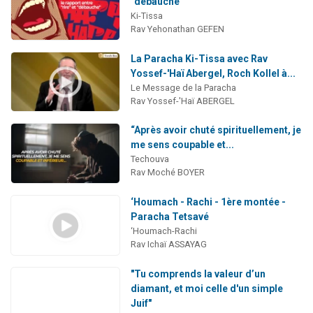
"débauche"
Ki-Tissa
Rav Yehonathan GEFEN
La Paracha Ki-Tissa avec Rav
Yossef-'Haï Abergel, Roch Kollel à...
Le Message de la Paracha
Rav Yossef-'Haï ABERGEL
“Après avoir chuté spirituellement, je
me sens coupable et...
Techouva
Rav Moché BOYER
‘Houmach - Rachi - 1ère montée -
Paracha Tetsavé
‘Houmach-Rachi
Rav Ichaï ASSAYAG
"Tu comprends la valeur d’un
diamant, et moi celle d'un simple
Juif"