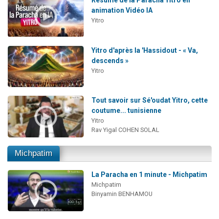
Résumé de la Paracha Yitro en
animation Vidéo IA
Yitro
Yitro d'après la 'Hassidout - « Va,
descends »
Yitro
Tout savoir sur Sé'oudat Yitro, cette
coutume... tunisienne
Yitro
Rav Yigal COHEN SOLAL
Michpatim
La Paracha en 1 minute - Michpatim
Michpatim
Binyamin BENHAMOU