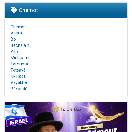
Chemot
Chemot
Vaéra
Bo
Bechala'h
Yitro
Michpatim
Terouma
Tetsavé
Ki-Tissa
Vayakhel
Pékoudé