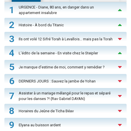
1
URGENCE - Diane, 80 ans, en danger dans un
appartement insalubre
2
Histoire - À bord du Titanic
3
Ils ont volé 12 Sifré Torah à Levallois… mais pas la Torah
4
L'édito de la semaine - En visite chez le Steipler
5
Je manque d'estime de moi, comment y remédier ?
6
DERNIERS JOURS : Sauvez la jambe de Yohan
7
Assister à un mariage mélangé pour le repas et séparé
pour les danses ?! (Rav Gabriel DAYAN)
8
Horaires du Jeûne de Ticha Béav
9
Elyana au buisson ardent