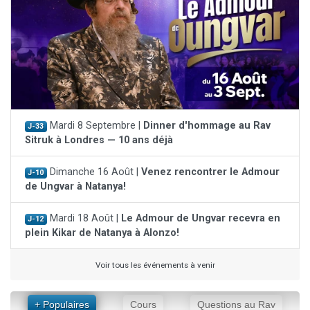
Mardi 8 Septembre |
Dinner d'hommage au Rav
J-33
Sitruk à Londres — 10 ans déjà
Dimanche 16 Août |
Venez rencontrer le Admour
J-10
de Ungvar à Natanya!
Mardi 18 Août |
Le Admour de Ungvar recevra en
J-12
plein Kikar de Natanya à Alonzo!
Voir tous les événements à venir
+ Populaires
Cours
Questions au Rav