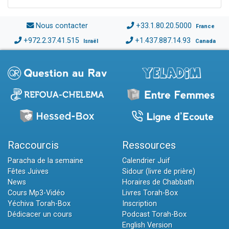
Nous contacter
+33.1.80.20.5000
France
+972.2.37.41.515
+1.437.887.14.93
Israël
Canada
Raccourcis
Ressources
Paracha de la semaine
Calendrier Juif
Fêtes Juives
Sidour (livre de prière)
News
Horaires de Chabbath
Cours Mp3-Vidéo
Livres Torah-Box
Yéchiva Torah-Box
Inscription
Dédicacer un cours
Podcast Torah-Box
English Version