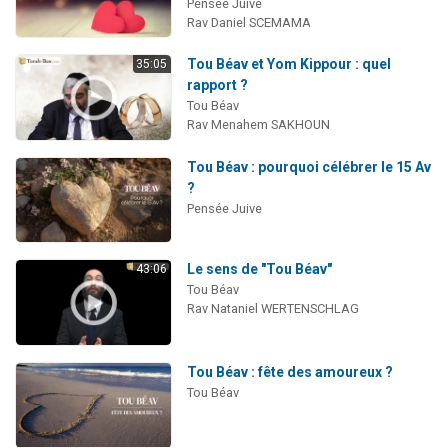
Pensée Juive
Rav Daniel SCEMAMA
Tou Béav et Yom Kippour : quel
35:05
rapport ?
Tou Béav
Rav Menahem SAKHOUN
Tou Béav : pourquoi célébrer le 15 Av
?
Pensée Juive
Le sens de "Tou Béav"
43:06
Tou Béav
Rav Nataniel WERTENSCHLAG
Tou Béav : fête des amoureux ?
Tou Béav