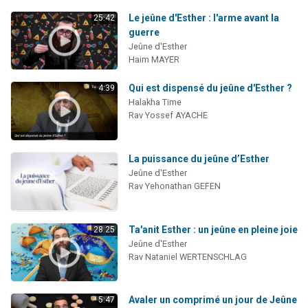
Le jeûne d'Esther : l'arme avant la
25:42
guerre
Jeûne d'Esther
Haim MAYER
Qui est dispensé du jeûne d'Esther ?
4:39
Halakha Time
Rav Yossef AYACHE
La puissance du jeûne d’Esther
Jeûne d'Esther
Rav Yehonathan GEFEN
Ta'anit Esther : un jeûne en pleine joie
28:25
Jeûne d'Esther
Rav Nataniel WERTENSCHLAG
Avaler un comprimé un jour de Jeûne
5:47