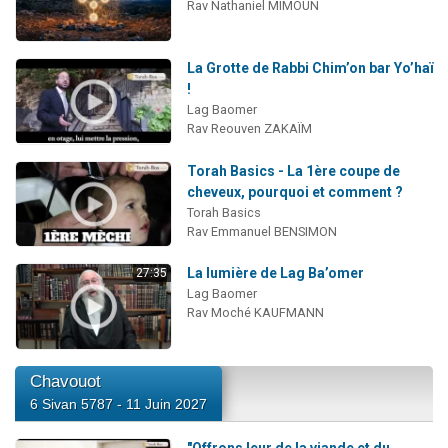
Rav Nathaniel MIMOUN
La Grotte de Rabbi Chim’on bar Yo’haï
!
Lag Baomer
Rav Reouven ZAKAÏM
Torah Basics - La 1ère coupe de
cheveux, pourquoi et comment ?
Torah Basics
Rav Emmanuel BENSIMON
La lumière de Lag Ba’omer
27:35
Lag Baomer
Rav Moché KAUFMANN
Chavouot
6 Sivan 5787 - 11 Juin 2027
"Offrons leur de la viande et du