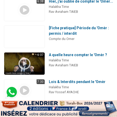
Hier, j'ai oublié de compter le 'Omèr...
6:38
Halakha Time
Rav Avraham TAIEB
[Fiche pratique] Période du 'Omèr :
permis / interdit
Compte du Omer
A quelle heure compter le 'Omèr ?
6:37
Halakha Time
Rav Avraham TAIEB
Lois & Interdits pendant le 'Omèr
7:30
Halakha Time
Rav Yossef AYACHE
Après Pessa'h : quelle bénédiction
6:00
sur la Matsa ?