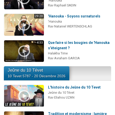
'Hanouka
Rav Raphaël SADIN
'Hanouka - Soyons surnaturels
29:20
'Hanouka
Rav Nataniel WERTENSCHLAG
Que faire si les bougies de 'Hanouka
4:33
s'éteignent ?
Halakha Time
Rav Avraham GARCIA
Jeûne du 10 Tévet
10 Tevet 5787 - 20 Décembre 2026
L'histoire du Jeûne du 10 Tevet
Jeûne du 10 Tévet
Rav Eliahou UZAN
Tradition et modernisme : lumière