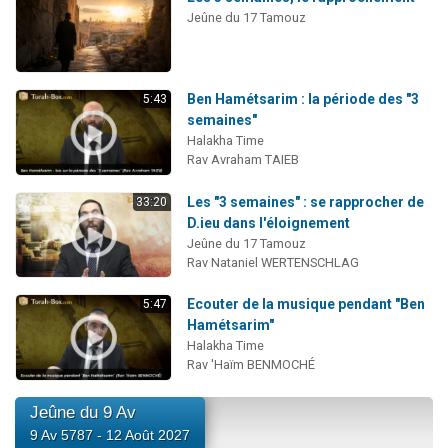
Jeûne du 17 Tamouz
Ben Hamétsarim : la période des "3
5:43
semaines"
Halakha Time
Rav Avraham TAIEB
Les "3 semaines" : se rapprocher de
33:20
D.ieu dans l'éloignement
Jeûne du 17 Tamouz
Rav Nataniel WERTENSCHLAG
Ecouter de la musique pendant "Ben
5:47
Hamétsarim"
Halakha Time
Rav 'Haïm BENMOCHÉ
Jeûne du 9 Av
9 Av 5787 - 12 Août 2027