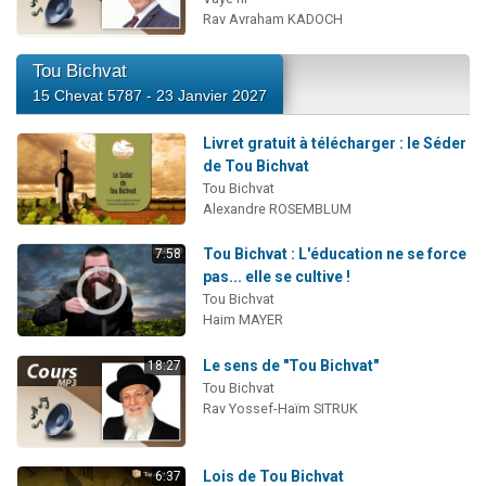
Rav Avraham KADOCH
Tou Bichvat
15 Chevat 5787 - 23 Janvier 2027
Livret gratuit à télécharger : le Séder
de Tou Bichvat
Tou Bichvat
Alexandre ROSEMBLUM
Tou Bichvat : L'éducation ne se force
7:58
pas... elle se cultive !
Tou Bichvat
Haim MAYER
Le sens de "Tou Bichvat"
18:27
Tou Bichvat
Rav Yossef-Haïm SITRUK
Lois de Tou Bichvat
6:37