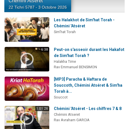
Chémini Atseret
22 Tichri 5787 - 3 Octobre 2026
Les Halakhot de Sim'hat Torah -
Chémini 'Atséret
Sim'hat Torah
Peut-on s'asseoir durant les Hakafot
6:38
de Sim'hat Torah ?
Halakha Time
Rav Emmanuel BENSIMON
[MP3] Paracha & Haftara de
Souccoth, Chémini Atséret & Sim'ha
Torah à...
Souccot
Chémini 'Atséret - Les chiffres 7 & 8
1:01:26
Chémini Atseret
Rav Avraham GARCIA