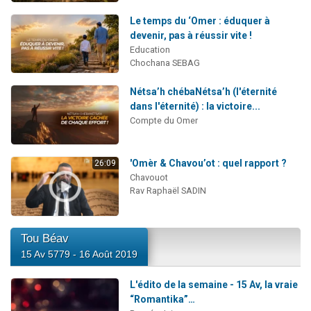
Le temps du ‘Omer : éduquer à
devenir, pas à réussir vite !
Education
Chochana SEBAG
Nétsa’h chébaNétsa’h (l'éternité
dans l'éternité) : la victoire...
Compte du Omer
'Omèr & Chavou’ot : quel rapport ?
26:09
Chavouot
Rav Raphaël SADIN
Tou Béav
15 Av 5779 - 16 Août 2019
L'édito de la semaine - 15 Av, la vraie
“Romantika”…