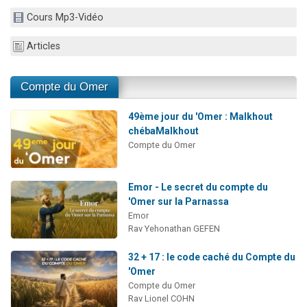
3 personnes viennent de nous rejoindre sur WhatsApp
Cours Mp3-Vidéo
2 personnes viennent de nous rejoindre sur WhatsApp
Articles
2 nouvelles musiques dans Torah-Box Music
6 personnes viennent de nous rejoindre sur WhatsApp
Compte du Omer
49ème jour du 'Omer : Malkhout
chébaMalkhout
Compte du Omer
Emor - Le secret du compte du
'Omer sur la Parnassa
Emor
Rav Yehonathan GEFEN
32 + 17 : le code caché du Compte du
'Omer
Compte du Omer
Rav Lionel COHN