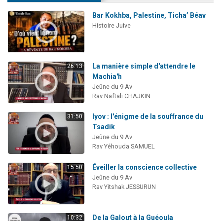
Bar Kokhba, Palestine, Ticha’ Béav
Histoire Juive
La manière simple d'attendre le
26:13
Machia'h
Jeûne du 9 Av
Rav Naftali CHAJKIN
Iyov : l'énigme de la souffrance du
31:50
Tsadik
Jeûne du 9 Av
Rav Yéhouda SAMUEL
Éveiller la conscience collective
15:50
Jeûne du 9 Av
Rav Yitshak JESSURUN
De la Galout à la Guéoula
10:32