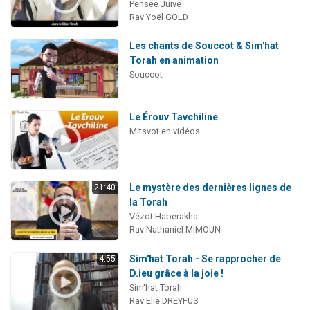
Pensée Juive
Rav Yoël GOLD
Les chants de Souccot & Sim'hat
Torah en animation
Souccot
Le Érouv Tavchiline
Mitsvot en vidéos
Le mystère des dernières lignes de
21:40
la Torah
Vézot Haberakha
Rav Nathaniel MIMOUN
Sim'hat Torah - Se rapprocher de
4:55
D.ieu grâce à la joie !
Sim'hat Torah
Rav Elie DREYFUS