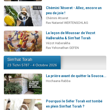
Chémini 'Atseret - Allez, encore un
15:33
peu de joie !
Chémini Atseret
Rav Nataniel WERTENSCHLAG
La leçon de Moussar de Vezot
HaBerakha & Sim’hat Torah
Vézot Haberakha
Rav Yehonathan GEFEN
Sim'hat Torah
23 Tichri 5787 - 4 Octobre 2026
La prière avant de quitter la Soucca...
Hochaana Rabba
Pourquoi le Séfer Torah est tombé
en plein Sim'hat Torah ?