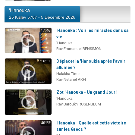
'Hanouka
25 Kislev 5787 - 5 Décembre 2026
'Hanouka : Voir les miracles dans sa
17:46
vie
'Hanouka
Rav Emmanuel BENSIMON
Déplacer la 'Hanoukia après l'avoir
6:11
allumée ?
Halakha Time
Rav Netanel ARFI
Zot 'Hanouka - Un grand Jour !
'Hanouka
Rav Baroukh ROSENBLUM
'Hanouka - Quelle est cette victoire
40:23
sur les Grecs ?