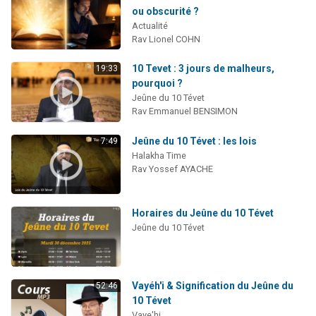
ou obscurité ?
Actualité
Rav Lionel COHN
10 Tevet : 3 jours de malheurs,
19:33
pourquoi ?
Jeûne du 10 Tévet
Rav Emmanuel BENSIMON
Jeûne du 10 Tévet : les lois
7:49
Halakha Time
Rav Yossef AYACHE
Horaires du Jeûne du 10 Tévet
Jeûne du 10 Tévet
Vayéh'i & Signification du Jeûne du
52:46
10 Tévet
Vaye'hi