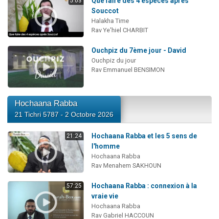
Que faire des 4 espèces après
5:03
Souccot
Halakha Time
Rav Ye'hiel CHARBIT
Ouchpiz du 7ème jour - David
Ouchpiz du jour
Rav Emmanuel BENSIMON
Hochaana Rabba
21 Tichri 5787 - 2 Octobre 2026
Hochaana Rabba et les 5 sens de
21:24
l'homme
Hochaana Rabba
Rav Menahem SAKHOUN
Hochaana Rabba : connexion à la
57:25
vraie vie
Hochaana Rabba
Rav Gabriel HACCOUN