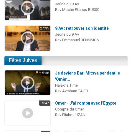
Jeûne du 9 Av
Rav Moché Eliahou BUSSO
9 Av : retrouver son identité
27:35
Jeûne du 9 Av
Rav Emmanuel BENSIMON
Fêtes Juives
Je deviens Bar-Mitsva pendant le
5:38
'Omèr...
Halakha Time
Rav Avraham TAIEB
Omer - J'ai rompu avec l'Égypte
15:47
Compte du Omer
Rav Eliahou UZAN