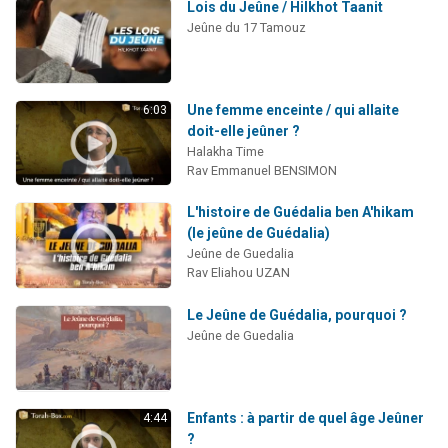
Lois du Jeûne / Hilkhot Taanit
Jeûne du 17 Tamouz
Une femme enceinte / qui allaite
6:03
doit-elle jeûner ?
Halakha Time
Rav Emmanuel BENSIMON
L'histoire de Guédalia ben A'hikam
(le jeûne de Guédalia)
Jeûne de Guedalia
Rav Eliahou UZAN
Le Jeûne de Guédalia, pourquoi ?
Jeûne de Guedalia
Enfants : à partir de quel âge Jeûner
4:44
?