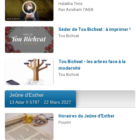
Halakha Time
Rav Avraham TAIEB
Séder de Tou Bichvat : à imprimer !
Tou Bichvat
Tou Bichvat - les arbres face à la
modernité
Tou Bichvat
Jeûne d'Esther
13 Adar II 5787 - 22 Mars 2027
Horaires du Jeûne d'Esther
Pourim