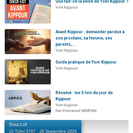
Que fait-on la veille de Yom Kippour ?
Yom Kippour
Avant Kippour : demander pardon à
son prochain, sa femme, ses
parents,...
Yom Kippour
Guide pratique de Yom Kippour
Yom Kippour
Résumé : les 5 lois du jour de
Kippour
Yom Kippour
Rav Emmanuel MIMRAN
Souccot
15 Tichri 5787 - 26 Septembre 2026