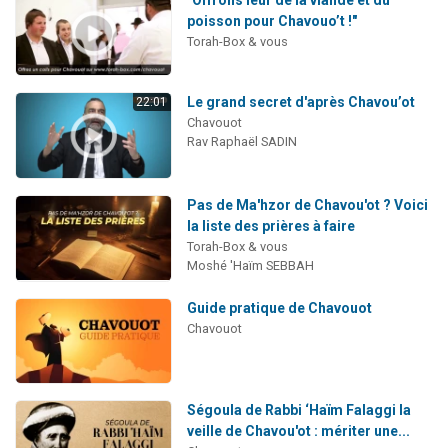
poisson pour Chavouo’t !"
Torah-Box & vous
Le grand secret d'après Chavou’ot
22:01
Chavouot
Rav Raphaël SADIN
Pas de Ma'hzor de Chavou'ot ? Voici
la liste des prières à faire
Torah-Box & vous
Moshé 'Haïm SEBBAH
Guide pratique de Chavouot
Chavouot
Ségoula de Rabbi ‘Haïm Falaggi la
veille de Chavou'ot : mériter une...