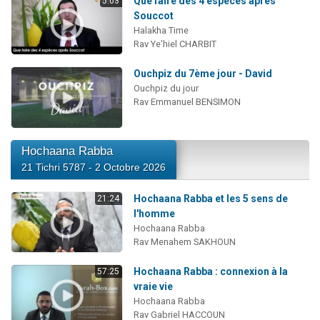
Que faire des 4 espèces après
5:03
Souccot
Halakha Time
Rav Ye'hiel CHARBIT
Ouchpiz du 7ème jour - David
Ouchpiz du jour
Rav Emmanuel BENSIMON
Hochaana Rabba
21 Tichri 5787 - 2 Octobre 2026
Hochaana Rabba et les 5 sens de
21:24
l'homme
Hochaana Rabba
Rav Menahem SAKHOUN
Hochaana Rabba : connexion à la
57:25
vraie vie
Hochaana Rabba
Rav Gabriel HACCOUN