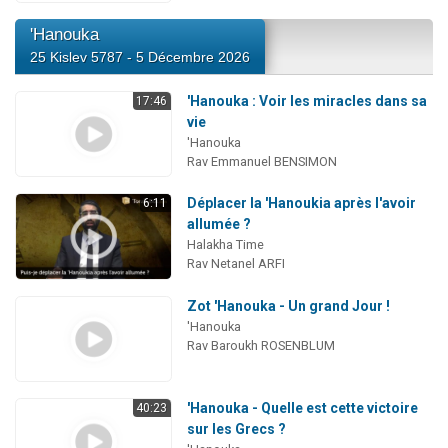
'Hanouka
25 Kislev 5787 - 5 Décembre 2026
'Hanouka : Voir les miracles dans sa
17:46
vie
'Hanouka
Rav Emmanuel BENSIMON
Déplacer la 'Hanoukia après l'avoir
6:11
allumée ?
Halakha Time
Rav Netanel ARFI
Zot 'Hanouka - Un grand Jour !
'Hanouka
Rav Baroukh ROSENBLUM
'Hanouka - Quelle est cette victoire
40:23
sur les Grecs ?