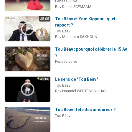
Pensée Juive
Rav Daniel SCEMAMA
Tou Béav et Yom Kippour : quel
35:05
rapport ?
Tou Béav
Rav Menahem SAKHOUN
Tou Béav : pourquoi célébrer le 15 Av
?
Pensée Juive
Le sens de "Tou Béav"
43:06
Tou Béav
Rav Nataniel WERTENSCHLAG
Tou Béav : fête des amoureux ?
Tou Béav