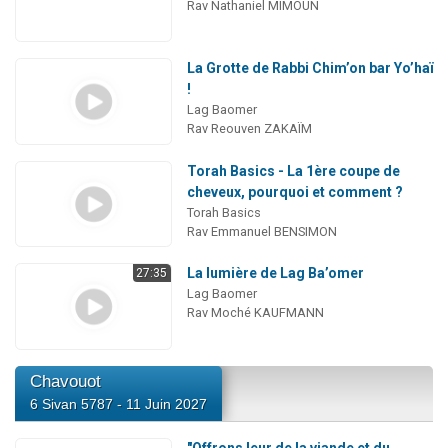
Rav Nathaniel MIMOUN
La Grotte de Rabbi Chim’on bar Yo’haï
!
Lag Baomer
Rav Reouven ZAKAÏM
Torah Basics - La 1ère coupe de
cheveux, pourquoi et comment ?
Torah Basics
Rav Emmanuel BENSIMON
La lumière de Lag Ba’omer
27:35
Lag Baomer
Rav Moché KAUFMANN
Chavouot
6 Sivan 5787 - 11 Juin 2027
"Offrons leur de la viande et du