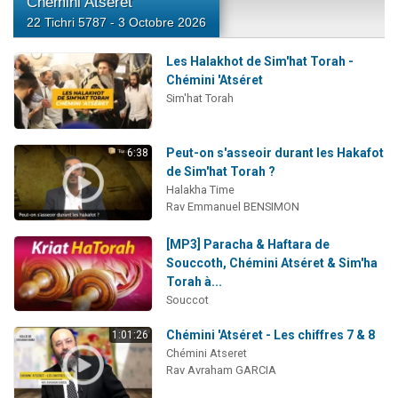
Chémini Atseret
22 Tichri 5787 - 3 Octobre 2026
Les Halakhot de Sim'hat Torah -
Chémini 'Atséret
Sim'hat Torah
Peut-on s'asseoir durant les Hakafot
6:38
de Sim'hat Torah ?
Halakha Time
Rav Emmanuel BENSIMON
[MP3] Paracha & Haftara de
Souccoth, Chémini Atséret & Sim'ha
Torah à...
Souccot
Chémini 'Atséret - Les chiffres 7 & 8
1:01:26
Chémini Atseret
Rav Avraham GARCIA