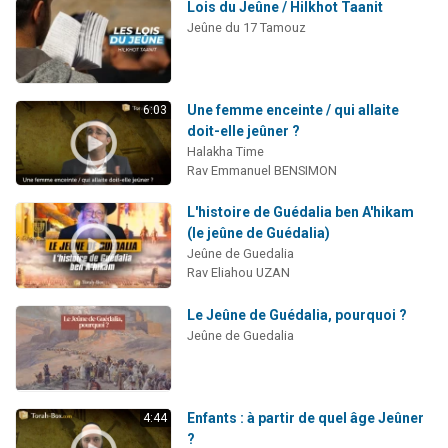
Lois du Jeûne / Hilkhot Taanit
Jeûne du 17 Tamouz
Une femme enceinte / qui allaite
6:03
doit-elle jeûner ?
Halakha Time
Rav Emmanuel BENSIMON
L'histoire de Guédalia ben A'hikam
(le jeûne de Guédalia)
Jeûne de Guedalia
Rav Eliahou UZAN
Le Jeûne de Guédalia, pourquoi ?
Jeûne de Guedalia
Enfants : à partir de quel âge Jeûner
4:44
?