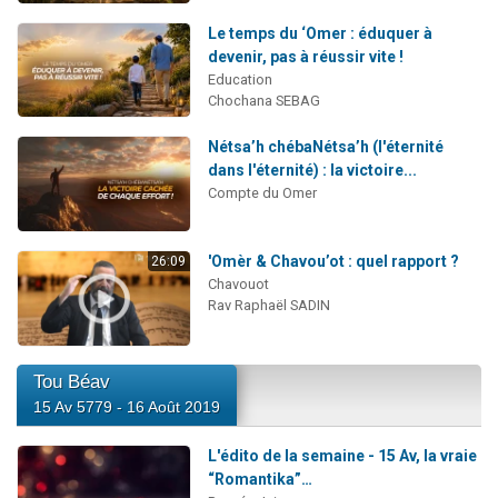
Le temps du ‘Omer : éduquer à
devenir, pas à réussir vite !
Education
Chochana SEBAG
Nétsa’h chébaNétsa’h (l'éternité
dans l'éternité) : la victoire...
Compte du Omer
'Omèr & Chavou’ot : quel rapport ?
26:09
Chavouot
Rav Raphaël SADIN
Tou Béav
15 Av 5779 - 16 Août 2019
L'édito de la semaine - 15 Av, la vraie
“Romantika”…