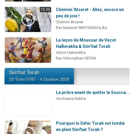
Chémini 'Atseret - Allez, encore un
15:33
peu de joie !
Chémini Atseret
Rav Nataniel WERTENSCHLAG
La leçon de Moussar de Vezot
HaBerakha & Sim’hat Torah
Vézot Haberakha
Rav Yehonathan GEFEN
Sim'hat Torah
23 Tichri 5787 - 4 Octobre 2026
La prière avant de quitter la Soucca...
Hochaana Rabba
Pourquoi le Séfer Torah est tombé
en plein Sim'hat Torah ?