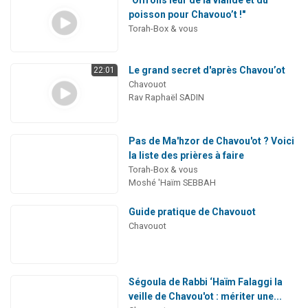
poisson pour Chavouo’t !"
Torah-Box & vous
Le grand secret d'après Chavou’ot
22:01
Chavouot
Rav Raphaël SADIN
Pas de Ma'hzor de Chavou'ot ? Voici
la liste des prières à faire
Torah-Box & vous
Moshé 'Haïm SEBBAH
Guide pratique de Chavouot
Chavouot
Ségoula de Rabbi ‘Haïm Falaggi la
veille de Chavou'ot : mériter une...