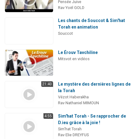
Pensée Juive
Rav Yoël GOLD
Les chants de Souccot & Sim'hat
Torah en animation
Souccot
Le Érouv Tavchiline
Mitsvot en vidéos
Le mystère des dernières lignes de
21:40
la Torah
Vézot Haberakha
Rav Nathaniel MIMOUN
Sim'hat Torah - Se rapprocher de
4:55
D.ieu grâce à la joie !
Sim'hat Torah
Rav Elie DREYFUS