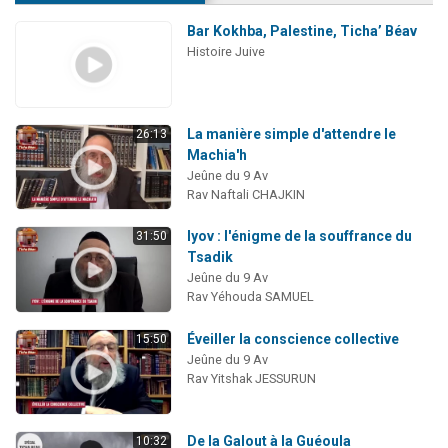
Bar Kokhba, Palestine, Ticha’ Béav
Histoire Juive
La manière simple d'attendre le
26:13
Machia'h
Jeûne du 9 Av
Rav Naftali CHAJKIN
Iyov : l'énigme de la souffrance du
31:50
Tsadik
Jeûne du 9 Av
Rav Yéhouda SAMUEL
Éveiller la conscience collective
15:50
Jeûne du 9 Av
Rav Yitshak JESSURUN
De la Galout à la Guéoula
10:32