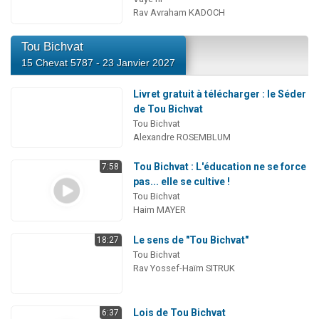
Rav Avraham KADOCH
Tou Bichvat
15 Chevat 5787 - 23 Janvier 2027
Livret gratuit à télécharger : le Séder
de Tou Bichvat
Tou Bichvat
Alexandre ROSEMBLUM
Tou Bichvat : L'éducation ne se force
7:58
pas... elle se cultive !
Tou Bichvat
Haim MAYER
Le sens de "Tou Bichvat"
18:27
Tou Bichvat
Rav Yossef-Haïm SITRUK
Lois de Tou Bichvat
6:37