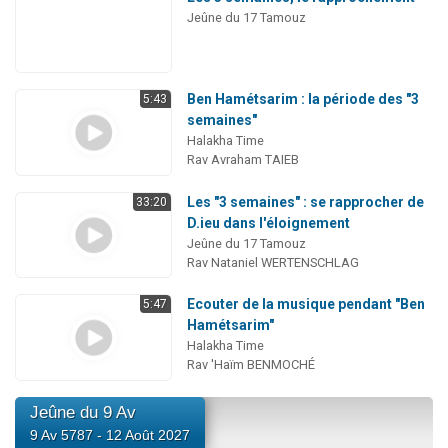
Jeûne du 17 Tamouz
Ben Hamétsarim : la période des "3
5:43
semaines"
Halakha Time
Rav Avraham TAIEB
Les "3 semaines" : se rapprocher de
33:20
D.ieu dans l'éloignement
Jeûne du 17 Tamouz
Rav Nataniel WERTENSCHLAG
Ecouter de la musique pendant "Ben
5:47
Hamétsarim"
Halakha Time
Rav 'Haïm BENMOCHÉ
Jeûne du 9 Av
9 Av 5787 - 12 Août 2027