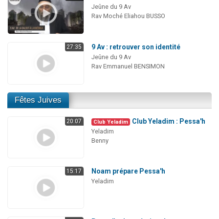
Jeûne du 9 Av
Rav Moché Eliahou BUSSO
9 Av : retrouver son identité
27:35
Jeûne du 9 Av
Rav Emmanuel BENSIMON
Fêtes Juives
Club Yeladim : Pessa'h
20:07
Club Yeladim
Yeladim
Benny
Noam prépare Pessa'h
15:17
Yeladim