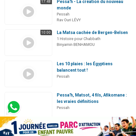
Pessa'h - La création du nouveau
17:48
monde
Pessah
Rav Ouri LÉVY
La Matsa cachée de Bergen-Belsen
10:00
1 Histoire pour Chabbath
Binyamin BENHAMOU
Les 10 plaies : les Égyptiens
balancent tout !
Pessah
Pessa'h, Matsot, 4 fils, Afikomane :
les vraies définitions
Pessah
Quizz à imprimer : 878 questions
pour le soir du Séder