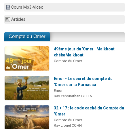
13 personnes viennent de demander une bénédiction
Cours Mp3-Vidéo
30 personnes viennent de faire un don pour Sauvez la jambe de Yohan
Articles
Il reste 49 places pour étudier en groupe sur Zoom
12 nouvelles musiques dans Torah-Box Music
Compte du Omer
29 personnes viennent de demander une bénédiction
49ème jour du 'Omer : Malkhout
chébaMalkhout
Compte du Omer
Emor - Le secret du compte du
'Omer sur la Parnassa
Emor
Rav Yehonathan GEFEN
32 + 17 : le code caché du Compte du
'Omer
Compte du Omer
Rav Lionel COHN