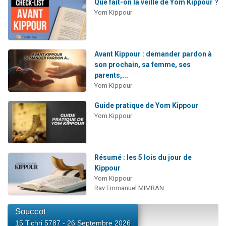
Que fait-on la veille de Yom Kippour ?
Yom Kippour
Avant Kippour : demander pardon à
son prochain, sa femme, ses
parents,...
Yom Kippour
Guide pratique de Yom Kippour
Yom Kippour
Résumé : les 5 lois du jour de
Kippour
Yom Kippour
Rav Emmanuel MIMRAN
Souccot
15 Tichri 5787 - 26 Septembre 2026