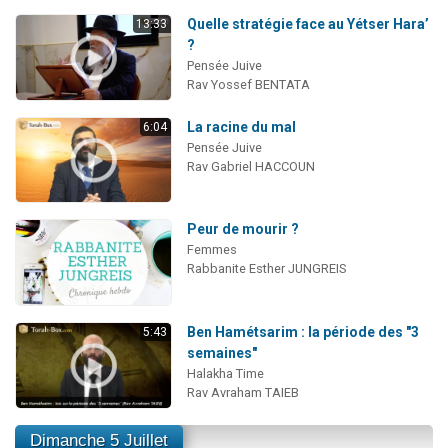
Quelle stratégie face au Yétser Hara’
13:33
?
Pensée Juive
Rav Yossef BENTATA
La racine du mal
6:04
Pensée Juive
Rav Gabriel HACCOUN
Peur de mourir ?
Femmes
Rabbanite Esther JUNGREIS
Ben Hamétsarim : la période des "3
5:43
semaines"
Halakha Time
Rav Avraham TAIEB
Dimanche 5 Juillet