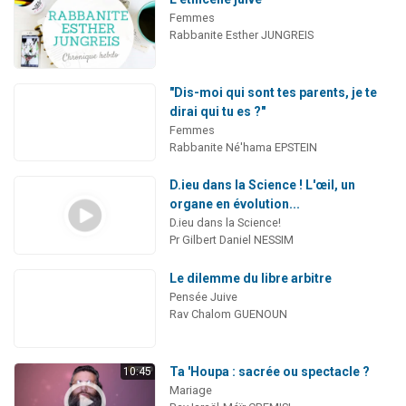
Femmes
Rabbanite Esther JUNGREIS
"Dis-moi qui sont tes parents, je te
dirai qui tu es ?"
Femmes
Rabbanite Né'hama EPSTEIN
D.ieu dans la Science ! L'œil, un
organe en évolution...
D.ieu dans la Science!
Pr Gilbert Daniel NESSIM
Le dilemme du libre arbitre
Pensée Juive
Rav Chalom GUENOUN
Ta 'Houpa : sacrée ou spectacle ?
10:45
Mariage