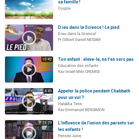
sa famille !
Couple
D.ieu dans la Science ! Le pied
D.ieu dans la Science!
Pr Gilbert Daniel NESSIM
Ton enfant : élève-le, ne t'en sers pas
10:42
Education des enfants
Rav Israël-Méïr CREMISI
Appeler la police pendant Chabbath
4:45
pour un vol ?
Halakha Time
Rav Emmanuel BENSIMON
L'influence de l'union des parents sur
25:23
les enfants !
Pensée Juive