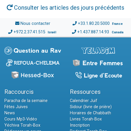
Consulter les articles des jours précédents
Nous contacter
+33.1.80.20.5000
France
+972.2.37.41.515
+1.437.887.14.93
Israël
Canada
Raccourcis
Ressources
Paracha de la semaine
Calendrier Juif
Fêtes Juives
Sidour (livre de prière)
News
Horaires de Chabbath
Cours Mp3-Vidéo
Livres Torah-Box
Yéchiva Torah-Box
Inscription