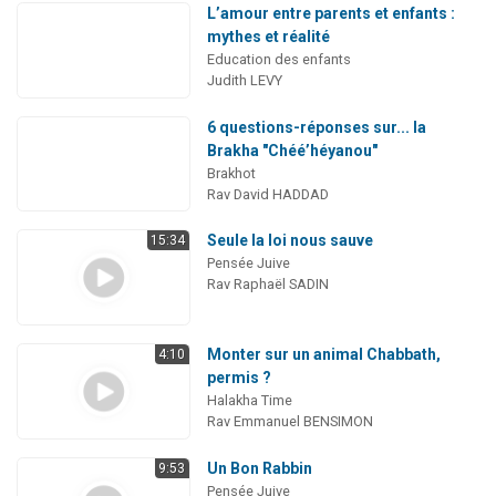
L’amour entre parents et enfants :
mythes et réalité
Education des enfants
Judith LEVY
6 questions-réponses sur... la
Brakha "Chéé’héyanou"
Brakhot
Rav David HADDAD
Seule la loi nous sauve
15:34
Pensée Juive
Rav Raphaël SADIN
Monter sur un animal Chabbath,
4:10
permis ?
Halakha Time
Rav Emmanuel BENSIMON
Un Bon Rabbin
9:53
Pensée Juive