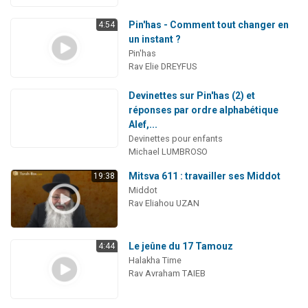
Pin'has - Comment tout changer en
4:54
un instant ?
Pin'has
Rav Elie DREYFUS
Devinettes sur Pin'has (2) et
réponses par ordre alphabétique
Alef,...
Devinettes pour enfants
Michael LUMBROSO
Mitsva 611 : travailler ses Middot
19:38
Middot
Rav Eliahou UZAN
Le jeûne du 17 Tamouz
4:44
Halakha Time
Rav Avraham TAIEB