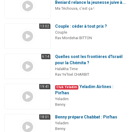
Beniard relance la jeunesse juive à...
Ma Téchouva, c'est ça !
Couple : céder à tout prix ?
13:02
Couple
Rav Mordehai BITTON
Quelles sont les frontières d'Israël
6:14
pour la Chémita ?
Halakha Time
Rav Ye'hiel CHARBIT
Yeladim Airlines :
19:41
Club Yeladim
Pin'has
Yeladim
Benny
Benny prépare Chabbat : Pin'has
18:01
Yeladim
Benny