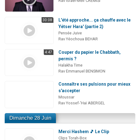
Rav Israël-Méïr CREMISI
L'été approche... ça chauffe avec le
30:08
Yétser Hara' (partie 2)
Pensée Juive
Rav Yéochoua BEHAR
Couper du papier le Chabbath,
4:47
permis ?
Halakha Time
Rav Emmanuel BENSIMON
Connaître ses pulsions pour mieux
s'accepter
Moussar
Rav Yossef-'Haï ABERGEL
Dimanche 28 Juin
Merci Hashem 🎵 Le Clip
Clips Torah-Box