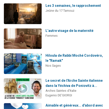
Nouvelle émission radio : Visions de grandeur n°104 : Le Chabbath et le Birkat Hamazone à travers le temps
Les 3 semaines, le rapprochement
61 personnes viennent de demander une bénédiction
Jeûne du 17 Tamouz
Ariel vient de donner son Maasser
Il reste 49 places pour étudier en groupe sur Zoom
L’autre visage de la maternité
Eva vient de donner son Maasser
Femmes
Hiloula de Rabbi Moché Cordovéro,
le "Ramak"
Nos Sages
Le secret de l'Arche Sainte italienne
dans la Yéchiva de Poniovitz à...
Arches Saintes d'Italie
Eugenio DE’GIORGI
Aimable et généreux... d'abord avec