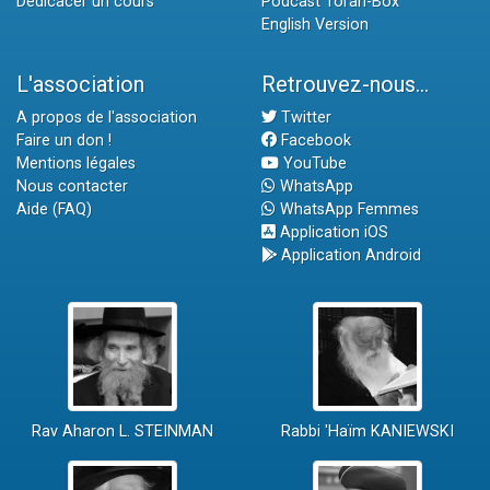
Dédicacer un cours
Podcast Torah-Box
English Version
L'association
Retrouvez-nous...
A propos de l'association
Twitter
Faire un don !
Facebook
Mentions légales
YouTube
Nous contacter
WhatsApp
Aide (FAQ)
WhatsApp Femmes
Application iOS
Application Android
Rav Aharon L. STEINMAN
Rabbi 'Haïm KANIEWSKI