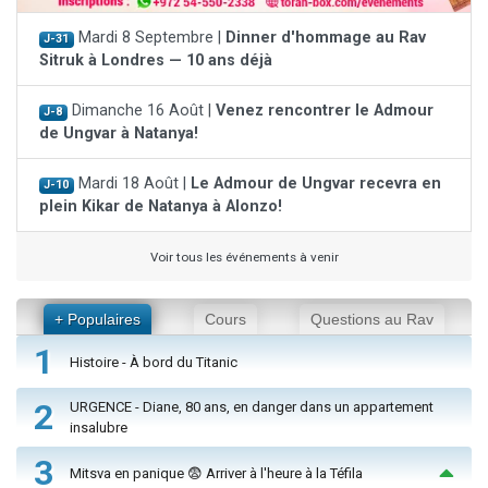
Mardi 8 Septembre |
Dinner d'hommage au Rav
J-31
Sitruk à Londres — 10 ans déjà
Dimanche 16 Août |
Venez rencontrer le Admour
J-8
de Ungvar à Natanya!
Mardi 18 Août |
Le Admour de Ungvar recevra en
J-10
plein Kikar de Natanya à Alonzo!
Voir tous les événements à venir
+ Populaires
Cours
Questions au Rav
1
Histoire - À bord du Titanic
2
URGENCE - Diane, 80 ans, en danger dans un appartement
insalubre
3
Mitsva en panique 😨 Arriver à l'heure à la Téfila