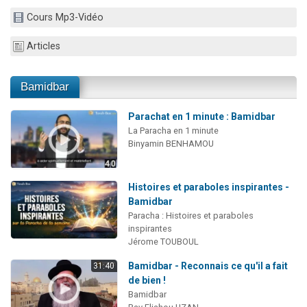
Il reste 49 places pour étudier en groupe sur Zoom
Cours Mp3-Vidéo
12 nouvelles musiques dans Torah-Box Music
Articles
3 personnes viennent de nous rejoindre sur WhatsApp
2 personnes viennent de nous rejoindre sur WhatsApp
Bamidbar
2 personnes viennent de nous rejoindre sur WhatsApp
Parachat en 1 minute : Bamidbar
La Paracha en 1 minute
Binyamin BENHAMOU
Histoires et paraboles inspirantes -
Bamidbar
Paracha : Histoires et paraboles
inspirantes
Jérome TOUBOUL
Bamidbar - Reconnais ce qu'il a fait
31:40
de bien !
Bamidbar