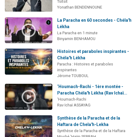
Tsitsit
Yonathan BENDENNOUNE
La Paracha en 60 secondes - Chéla'h
Lékha
La Paracha en 1 minute
Binyamin BENHAMOU
Histoires et paraboles inspirantes -
Chéla'h Lékha
Paracha : Histoires et paraboles
inspirantes
Jérome TOUBOUL
‘Houmach-Rachi - 1ère montée -
Paracha Chéla'h Lékha (Rav Ichaï...
‘Houmach-Rachi
Rav Ichaï ASSAYAG
Synthèse de la Paracha et de la
Haftara de Chela'h-Lekha
Synthèse de la Paracha et de la Haftara
Moshé 'Haïm SEBBAH