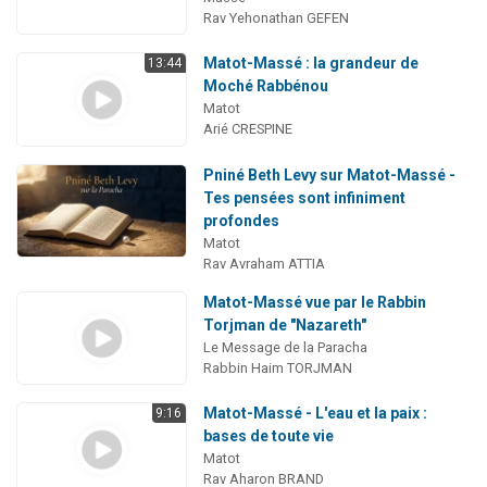
Rav Yehonathan GEFEN
Matot-Massé : la grandeur de
13:44
Moché Rabbénou
Matot
Arié CRESPINE
Pniné Beth Levy sur Matot-Massé -
Tes pensées sont infiniment
profondes
Matot
Rav Avraham ATTIA
Matot-Massé vue par le Rabbin
Torjman de "Nazareth"
Le Message de la Paracha
Rabbin Haim TORJMAN
Matot-Massé - L'eau et la paix :
9:16
bases de toute vie
Matot
Rav Aharon BRAND