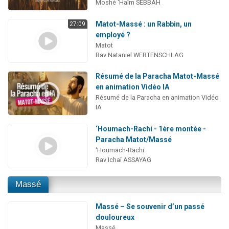
Moshé 'Haïm SEBBAH
Matot-Massé : un Rabbin, un
27:09
employé ?
Matot
Rav Nataniel WERTENSCHLAG
Résumé de la Paracha Matot-Massé
en animation Vidéo IA
Résumé de la Paracha en animation Vidéo
IA
‘Houmach-Rachi - 1ère montée -
Paracha Matot/Massé
‘Houmach-Rachi
Rav Ichaï ASSAYAG
Massé
Massé – Se souvenir d’un passé
douloureux
Massé