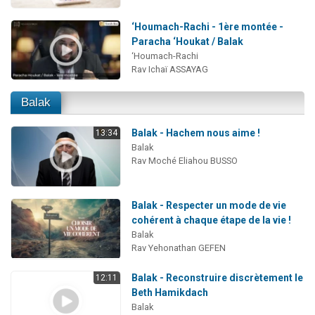
‘Houmach-Rachi - 1ère montée -
Paracha ‘Houkat / Balak
‘Houmach-Rachi
Rav Ichaï ASSAYAG
Balak
Balak - Hachem nous aime !
13:34
Balak
Rav Moché Eliahou BUSSO
Balak - Respecter un mode de vie
cohérent à chaque étape de la vie !
Balak
Rav Yehonathan GEFEN
Balak - Reconstruire discrètement le
12:11
Beth Hamikdach
Balak