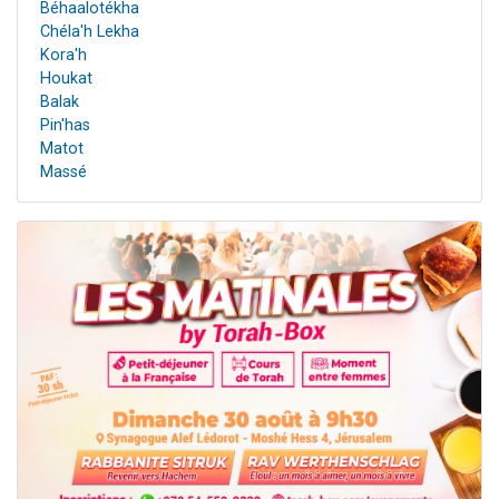
Béhaalotékha
Chéla'h Lekha
Kora'h
Houkat
Balak
Pin'has
Matot
Massé