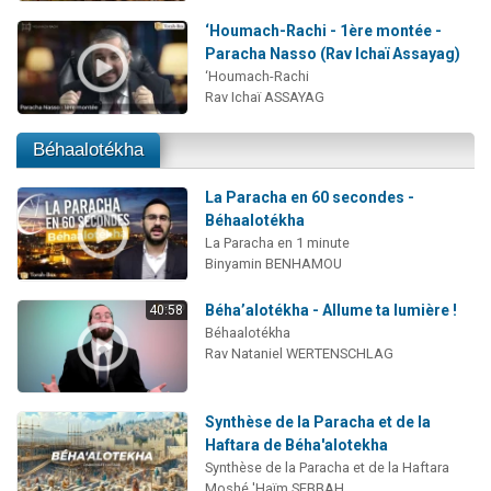
‘Houmach-Rachi - 1ère montée -
Paracha Nasso (Rav Ichaï Assayag)
‘Houmach-Rachi
Rav Ichaï ASSAYAG
Béhaalotékha
La Paracha en 60 secondes -
Béhaalotékha
La Paracha en 1 minute
Binyamin BENHAMOU
Béha’alotékha - Allume ta lumière !
40:58
Béhaalotékha
Rav Nataniel WERTENSCHLAG
Synthèse de la Paracha et de la
Haftara de Béha'alotekha
Synthèse de la Paracha et de la Haftara
Moshé 'Haïm SEBBAH