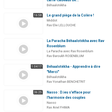
carte-cadeaux de...
Béhaalotékha
Le grand piège de la Colère !
16:58
Middot
Rav Elie LELLOUCHE
La Paracha Béhaalotékha avec Rav
Rosenblum
La Paracha avec Rav Rosenblum
Rav Baroukh ROSENBLUM
Béhaalotékha - Apprendre à dire
1:04:17
"Merci"
Béhaalotékha
Rav Yonathan BENCHETRIT
Nasso : D.ieu s'efface pour
36:25
l'harmonie des couples
Nasso
Rav Ariel FHIMA