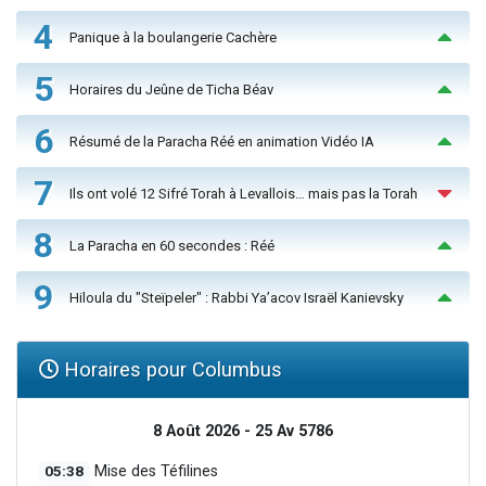
4
Panique à la boulangerie Cachère
5
Horaires du Jeûne de Ticha Béav
6
Résumé de la Paracha Réé en animation Vidéo IA
7
Ils ont volé 12 Sifré Torah à Levallois… mais pas la Torah
8
La Paracha en 60 secondes : Réé
9
Hiloula du "Steïpeler" : Rabbi Ya’acov Israël Kanievsky
Horaires pour Columbus
8 Août 2026 - 25 Av 5786
05:38
Mise des Téfilines