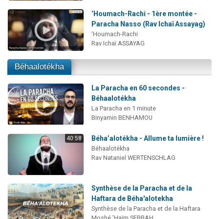
‘Houmach-Rachi - 1ère montée -
Paracha Nasso (Rav Ichaï Assayag)
‘Houmach-Rachi
Rav Ichaï ASSAYAG
Béhaalotékha
La Paracha en 60 secondes -
Béhaalotékha
La Paracha en 1 minute
Binyamin BENHAMOU
Béha’alotékha - Allume ta lumière !
40:58
Béhaalotékha
Rav Nataniel WERTENSCHLAG
Synthèse de la Paracha et de la
Haftara de Béha'alotekha
Synthèse de la Paracha et de la Haftara
Moshé 'Haïm SEBBAH