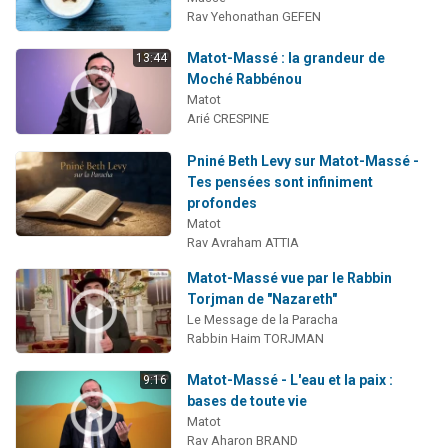
Rav Yehonathan GEFEN
Matot-Massé : la grandeur de
13:44
Moché Rabbénou
Matot
Arié CRESPINE
Pniné Beth Levy sur Matot-Massé -
Tes pensées sont infiniment
profondes
Matot
Rav Avraham ATTIA
Matot-Massé vue par le Rabbin
Torjman de "Nazareth"
Le Message de la Paracha
Rabbin Haim TORJMAN
Matot-Massé - L'eau et la paix :
9:16
bases de toute vie
Matot
Rav Aharon BRAND