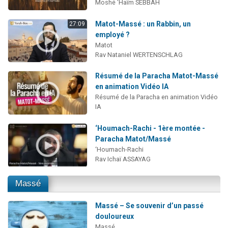
Moshé 'Haïm SEBBAH
Matot-Massé : un Rabbin, un
27:09
employé ?
Matot
Rav Nataniel WERTENSCHLAG
Résumé de la Paracha Matot-Massé
en animation Vidéo IA
Résumé de la Paracha en animation Vidéo
IA
‘Houmach-Rachi - 1ère montée -
Paracha Matot/Massé
‘Houmach-Rachi
Rav Ichaï ASSAYAG
Massé
Massé – Se souvenir d’un passé
douloureux
Massé