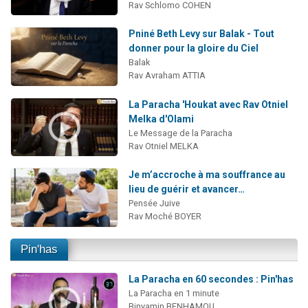
Rav Schlomo COHEN
Pniné Beth Levy sur Balak - Tout
donner pour la gloire du Ciel
Balak
Rav Avraham ATTIA
La Paracha 'Houkat avec Rav Otniel
Melka d'Olami
Le Message de la Paracha
Rav Otniel MELKA
Je m’accroche à ma souffrance au
lieu de guérir et avancer…
Pensée Juive
Rav Moché BOYER
Pin'has
La Paracha en 60 secondes : Pin'has
La Paracha en 1 minute
Binyamin BENHAMOU