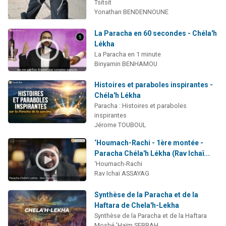
Tsitsit
Yonathan BENDENNOUNE
La Paracha en 60 secondes - Chéla'h
Lékha
La Paracha en 1 minute
Binyamin BENHAMOU
Histoires et paraboles inspirantes -
Chéla'h Lékha
Paracha : Histoires et paraboles
inspirantes
Jérome TOUBOUL
‘Houmach-Rachi - 1ère montée -
Paracha Chéla'h Lékha (Rav Ichaï...
‘Houmach-Rachi
Rav Ichaï ASSAYAG
Synthèse de la Paracha et de la
Haftara de Chela'h-Lekha
Synthèse de la Paracha et de la Haftara
Moshé 'Haïm SEBBAH