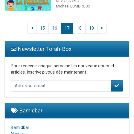
Chéla'h Lekha
Michael LUMBROSO
15
16
17
18
19
Newsletter Torah-Box
Pour recevoir chaque semaine les nouveaux cours et
articles, inscrivez-vous dès maintenant :
Bamidbar
Bamidbar
Nasso