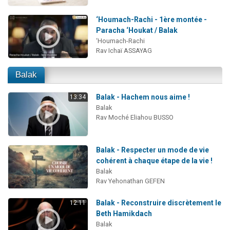
‘Houmach-Rachi - 1ère montée -
Paracha ‘Houkat / Balak
‘Houmach-Rachi
Rav Ichaï ASSAYAG
Balak
Balak - Hachem nous aime !
13:34
Balak
Rav Moché Eliahou BUSSO
Balak - Respecter un mode de vie
cohérent à chaque étape de la vie !
Balak
Rav Yehonathan GEFEN
Balak - Reconstruire discrètement le
12:11
Beth Hamikdach
Balak