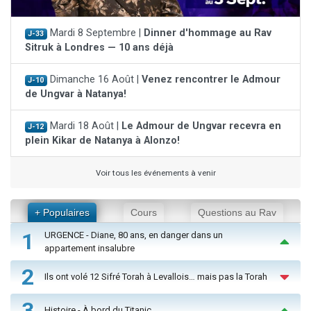
Mardi 8 Septembre |
Dinner d'hommage au Rav
J-33
Sitruk à Londres — 10 ans déjà
Dimanche 16 Août |
Venez rencontrer le Admour
J-10
de Ungvar à Natanya!
Mardi 18 Août |
Le Admour de Ungvar recevra en
J-12
plein Kikar de Natanya à Alonzo!
Voir tous les événements à venir
+ Populaires
Cours
Questions au Rav
1
URGENCE - Diane, 80 ans, en danger dans un
appartement insalubre
2
Ils ont volé 12 Sifré Torah à Levallois… mais pas la Torah
3
Histoire - À bord du Titanic