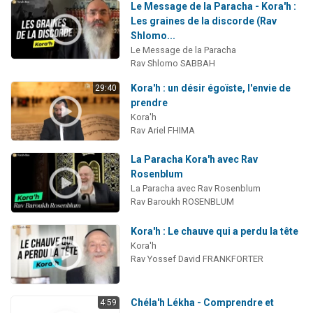
Le Message de la Paracha - Kora'h :
Les graines de la discorde (Rav
Shlomo...
Le Message de la Paracha
Rav Shlomo SABBAH
Kora'h : un désir égoïste, l'envie de
29:40
prendre
Kora'h
Rav Ariel FHIMA
La Paracha Kora'h avec Rav
Rosenblum
La Paracha avec Rav Rosenblum
Rav Baroukh ROSENBLUM
Kora'h : Le chauve qui a perdu la tête
Kora'h
Rav Yossef David FRANKFORTER
Chéla'h Lékha - Comprendre et
4:59