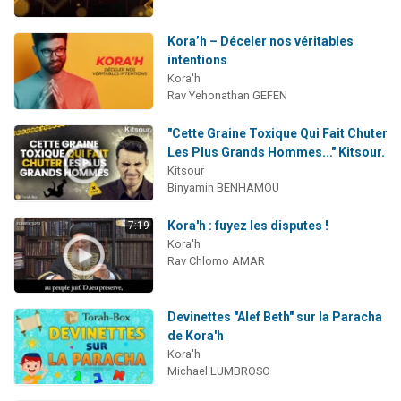
Kora’h – Déceler nos véritables
intentions
Kora'h
Rav Yehonathan GEFEN
"Cette Graine Toxique Qui Fait Chuter
Les Plus Grands Hommes..." Kitsour.
Kitsour
Binyamin BENHAMOU
Kora'h : fuyez les disputes !
7:19
Kora'h
Rav Chlomo AMAR
Devinettes "Alef Beth" sur la Paracha
de Kora'h
Kora'h
Michael LUMBROSO