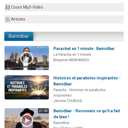
Ariel vient de donner son Maasser
Cours Mp3-Vidéo
Il reste 49 places pour étudier en groupe sur Zoom
Articles
Nathaniel vient de donner son Maasser
6 personnes viennent de faire un don pour 5 enfants déjà orphelins risquent de perdre leur maman
Bamidbar
3 personnes viennent de nous rejoindre sur WhatsApp
Parachat en 1 minute : Bamidbar
La Paracha en 1 minute
Binyamin BENHAMOU
Histoires et paraboles inspirantes -
Bamidbar
Paracha : Histoires et paraboles
inspirantes
Jérome TOUBOUL
Bamidbar - Reconnais ce qu'il a fait
31:40
de bien !
Bamidbar