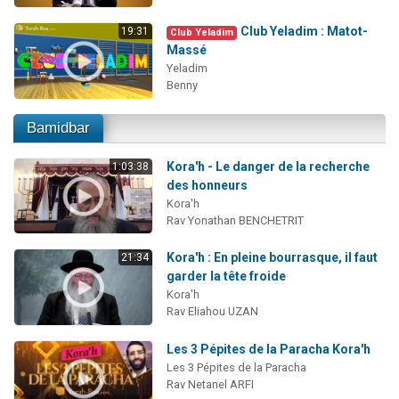
Club Yeladim : Matot-
19:31
Club Yeladim
Massé
Yeladim
Benny
Bamidbar
Kora'h - Le danger de la recherche
1:03:38
des honneurs
Kora'h
Rav Yonathan BENCHETRIT
Kora'h : En pleine bourrasque, il faut
21:34
garder la tête froide
Kora'h
Rav Eliahou UZAN
Les 3 Pépites de la Paracha Kora'h
Les 3 Pépites de la Paracha
Rav Netanel ARFI