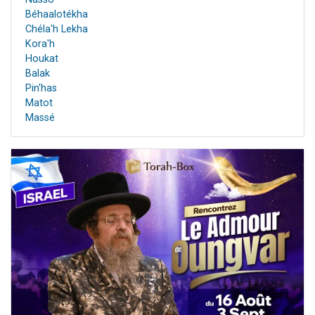
Béhaalotékha
Chéla'h Lekha
Kora'h
Houkat
Balak
Pin'has
Matot
Massé