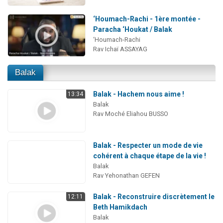
‘Houmach-Rachi - 1ère montée -
Paracha ‘Houkat / Balak
‘Houmach-Rachi
Rav Ichaï ASSAYAG
Balak
Balak - Hachem nous aime !
13:34
Balak
Rav Moché Eliahou BUSSO
Balak - Respecter un mode de vie
cohérent à chaque étape de la vie !
Balak
Rav Yehonathan GEFEN
Balak - Reconstruire discrètement le
12:11
Beth Hamikdach
Balak