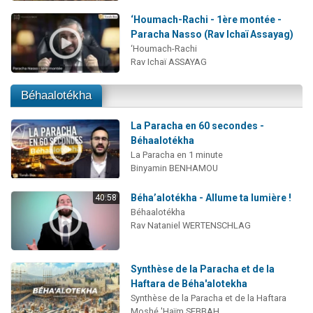
‘Houmach-Rachi - 1ère montée -
Paracha Nasso (Rav Ichaï Assayag)
‘Houmach-Rachi
Rav Ichaï ASSAYAG
Béhaalotékha
La Paracha en 60 secondes -
Béhaalotékha
La Paracha en 1 minute
Binyamin BENHAMOU
Béha’alotékha - Allume ta lumière !
40:58
Béhaalotékha
Rav Nataniel WERTENSCHLAG
Synthèse de la Paracha et de la
Haftara de Béha'alotekha
Synthèse de la Paracha et de la Haftara
Moshé 'Haïm SEBBAH