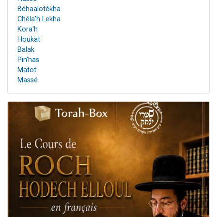
Béhaalotékha
Chéla'h Lekha
Kora'h
Houkat
Balak
Pin'has
Matot
Massé