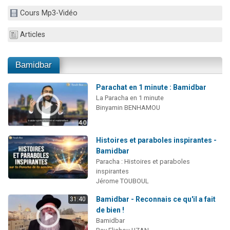
30 personnes viennent de faire un don pour Sauvez la jambe de Yohan
Cours Mp3-Vidéo
Il reste 49 places pour étudier en groupe sur Zoom
Articles
12 nouvelles musiques dans Torah-Box Music
29 personnes viennent de demander une bénédiction
Bamidbar
Parachat en 1 minute : Bamidbar
La Paracha en 1 minute
Binyamin BENHAMOU
Histoires et paraboles inspirantes -
Bamidbar
Paracha : Histoires et paraboles
inspirantes
Jérome TOUBOUL
Bamidbar - Reconnais ce qu'il a fait
31:40
de bien !
Bamidbar