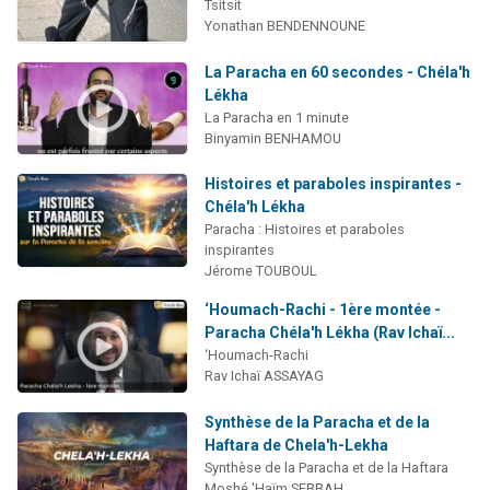
Tsitsit
Yonathan BENDENNOUNE
La Paracha en 60 secondes - Chéla'h
Lékha
La Paracha en 1 minute
Binyamin BENHAMOU
Histoires et paraboles inspirantes -
Chéla'h Lékha
Paracha : Histoires et paraboles
inspirantes
Jérome TOUBOUL
‘Houmach-Rachi - 1ère montée -
Paracha Chéla'h Lékha (Rav Ichaï...
‘Houmach-Rachi
Rav Ichaï ASSAYAG
Synthèse de la Paracha et de la
Haftara de Chela'h-Lekha
Synthèse de la Paracha et de la Haftara
Moshé 'Haïm SEBBAH