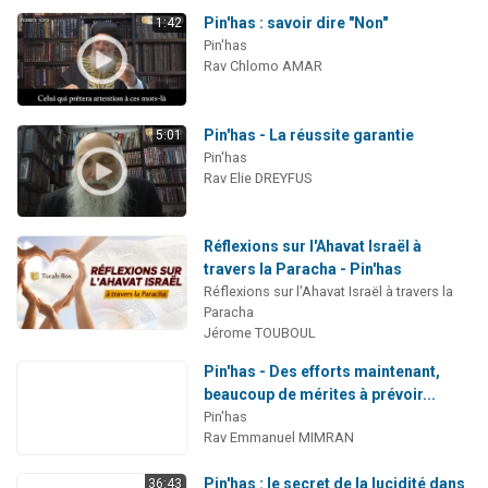
Pin'has : savoir dire "Non"
1:42
Pin'has
Rav Chlomo AMAR
Pin'has - La réussite garantie
5:01
Pin'has
Rav Elie DREYFUS
Réflexions sur l'Ahavat Israël à
travers la Paracha - Pin'has
Réflexions sur l'Ahavat Israël à travers la
Paracha
Jérome TOUBOUL
Pin'has - Des efforts maintenant,
beaucoup de mérites à prévoir...
Pin'has
Rav Emmanuel MIMRAN
Pin'has : le secret de la lucidité dans
36:43