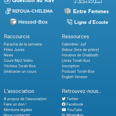
Raccourcis
Ressources
Paracha de la semaine
Calendrier Juif
Fêtes Juives
Sidour (livre de prière)
News
Horaires de Chabbath
Cours Mp3-Vidéo
Livres Torah-Box
Yéchiva Torah-Box
Inscription
Dédicacer un cours
Podcast Torah-Box
English Version
L'association
Retrouvez-nous...
A propos de l'association
Twitter
Faire un don !
Facebook
Mentions légales
YouTube
Nous contacter
WhatsApp