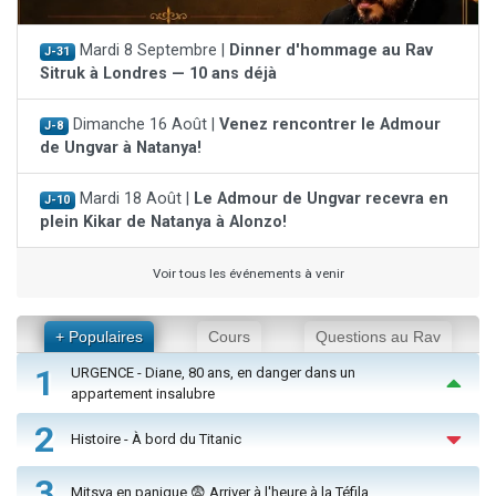
Mardi 8 Septembre |
Dinner d'hommage au Rav
J-31
Sitruk à Londres — 10 ans déjà
Dimanche 16 Août |
Venez rencontrer le Admour
J-8
de Ungvar à Natanya!
Mardi 18 Août |
Le Admour de Ungvar recevra en
J-10
plein Kikar de Natanya à Alonzo!
Voir tous les événements à venir
+ Populaires
Cours
Questions au Rav
1
URGENCE - Diane, 80 ans, en danger dans un
appartement insalubre
2
Histoire - À bord du Titanic
3
Mitsva en panique 😨 Arriver à l'heure à la Téfila