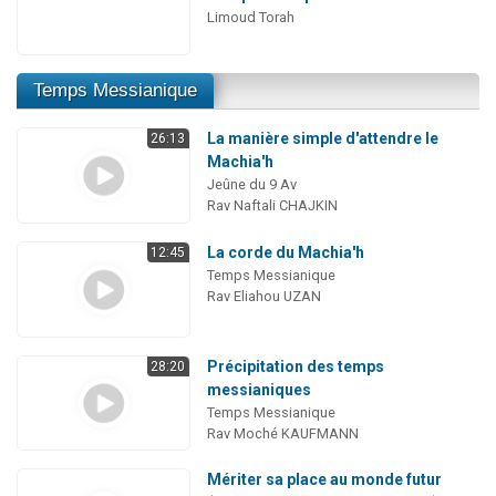
Limoud Torah
Temps Messianique
La manière simple d'attendre le
26:13
Machia'h
Jeûne du 9 Av
Rav Naftali CHAJKIN
La corde du Machia'h
12:45
Temps Messianique
Rav Eliahou UZAN
Précipitation des temps
28:20
messianiques
Temps Messianique
Rav Moché KAUFMANN
Mériter sa place au monde futur