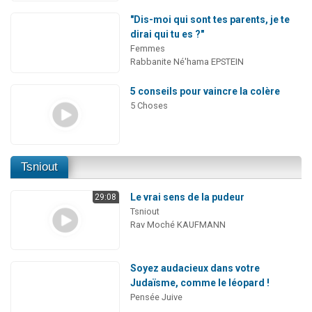
"Dis-moi qui sont tes parents, je te
dirai qui tu es ?"
Femmes
Rabbanite Né'hama EPSTEIN
5 conseils pour vaincre la colère
5 Choses
Tsniout
Le vrai sens de la pudeur
29:08
Tsniout
Rav Moché KAUFMANN
Soyez audacieux dans votre
Judaïsme, comme le léopard !
Pensée Juive