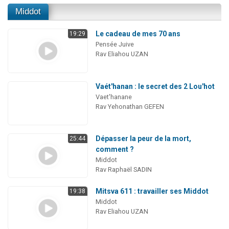
Middot
Le cadeau de mes 70 ans
19:29
Pensée Juive
Rav Eliahou UZAN
Vaét'hanan : le secret des 2 Lou'hot
Vaet'hanane
Rav Yehonathan GEFEN
Dépasser la peur de la mort,
25:44
comment ?
Middot
Rav Raphaël SADIN
Mitsva 611 : travailler ses Middot
19:38
Middot
Rav Eliahou UZAN