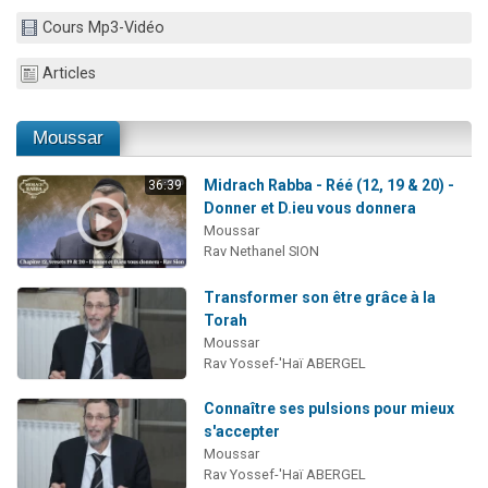
4 personnes viennent de faire un don pour Reloger Rivka, 6 enfants, victime de violences...
Cours Mp3-Vidéo
2 personnes viennent de faire un don pour 1 Journée de Vacances Pour les Enfants
Articles
4 personnes viennent de nous rejoindre sur WhatsApp
3 nouvelles musiques dans Torah-Box Music
Moussar
Marlène vient de demander la récitation d'un Kaddich pour un proche
Midrach Rabba - Réé (12, 19 & 20) -
36:39
Donner et D.ieu vous donnera
Moussar
Rav Nethanel SION
Transformer son être grâce à la
Torah
Moussar
Rav Yossef-'Haï ABERGEL
Connaître ses pulsions pour mieux
s'accepter
Moussar
Rav Yossef-'Haï ABERGEL