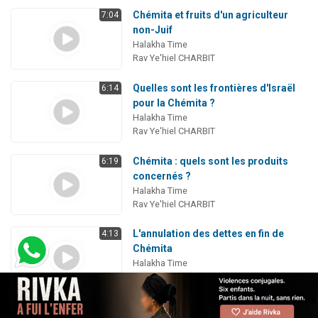
Chémita et fruits d'un agriculteur
7:04
non-Juif
Halakha Time
Rav Ye'hiel CHARBIT
Quelles sont les frontières d'Israël
6:14
pour la Chémita ?
Halakha Time
Rav Ye'hiel CHARBIT
Chémita : quels sont les produits
6:19
concernés ?
Halakha Time
Rav Ye'hiel CHARBIT
L'annulation des dettes en fin de
4:13
Chémita
Halakha Time
Rav Mickaël COHEN
Peut-on arroser son jardin pendant
6:53