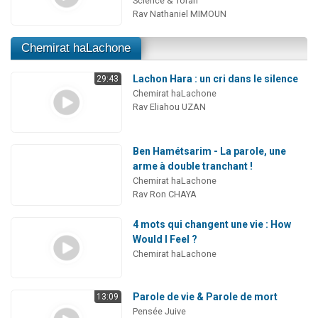
Science & Torah
Rav Nathaniel MIMOUN
Chemirat haLachone
Lachon Hara : un cri dans le silence
29:43
Chemirat haLachone
Rav Eliahou UZAN
Ben Hamétsarim - La parole, une
arme à double tranchant !
Chemirat haLachone
Rav Ron CHAYA
4 mots qui changent une vie : How
Would I Feel ?
Chemirat haLachone
Parole de vie & Parole de mort
13:09
Pensée Juive