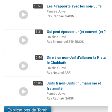
Les 4 rapports avec les non-Juifs
15:57
Pensée Juive
Rav Raphaël SADIN
Qui peut épouser un(e) converti(e) ?
5:31
Halakha Time
Rav Emmanuel BENSIMON
Dire à un non-Juif d'allumer la Plata
6:44
le Chabbath
Halakha Time
Rav Netanel ARFI
Juifs & non-Juifs : humanisme et
16:05
fraternité
Pensée Juive
Rav Raphaël SADIN
Explications de Torah