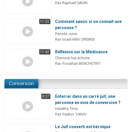
Rav Raphaël SADIN
Comment savoir si on connait une
11:22
personne ?
Pensée Juive
Rav Israël-Méïr CREMISI
Réfléxion sur la Médisance
11:42
Chemirat haLachone
Rav Yonathan BENCHETRIT
Conversion
Enterrer dans un carré juif, une
8:27
personne en voie de conversion ?
Halakha Time
Rav Yaakov 'HAVIV
Le Juif converti est héroïque