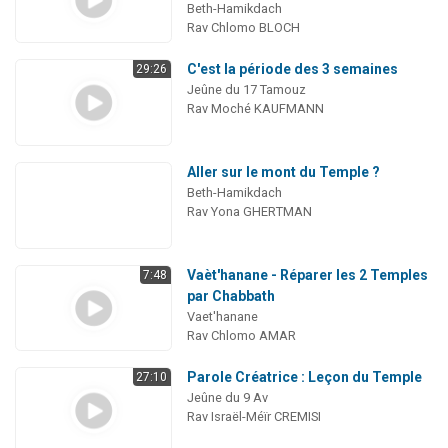
Beth-Hamikdach
Rav Chlomo BLOCH
C'est la période des 3 semaines
29:26
Jeûne du 17 Tamouz
Rav Moché KAUFMANN
Aller sur le mont du Temple ?
Beth-Hamikdach
Rav Yona GHERTMAN
Vaèt'hanane - Réparer les 2 Temples
7:48
par Chabbath
Vaet'hanane
Rav Chlomo AMAR
Parole Créatrice : Leçon du Temple
27:10
Jeûne du 9 Av
Rav Israël-Méïr CREMISI