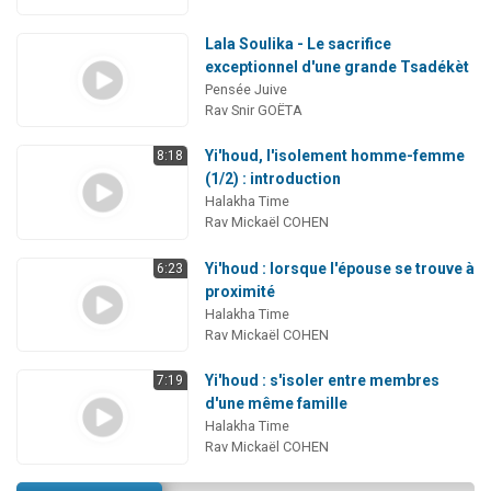
Lala Soulika - Le sacrifice
exceptionnel d'une grande Tsadékèt
Pensée Juive
Rav Snir GOËTA
Yi'houd, l'isolement homme-femme
8:18
(1/2) : introduction
Halakha Time
Rav Mickaël COHEN
Yi'houd : lorsque l'épouse se trouve à
6:23
proximité
Halakha Time
Rav Mickaël COHEN
Yi'houd : s'isoler entre membres
7:19
d'une même famille
Halakha Time
Rav Mickaël COHEN