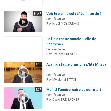
Voir le bien, c'est réfléchir tordu ?!
11:47
Pensée Juive
Rav Israël-Méïr CREMISI
La Halakha se soucie-t-elle de
l’homme ?
Pensée Juive
Rav Chalom GUENOUN
Avant de fauter, fais une p'tite Mitsva
9:28
!
Pensée Juive
Rav Mordehai BITTON
Mali et l'anniversaire de son mari
5:07
Pensée Juive
Rav David BREISACHER