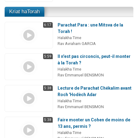
Kriat haTorah
Parachat Para : une Mitsva de la
6:17
Torah !
Halakha Time
Rav Avraham GARCIA
Il n'est pas circoncis, peut-il monter
5:59
à la Torah ?
Halakha Time
Rav Emmanuel BENSIMON
Lecture de Parachat Chékalim avant
5:38
Roch 'Hodèch Adar
Halakha Time
Rav Emmanuel BENSIMON
Faire monter un Cohen de moins de
5:38
13 ans, permis ?
Halakha Time