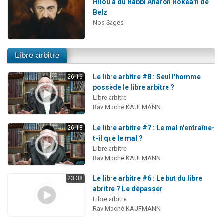
Hiloula du Rabbi Aharon Rokéa'h de
Belz
Nos Sages
Libre arbitre
Le libre arbitre #8 : Seul l'homme
26:16
possède le libre arbitre ?
Libre arbitre
Rav Moché KAUFMANN
Le libre arbitre #7 : Le mal n'entraîne-
26:18
t-il que le mal ?
Libre arbitre
Rav Moché KAUFMANN
Le libre arbitre #6 : Le but du libre
23:38
abritre ? Le dépasser
Libre arbitre
Rav Moché KAUFMANN