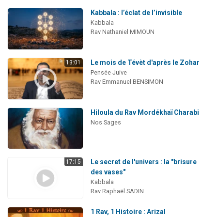
Kabbala : l’éclat de l’invisible
Kabbala
Rav Nathaniel MIMOUN
Le mois de Tévèt d'après le Zohar
13:01
Pensée Juive
Rav Emmanuel BENSIMON
Hiloula du Rav Mordékhaï Charabi
Nos Sages
Le secret de l'univers : la "brisure
17:15
des vases"
Kabbala
Rav Raphaël SADIN
1 Rav, 1 Histoire : Arizal