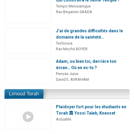
Qui construira le 3ème Temple ?
Temps Messianique
Rav Binyamin SAADA
J’ai de grandes difficultés dans le
domaine de la sainteté…
Techouva
Rav Moché BOYER
Adam, ou bien toi, derrière ton
écran… Où en es-tu ?
Pensée Juive
David E. AVRAHAM
Limoud Torah
Plaidoyer fort pour les étudiants en
Torah 🏛️ Yossi Taïeb, Knesset
Actualité