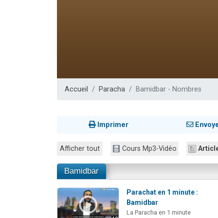
11 personnes
Il reste 
3 personn
2 personnes 
53 personnes
Accueil
Paracha
Bamidbar - Nombres
Imprimer
Envoy
Afficher tout
Cours Mp3-Vidéo
Articl
Bamidbar
Parachat en 1 minute :
Bamidbar
La Paracha en 1 minute