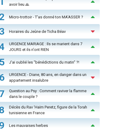
1
avoir lieu 🙏
2
Micro-trottoir - T'as donné ton MA’ASSER ?
3
Horaires du Jeûne de Ticha Béav
4
URGENCE MARIAGE : Ils se marient dans 7
JOURS et ils n'ont RIEN
5
J'ai oublié les "bénédictions du matin" ?!
6
URGENCE - Diane, 80 ans, en danger dans un
appartement insalubre
7
Question au Psy : Comment raviver la flamme
dans le couple ?
8
Décès du Rav ‘Haïm Peretz, figure de la Torah
tunisienne en France
9
Les mauvaises herbes