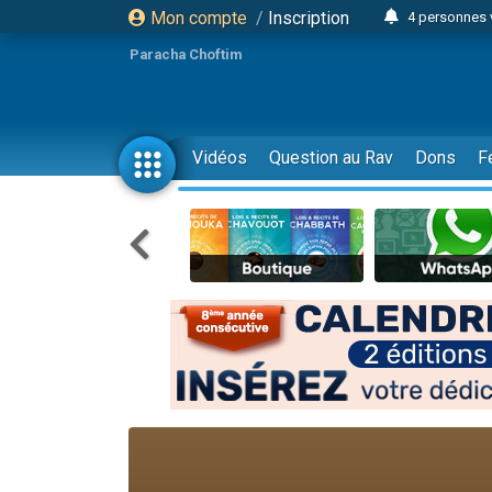
Mon compte
/
Inscription
4 personnes 
Donnez votre 
Paracha Choftim
168 perso
Il reste 
3 nouvel
Vidéos
Question au Rav
Dons
F
Eva vient de
Marlène vient
3 nouvel
2 personnes 
2 personnes 
Eli vient de 
Lisbel Esthe
3 person
2 personn
3 personnes 