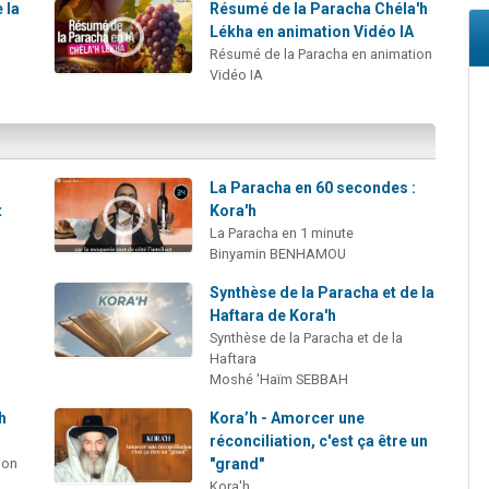
 la
Résumé de la Paracha Chéla'h
Lékha en animation Vidéo IA
Résumé de la Paracha en animation
Vidéo IA
La Paracha en 60 secondes :
t
Kora'h
La Paracha en 1 minute
Binyamin BENHAMOU
Synthèse de la Paracha et de la
Haftara de Kora'h
Synthèse de la Paracha et de la
Haftara
Moshé 'Haïm SEBBAH
h
Kora’h - Amorcer une
réconciliation, c'est ça être un
ion
"grand"
Kora'h