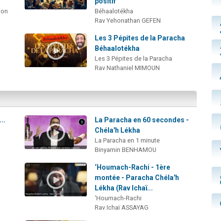
positif
ion
Béhaalotékha
Rav Yehonathan GEFEN
Les 3 Pépites de la Paracha
Béhaalotékha
Les 3 Pépites de la Paracha
Rav Nathaniel MIMOUN
..
La Paracha en 60 secondes -
Chéla'h Lékha
La Paracha en 1 minute
Binyamin BENHAMOU
‘Houmach-Rachi - 1ère
montée - Paracha Chéla'h
Lékha (Rav Ichaï...
‘Houmach-Rachi
Rav Ichaï ASSAYAG