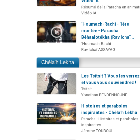
Vidéo IA
Résumé de la Paracha en animat
Vidéo IA
‘Houmach-Rachi - 1ère
montée - Paracha
Béhaalotékha (Rav Ichaï...
‘Houmach-Rachi
Rav Ichaï ASSAYAG
Chéla'h Lekha
Les Tsitsit ? Vous les verrez.
et vous vous souviendrez !
Tsitsit
Yonathan BENDENNOUNE
Histoires et paraboles
inspirantes - Chéla'h Lékha
Paracha : Histoires et paraboles
inspirantes
Jérome TOUBOUL