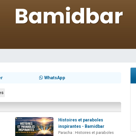
 viennent de demander une bénédiction
49 places pour étudier en groupe sur Zoom
es viennent de faire un don pour Diane, 80 ans, dans un appartement insalub
viennent de nous rejoindre sur WhatsApp
 viennent de demander une bénédiction
er
WhatsApp
es
Histoires et paraboles
inspirantes - Bamidbar
Paracha : Histoires et paraboles