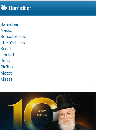
Bamidbar
Bamidbar
Nasso
Béhaalotékha
Chéla'h Lekha
Kora'h
Houkat
Balak
Pin'has
Matot
Massé