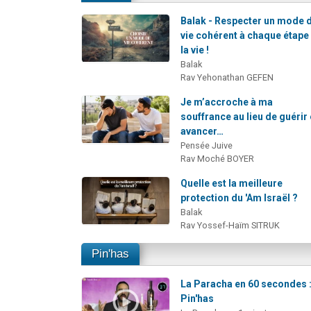
Balak - Respecter un mode 
vie cohérent à chaque étape
la vie !
Balak
Rav Yehonathan GEFEN
Je m’accroche à ma
souffrance au lieu de guérir 
avancer…
Pensée Juive
Rav Moché BOYER
Quelle est la meilleure
protection du 'Am Israël ?
Balak
Rav Yossef-Haïm SITRUK
Pin'has
La Paracha en 60 secondes 
Pin'has