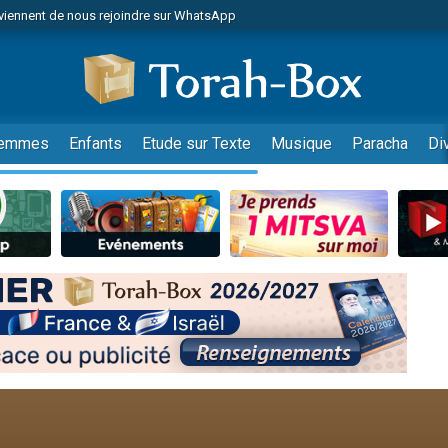
viennent de nous rejoindre sur WhatsApp
avis sur la vidéo "Micro-trottoir - T'as donné ton MA’ASSER ?"
nnes viennent de faire un don pour Marions Shirel, jeune convertie seule en Is
49 places pour étudier en groupe sur Zoom
les musiques dans Torah-Box Music
emmes
Enfants
Etude sur Texte
Musique
Paracha
Di
 donner son Maasser
 de demander la récitation d'un Kaddich pour un proche
les musiques dans Torah-Box Music
viennent de nous rejoindre sur WhatsApp
viennent de nous rejoindre sur WhatsApp
donner son Maasser
r vient de donner son Maasser
nes viennent de faire un don pour Événements Torah-Box
es viennent de faire un don pour Tsédaka : pauvres d'Israel
viennent de nous rejoindre sur WhatsApp