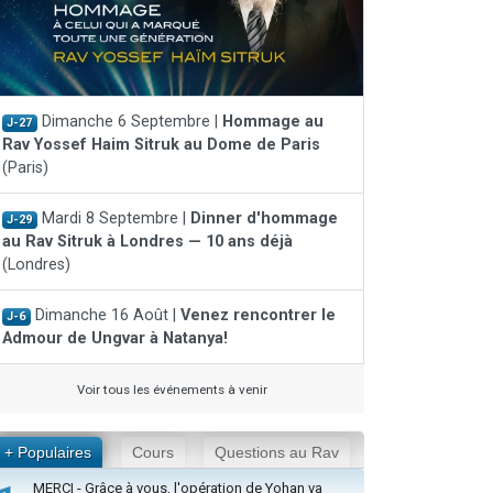
Dimanche 6 Septembre |
Hommage au
J-27
Rav Yossef Haim Sitruk au Dome de Paris
(Paris)
Mardi 8 Septembre |
Dinner d'hommage
J-29
au Rav Sitruk à Londres — 10 ans déjà
(Londres)
Dimanche 16 Août |
Venez rencontrer le
J-6
Admour de Ungvar à Natanya!
Voir tous les événements à venir
+ Populaires
Cours
Questions au Rav
MERCI - Grâce à vous, l'opération de Yohan va