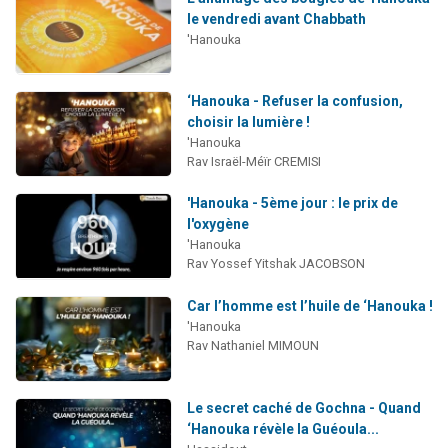
le vendredi avant Chabbath
'Hanouka
‘Hanouka - Refuser la confusion,
choisir la lumière !
'Hanouka
Rav Israël-Méïr CREMISI
'Hanouka - 5ème jour : le prix de
l'oxygène
'Hanouka
Rav Yossef Yitshak JACOBSON
Car l’homme est l’huile de ‘Hanouka !
'Hanouka
Rav Nathaniel MIMOUN
Le secret caché de Gochna - Quand
‘Hanouka révèle la Guéoula...