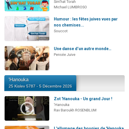
Sim'hat Torah
Michael LUMBROSO
Humour : les fêtes juives vues par
nos chemises...
Souccot
Une danse d’un autre monde…
Pensée Juive
'Hanouka
25 Kislev 5787 - 5 Décembre 2026
Zot 'Hanouka - Un grand Jour !
'Hanouka
Rav Baroukh ROSENBLUM
L'allumage des bougies de 'Hanouka