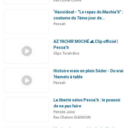
Rav Lionel COHN
‘Hassidout - “Le repas du Machia’h” :
coutume du 7ème jour de...
Pessah
AZ YACHIR MOCHÉ 🌊 Clip officiel |
Pessa’h
Clips Torah-Box
Histoire vraie en plein Séder - Du vrai
'Hamets à table
Pessah
La liberté selon Pessa’h : le pouvoir
de ne pas faire
Pensée Juive
Rav Chalom GUENOUN