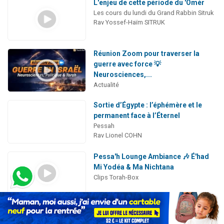
L'enjeu de cette période du 'Omèr
Les cours du lundi du Grand Rabbin Sitruk
Rav Yossef-Haïm SITRUK
Réunion Zoom pour traverser la
guerre avec force 💡
Neurosciences,...
Actualité
Sortie d’Égypte : l’éphémère et le
permanent face à l’Éternel
Pessah
Rav Lionel COHN
Pessa'h Lounge Ambiance 🎶 É'had
Mi Yodéa & Ma Nichtana
Clips Torah-Box
Halakha : comportement d'un juif à
'Hol Hamoed