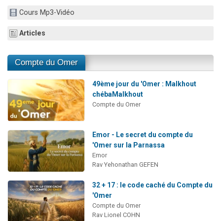
13 personnes viennent de demander une bénédiction
Cours Mp3-Vidéo
30 personnes viennent de faire un don pour Sauvez la jambe de Yohan
Articles
Il reste 49 places pour étudier en groupe sur Zoom
12 nouvelles musiques dans Torah-Box Music
Compte du Omer
29 personnes viennent de demander une bénédiction
49ème jour du 'Omer : Malkhout
chébaMalkhout
Compte du Omer
Emor - Le secret du compte du
'Omer sur la Parnassa
Emor
Rav Yehonathan GEFEN
32 + 17 : le code caché du Compte du
'Omer
Compte du Omer
Rav Lionel COHN