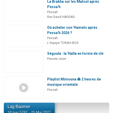
La Brakha sur les Matsot après
Pessa'h
Pessah
Rav David HADDAD
Où acheter son 'Hamets après
Pessa'h 2026 ?
Pessah
L'équipe TORAH-BOX
Ségoula : la 'Halla en forme de clé
Pensée Juive
Playlist Mimouna 🥞 2 heures de
musique orientale
Pessah
Lag Baomer
18 Iyar 5787 - 25 Mai 2027