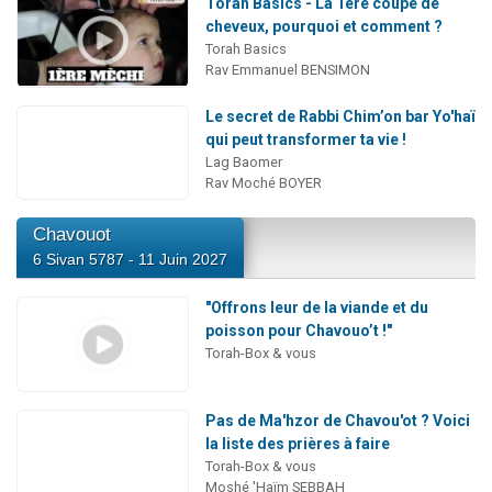
Torah Basics - La 1ère coupe de
cheveux, pourquoi et comment ?
Torah Basics
Rav Emmanuel BENSIMON
Le secret de Rabbi Chim’on bar Yo'haï
qui peut transformer ta vie !
Lag Baomer
Rav Moché BOYER
Chavouot
6 Sivan 5787 - 11 Juin 2027
"Offrons leur de la viande et du
poisson pour Chavouo’t !"
Torah-Box & vous
Pas de Ma'hzor de Chavou'ot ? Voici
la liste des prières à faire
Torah-Box & vous
Moshé 'Haïm SEBBAH