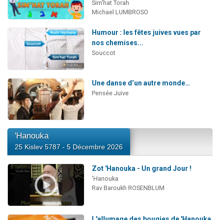
Sim'hat Torah
Michael LUMBROSO
Humour : les fêtes juives vues par
nos chemises...
Souccot
Une danse d’un autre monde…
Pensée Juive
'Hanouka
25 Kislev 5787 - 5 Décembre 2026
Zot 'Hanouka - Un grand Jour !
'Hanouka
Rav Baroukh ROSENBLUM
L'allumage des bougies de 'Hanouka