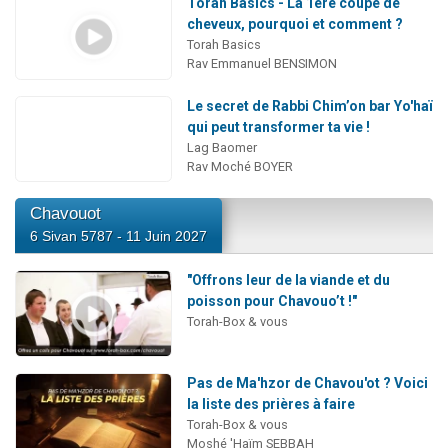
Torah Basics - La 1ère coupe de
cheveux, pourquoi et comment ?
Torah Basics
Rav Emmanuel BENSIMON
Le secret de Rabbi Chim’on bar Yo'haï
qui peut transformer ta vie !
Lag Baomer
Rav Moché BOYER
Chavouot
6 Sivan 5787 - 11 Juin 2027
"Offrons leur de la viande et du
poisson pour Chavouo’t !"
Torah-Box & vous
Pas de Ma'hzor de Chavou'ot ? Voici
la liste des prières à faire
Torah-Box & vous
Moshé 'Haïm SEBBAH