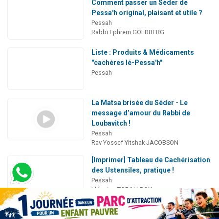
Comment passer un Séder de
Pessa'h original, plaisant et utile ?
Pessah
Rabbi Ephrem GOLDBERG
Liste : Produits & Médicaments
"cachères lé-Pessa'h"
Pessah
La Matsa brisée du Séder - Le
message d’amour du Rabbi de
Loubavitch !
Pessah
Rav Yossef Yitshak JACOBSON
[Imprimer] Tableau de Cachérisation
des Ustensiles, pratique !
Pessah
L'équipe TORAH-BOX
Le Séder de Pessa'h Entier de Torah-