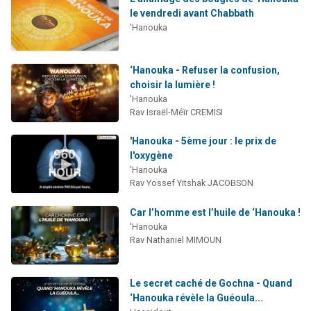
le vendredi avant Chabbath
'Hanouka
‘Hanouka - Refuser la confusion,
choisir la lumière !
'Hanouka
Rav Israël-Méïr CREMISI
'Hanouka - 5ème jour : le prix de
l'oxygène
'Hanouka
Rav Yossef Yitshak JACOBSON
Car l’homme est l’huile de ‘Hanouka !
'Hanouka
Rav Nathaniel MIMOUN
Le secret caché de Gochna - Quand
‘Hanouka révèle la Guéoula...