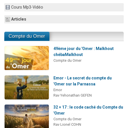
13 personnes viennent de demander une bénédiction
Cours Mp3-Vidéo
30 personnes viennent de faire un don pour Sauvez la jambe de Yohan
Articles
Il reste 49 places pour étudier en groupe sur Zoom
12 nouvelles musiques dans Torah-Box Music
Compte du Omer
29 personnes viennent de demander une bénédiction
49ème jour du 'Omer : Malkhout
chébaMalkhout
Compte du Omer
Emor - Le secret du compte du
'Omer sur la Parnassa
Emor
Rav Yehonathan GEFEN
32 + 17 : le code caché du Compte du
'Omer
Compte du Omer
Rav Lionel COHN