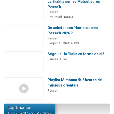
La Brakha sur les Matsot après
Pessa'h
Pessah
Rav David HADDAD
Où acheter son 'Hamets après
Pessa'h 2026 ?
Pessah
L'équipe TORAH-BOX
Ségoula : la 'Halla en forme de clé
Pensée Juive
Playlist Mimouna 🥞 2 heures de
musique orientale
Pessah
Lag Baomer
18 Iyar 5787 - 25 Mai 2027