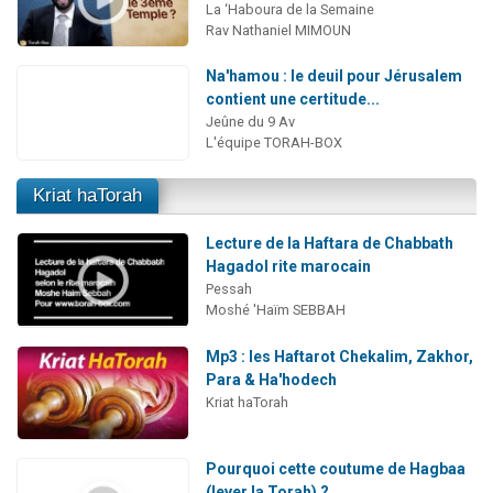
La ‘Haboura de la Semaine
Rav Nathaniel MIMOUN
Na'hamou : le deuil pour Jérusalem
contient une certitude...
Jeûne du 9 Av
L'équipe TORAH-BOX
Kriat haTorah
Lecture de la Haftara de Chabbath
Hagadol rite marocain
Pessah
Moshé 'Haïm SEBBAH
Mp3 : les Haftarot Chekalim, Zakhor,
Para & Ha'hodech
Kriat haTorah
Pourquoi cette coutume de Hagbaa
(lever la Torah) ?