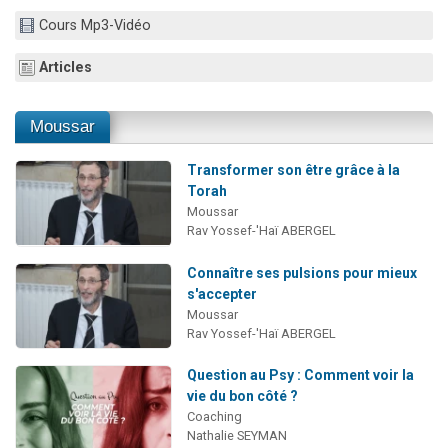
17 personnes viennent de demander une bénédiction
Cours Mp3-Vidéo
4 personnes viennent de nous rejoindre sur WhatsApp
Articles
Il reste 49 places pour étudier en groupe sur Zoom
Eva vient de donner son Maasser
Moussar
Eli vient de donner son Maasser
Transformer son être grâce à la
Torah
Moussar
Rav Yossef-'Haï ABERGEL
Connaître ses pulsions pour mieux
s'accepter
Moussar
Rav Yossef-'Haï ABERGEL
Question au Psy : Comment voir la
vie du bon côté ?
Coaching
Nathalie SEYMAN