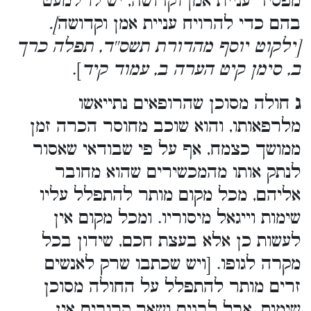
מפסיד עניית אמן וקדושה, יש לו למעט
בהם כדי להרויח עניית אמן וקדושה
].
[ילקוט יוסף מהדורת תשס''ד, תפלה כרך
ב, סימן קיט הערה ב, עמוד קיד
].
ג
חולה מסוכן שהרופאים נתייאשו
מלרפאותו, והוא שוכב מחוסר הכרה זמן
ממושך כצמח, אף על פי שבודאי שאסור
לנתק אותו מהמכשירים שהוא מחובר
אליהם, מכל מקום מותר להתפלל עליו
שימות וייגאל מיסוריו. ומכל מקום אין
לעשות כן אלא בעצת חכם, שידון בכל
מקרה לגופו. [ויש שכתבו שרק לאנשים
זרים מותר להתפלל על החולה מסוכן
שימות, אבל לבנים ושאר קרובים אין