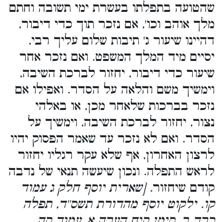
שהטועה בתפלתו בעשרת ימי תשובה וחתם
מלך אוהב וכו', אם נזכר תוך כדי דיבור,
דהיינו שיעור ג' תיבות שלום עליך רבי,
יסיים מיד המלך המשפט. ואם נזכר אחר
שיעור כדי דיבור, יחזור לברכת השיבה,
וימשיך משם והלאה על הסדר. ואפילו אם
נזכר בברכות שלאחר מכן, או באלהי
נצור, יחזור לברכת השיבה, וימשיך על
הסדר. ואם לא נזכר עד שאמר הפסוק יהיו
לרצון האחרון, אף שלא עקר רגליו יחזור
לראש התפלה. ונכון שיעשה תנאי של נדבה
קודם שיחזור
. [שארית יוסף חלק ג עמוד
קו. ילקוט יוסף מהדורת תשס''ד, תפלה
כרך ב, סימן קיח הערה א, עמוד קה