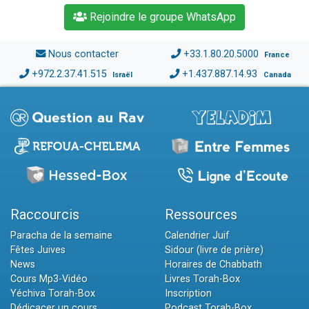
Rejoindre le groupe WhatsApp
Nous contacter
+33.1.80.20.5000
France
+972.2.37.41.515
+1.437.887.14.93
Israël
Canada
Raccourcis
Ressources
Paracha de la semaine
Calendrier Juif
Fêtes Juives
Sidour (livre de prière)
News
Horaires de Chabbath
Cours Mp3-Vidéo
Livres Torah-Box
Yéchiva Torah-Box
Inscription
Dédicacer un cours
Podcast Torah-Box