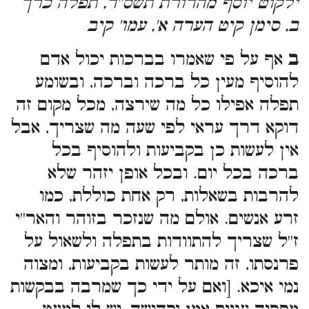
ילקוט יוסף מהדורת תשס''ד, תפלה כרך
ב, סימן קיט הערה א', עמו' קיב
ב
אף על פי שאמרו בברכות יכול אדם
להוסיף מעין כל ברכה וברכה, ובשומע
תפלה אפילו כל מה שירצה, מכל מקום זה
דוקא דרך עראי לפי שעה מה שצריך, אבל
אין לעשות כן בקביעות ולהוסיף בכל
ברכה בכל יום. ובכל אופן יזהר שלא
להרבות בשאלות, רק אחת כוללת, כמו
זרע אנשים. אולם מה שנזכר בזוהר והאר''י
ז''ל שצריך להתוודות בתפלה ולשאול על
פרנסתו, זה מותר לעשות בקביעות, ומצוה
נמי איכא. [ואם על ידי כך שמרבה בבקשות