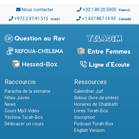
Nous contacter
+33.1.80.20.5000
France
+972.2.37.41.515
+1.437.887.14.93
Israël
Canada
Raccourcis
Ressources
Paracha de la semaine
Calendrier Juif
Fêtes Juives
Sidour (livre de prière)
News
Horaires de Chabbath
Cours Mp3-Vidéo
Livres Torah-Box
Yéchiva Torah-Box
Inscription
Dédicacer un cours
Podcast Torah-Box
English Version