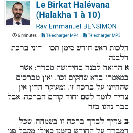
Le Birkat Halévana
(Halakha 1 à 10)
Rav Emmanuel BENSIMON
6 minutes
Télécharger MP4
Télécharger MP3
הלכות ראש חודש סימן תכו - דיני ברכת
הלבנה
א
הרואה לבנה בחידושה מברך: אשר
במאמרו ברא שחקים וכו'. ואין מברכים
שהחיינו על ברכה זו. ומעיקר הדין אין
צריך לומר לשם יחוד קודם הברכה, אבל
כבר נהגו בזה
ב
צריך לברך ברכה זו בשמחה, שכל
המברך על החודש בזמנו כאילו מקבל פני