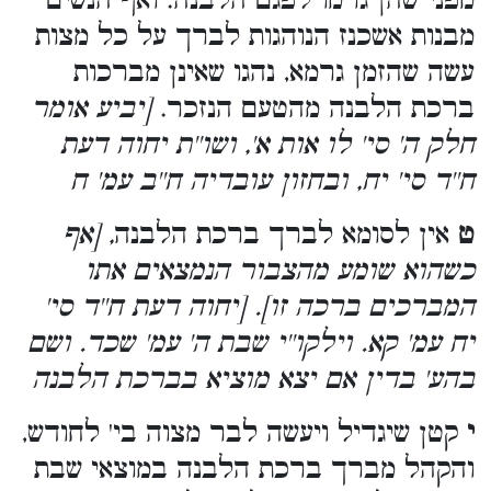
מפני שהן גרמו לפגם הלבנה. ואף הנשים
מבנות אשכנז הנוהגות לברך על כל מצות
עשה שהזמן גרמא, נהגו שאינן מברכות
ברכת הלבנה מהטעם הנזכר.
[יביע אומר
חלק ה' סי' לו אות א', ושו''ת יחוה דעת
ח''ד סי' יח, ובחזון עובדיה ח''ב עמ' ח
ט
אין לסומא לברך ברכת הלבנה
, [אף
כשהוא שומע מהצבור הנמצאים אתו
המברכים ברכה זו]. [יחוה דעת ח''ד סי'
יח עמ' קא. וילקו''י שבת ה' עמ' שכד. ושם
בהע' בדין אם יצא מוציא בברכת הלבנה
י
קטן שיגדיל ויעשה לבר מצוה בי' לחודש,
והקהל מברך ברכת הלבנה במוצאי שבת