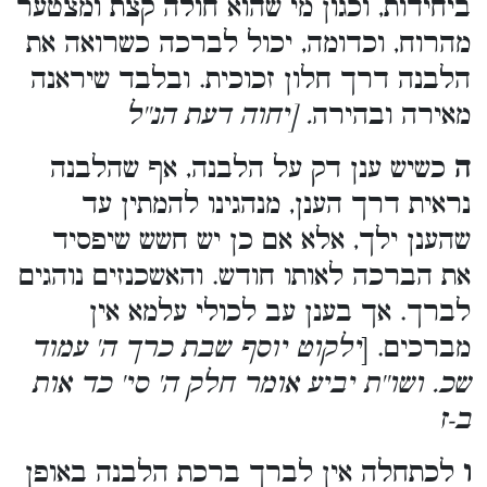
ביחידות, וכגון מי שהוא חולה קצת ומצטער
מהרוח, וכדומה, יכול לברכה כשרואה את
הלבנה דרך חלון זכוכית. ובלבד שיראנה
מאירה ובהירה
. [יחוה דעת הנ''ל
ה
כשיש ענן דק על הלבנה, אף שהלבנה
נראית דרך הענן, מנהגינו להמתין עד
שהענן ילך, אלא אם כן יש חשש שיפסיד
את הברכה לאותו חודש. והאשכנזים נוהגים
לברך. אך בענן עב לכולי עלמא אין
מברכים. [
ילקוט יוסף שבת כרך ה' עמוד
שכ. ושו''ת יביע אומר חלק ה' סי' כד אות
ב-ז
ו
לכתחלה אין לברך ברכת הלבנה באופן